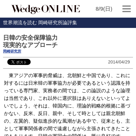
8/9(日)
世界潮流を読む 岡崎研究所論評集
日韓の安全保障協力
現実的なアプローチ
岡崎研究所
2014/04/29
東アジアの軍事的脅威は、北朝鮮と中国であり、これに
対するには日米韓の軍事協力が必要であるという認識を持
っている専門家、実務者の間では、この論説のような論理
は当然であり、これ以外に選択肢はありえないといってよ
いでしょう。それは、韓国内に、理論的戦略的根拠に基づ
かない、反米、反日、親中、そして時としては親北朝鮮
の、左翼的、疑似進歩的な風潮がある中で、従来とも、主
として軍事関係者の間で遠慮しながら主張されてきたこと