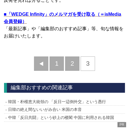
反発を見れば分ることです。
■
「WEDGE Infinity」のメルマガを受け取る（＝isMedia
会員登録）
「最新記事」や「編集部のおすすめ記事」等、旬な情報を
お届けいたします。
前
1
2
3
へ
編集部おすすめの関連記事
韓国・朴槿恵大統領の 「反日一辺倒外交」という愚行
日韓の絶え間ないいがみ合い 米国の本音
中韓「反日共闘」という砂上の楼閣 中国に利用される韓国
PR