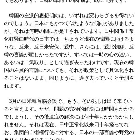
でもあります。日韓の軍同士の関係は、既に良好です。
韓国の左派的思想傾向は、いずれは変わらざるを得ない
のでしょう。日本にもかつて似たような傾向がありました
が、それは何時の間にか是正されています。日中関係正常
化狂騒曲時代の日本では、ちょうど現在の韓国におけるよ
うな、反米、反日米安保、親中、さらには、親北朝鮮、反
韓の言論が喧しかったですが、すべては一時の心の迷い、
あるいは「気取り」として過ぎ去ったわけです。現在の韓
国の左翼的言論についても、それが政策として具体化され
ることはないまま、同じように、過ぎ去っていくと予測さ
れます。
3月の日米韓首脳会談で、もう、その兆しは出て来てい
ると言えます。ただ、問題の究極的解決には時間もかかる
でしょうし、その後遺症の解決には何十年もかかるかもし
れません。それは現在、日中正常化以来四十年経ってな
お、集団的自衛権行使に対する、日本の一部言論や野党の