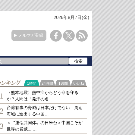
2026年8月7日(金)
メルマガ登録
ランキング
1時間
24時間
1週間
いいね
〈熊本地震〉熱中症からどう命を守る
1
か？人間は「発汗の名…
台湾有事の脅威は日本だけでない…周辺
2
海域に進出する中国…
＜〝運命共同体〟の日米台＞中国こそが
3
世界の脅威....…