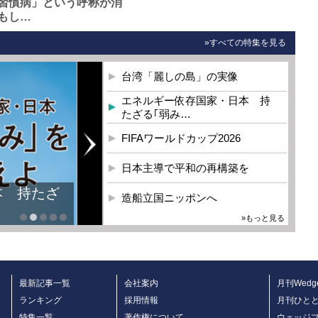
習慣病」という呼称が消
もし…
»すべての特集を見る
台湾「麗しの島」の実像
エネルギー依存国家・日本 持
たざる｢弱み…
FIFAワールドカップ2026
日本主導で平和の再構築を
造船立国ニッポンへ
»もっと見る
最新記事一覧
会社案内
月刊Wedg
ランキング
採用情報
月刊ひと
特集一覧
著作権について
ウェッジ