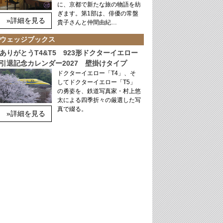
に、京都で新たな旅の物語を紡
ぎます。第1部は、俳優の常盤
»詳細を見る
貴子さんと仲間由紀…
ウェッジブックス
ありがとうT4&T5 923形ドクターイエロー
引退記念カレンダー2027 壁掛けタイプ
ドクターイエロー「T4」、そ
してドクターイエロー「T5」
の勇姿を、鉄道写真家・村上悠
太による四季折々の厳選した写
真で綴る。
»詳細を見る