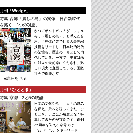
月刊「Wedge」
特集:台湾「麗しの島」の実像 日台新時代
を拓く「3つの視座」
かつてポルトガル人が「フォル
モサ（麗しの島）」と呼んだ台
湾。半導体産業で世界の最先端
技術をリードし、日本統治時代
の記憶も、歴史の一部として内
包している。一方で、現在は米
中対立の最前線に立たされ、難
しい現実に直面している。国際
社会で複雑な立…
»詳細を見る
月刊「ひととき」
特集:京都 2と5の物語
日本の文化や風土、人々の営み
を伝え、旅へと誘ってきた「ひ
ととき」。当誌が幾度となく特
集してきたのが京都です。創刊
25周年を迎える今号では、
〝2〟と〝5〟をキーワード