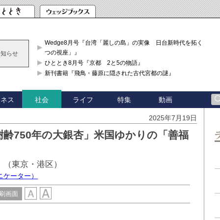
Wedge8月号『台湾「麗しの島」の実像 日台新時代を拓く「3
つの視座」』
お知らせ
ひととき8月号『京都 2と5の物語』
新刊書籍『飛鳥・藤原に隠された古代宮都の謎』
ジネス
ライフ
特集
動画
社会
2025年7月19日
齢750年の大銀杏」米国ゆかりの「善福
」（東京・港区）
ニケーター）
刷画面