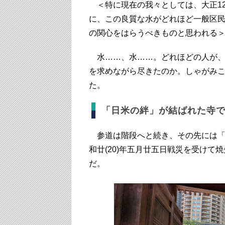
＜特に現在の我々としては、大正12
に、この良質な水がどれほど一般区
の関心をはらうべきものと思われる
水……、水……。どれほどの人が、
を求めながら尽きたのか。しゃがみ
た。
「日米の絆」が結ばれた寺
参道は階段へと続き、その先には「
和廿(20)年五月廿五日戦災を受けて
だ。