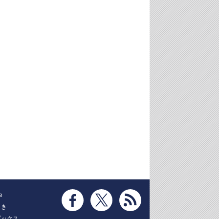
e
とき
ブックス