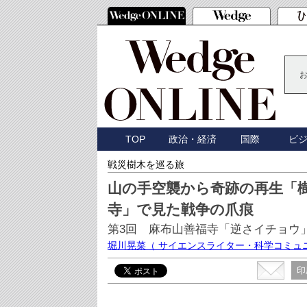
TOP
政治・経済
国際
ビ
戦災樹木を巡る旅
山の手空襲から奇跡の再生「樹
寺」で見た戦争の爪痕
第3回 麻布山善福寺「逆さイチョウ
堀川晃菜
（ サイエンスライター・科学コミュ
印