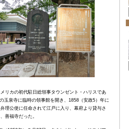
メリカの初代駐日総領事タウンゼント・ハリスであ
田の玉泉寺に臨時の領事館を開き、1858（安政5）年に
、弁理公使に任命されて江戸に入り、幕府より貸与さ
こ、善福寺だった。