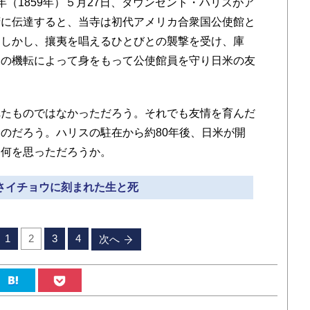
（1859年）５月27日、タウンゼント・ハリスがア
府に伝達すると、当寺は初代アメリカ合衆国公使館と
。しかし、攘夷を唱えるひとびとの襲撃を受け、庫
ちの機転によって身をもって公使館員を守り日米の友
たものではなかっただろう。それでも友情を育んだ
のだろう。ハリスの駐在から約80年後、日米が開
は何を思っただろうか。
逆さイチョウに刻まれた生と死
1
2
3
4
次へ