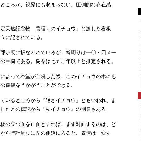
ムどころか、視界にも収まらない。圧倒的な存在感
定天然記念物 善福寺のイチョウ」と題した看板
ように記されている。
部が既に損なわれているが、幹周りは一〇・四メー
大の巨樹である。樹令は七五〇年以上と推定される。
によって本堂が全焼した際、このイチョウの木にも
時の偉観をうかがうことができる。
ているところから『逆さイチョウ』ともいわれ、ま
長したとの伝説から『杖イチョウ』の別名もある」
板の立つ面を正面とすれば、まず対面するのは、ど
こから時計周りに左の側道に入ると、表情は一変す