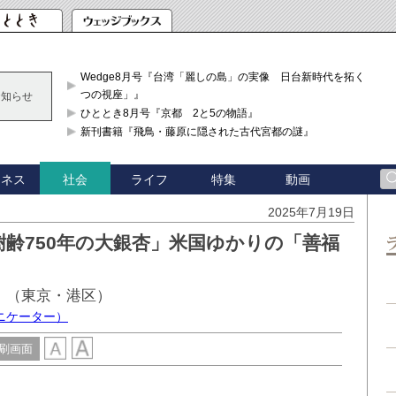
Wedge8月号『台湾「麗しの島」の実像 日台新時代を拓く「3
つの視座」』
お知らせ
ひととき8月号『京都 2と5の物語』
新刊書籍『飛鳥・藤原に隠された古代宮都の謎』
ジネス
ライフ
特集
動画
社会
2025年7月19日
齢750年の大銀杏」米国ゆかりの「善福
」（東京・港区）
ニケーター）
刷画面