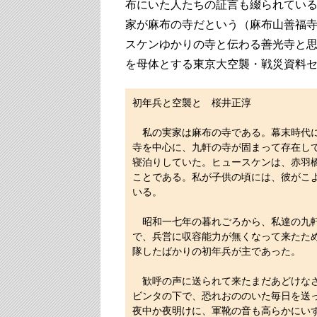
布にいた人たちの証言も綴られている
家が麻布の寺だという（麻布山善福
スケンゆかりの寺と伝わる善光寺と
を母体とする東京大空襲・戦災資料
初年兵と空襲と 桜井正淳
私の実家は麻布の寺である。幕末時代に
寺を中心に、九軒の寺が固まって存在し
寝泊りしていた。ヒュースケンは、赤羽
ことである。私が子供の頃には、彼がこ
いる。
昭和一七年の暮れごろから、私達の九軒
で、兵営に収容能力が無くなって来たた
隊したばかりの初年兵が主であった。
歓呼の声に送られて来たまだあどけなさ
ビンタの下で、恐れおののいた毎日を送
夜中か夜明けに、軍靴の音も高らかにい