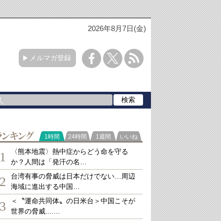
2026年8月7日(金)
メルマガ登録
ランキング
1時間
24時間
1週間
いいね
〈熊本地震〉熱中症からどう命を守る
1
か？人間は「発汗の名…
台湾有事の脅威は日本だけでない…周辺
2
海域に進出する中国…
＜〝運命共同体〟の日米台＞中国こそが
3
世界の脅威....…