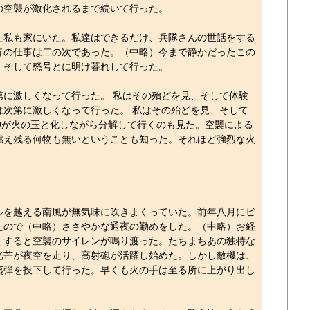
の空襲が激化されるまで続いて行った。
た私も家にいた。私達はできるだけ、兵隊さんの世話をする
寺の仕事は二の次であった。（中略）今まで静かだったこの
、そして怒号とに明け暮れして行った。
に激しくなって行った。 私はその殆どを見、そして体験
は次第に激しくなって行った。 私はその殆どを見、そして
9が火の玉と化しながら分解して行くのも見た。空襲による
燃え残る何物も無いということも知った。それほど強烈な火
を越える南風が無気味に吹きまくっていた。前年八月にビ
たので（中略）ささやかな通夜の勤めをした。（中略）お経
くすると空襲のサイレンが鳴り渡った。たちまちあの独特な
光芒が夜空を走り、高射砲が活躍し始めた。しかし敵機は、
夷弾を投下して行った。早くも火の手は至る所に上がり出し