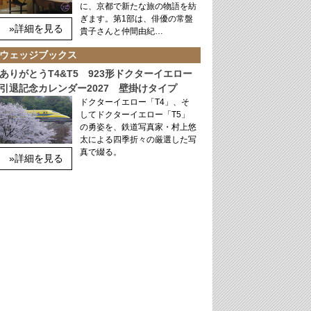
に、京都で新たな旅の物語を紡
ぎます。第1部は、俳優の常盤
»詳細を見る
貴子さんと仲間由紀…
ウェッジブックス
ありがとうT4&T5 923形ドクターイエロー
引退記念カレンダー2027 壁掛けタイプ
ドクターイエロー「T4」、そ
してドクターイエロー「T5」
の勇姿を、鉄道写真家・村上悠
太による四季折々の厳選した写
真で綴る。
»詳細を見る