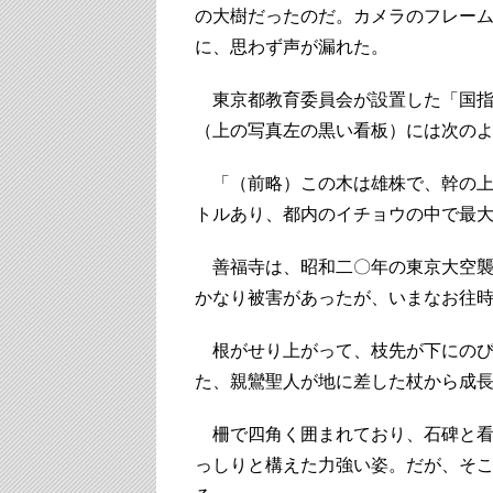
の大樹だったのだ。カメラのフレー
に、思わず声が漏れた。
東京都教育委員会が設置した「国指
（上の写真左の黒い看板）には次の
「（前略）この木は雄株で、幹の上
トルあり、都内のイチョウの中で最
善福寺は、昭和二〇年の東京大空襲
かなり被害があったが、いまなお往
根がせり上がって、枝先が下にのび
た、親鸞聖人が地に差した杖から成
柵で四角く囲まれており、石碑と看
っしりと構えた力強い姿。だが、そ