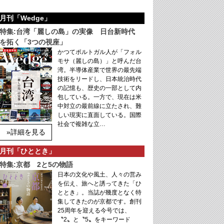
月刊「Wedge」
特集:台湾「麗しの島」の実像 日台新時代
を拓く「3つの視座」
かつてポルトガル人が「フォル
モサ（麗しの島）」と呼んだ台
湾。半導体産業で世界の最先端
技術をリードし、日本統治時代
の記憶も、歴史の一部として内
包している。一方で、現在は米
中対立の最前線に立たされ、難
しい現実に直面している。国際
社会で複雑な立…
»詳細を見る
月刊「ひととき」
特集:京都 2と5の物語
日本の文化や風土、人々の営み
を伝え、旅へと誘ってきた「ひ
ととき」。当誌が幾度となく特
集してきたのが京都です。創刊
25周年を迎える今号では、
〝2〟と〝5〟をキーワード