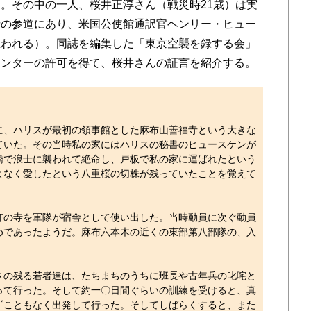
。その中の一人、桜井正淳さん（戦災時21歳）は実
寺の参道にあり、米国公使館通訳官ヘンリー・ヒュー
思われる）。同誌を編集した「東京空襲を録する会」
センターの許可を得て、桜井さんの証言を紹介する。
、ハリスが最初の領事館とした麻布山善福寺という大きな
ていた。その当時私の家にはハリスの秘書のヒュースケンが
橋で浪士に襲われて絶命し、戸板で私の家に運ばれたという
よなく愛したという八重桜の切株が残っていたことを覚えて
の寺を軍隊が宿舎として使い出した。当時動員に次ぐ動員
めであったようだ。麻布六本木の近くの東部第八部隊の、入
の残る若者達は、たちまちのうちに班長や古年兵の叱咤と
って行った。そして約一〇日間ぐらいの訓練を受けると、真
ずこともなく出発して行った。そしてしばらくすると、また