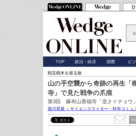
TOP
政治・経済
国際
ビ
戦災樹木を巡る旅
山の手空襲から奇跡の再生「樹
寺」で見た戦争の爪痕
第3回 麻布山善福寺「逆さイチョウ
堀川晃菜
（ サイエンスライター・科学コミュ
印