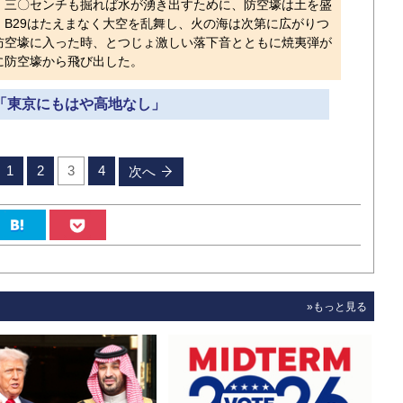
三〇センチも掘れば水が湧き出すために、防空壕は土を盛
B29はたえまなく大空を乱舞し、火の海は次第に広がりつ
防空壕に入った時、とつじょ激しい落下音とともに焼夷弾が
に防空壕から飛び出した。
 「東京にもはや高地なし」
1
2
3
4
次へ
»もっと見る