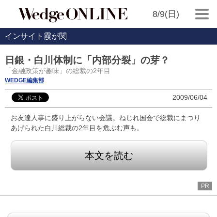
8/9(日)
インサイト霞が関
日銀・白川体制に「内部分裂」の芽？
「金融政策が趣味」の総裁の2年目
WEDGE編集部
2009/06/04
お友達人事に盛り上がらない会議。ねじれ国会で総裁にまつり
あげられた白川総裁の2年目を危ぶむ声も。
本文を読む
PR