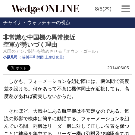
8/6(木)
チャイナ・ウォッチャーの視点
非常識な中国機の異常接近
空軍が勢いづく理由
米国のアジア関与を強めさせる「オウン・ゴール」
小原凡司
（ 笹川平和財団 上席研究員）
2014/06/05
しかも、フォーメーションを組む際には、機体間で高度
差を設ける。何かあって不意に機体同士が近接しても、高
度差があれば衝突しないからだ。
それほど、大気中にある航空機は不安定なのである。気
流の影響で機体は簡単に動揺する。フォーメーションを組
んでいる間、列機はリーダー機に対して正しい位置を保つ
ことに神経を集中する。リーダー機は列機及び編隊全ての