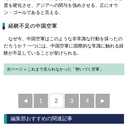
度を硬化させ、アジアへの関与を強めさせる、正にオウ
ン・ゴールであると言える。
経験不足の中国空軍
なぜ今、中国空軍はこのような非常識な行動を採ったの
だろうか？ 一つには、中国空軍に国際的な常識に触れる経
験が不足していることが挙げられる。
次ページ » これまで見られなかった「勢いづく空軍」
前
1
2
3
4
次
へ
へ
編集部おすすめの関連記事