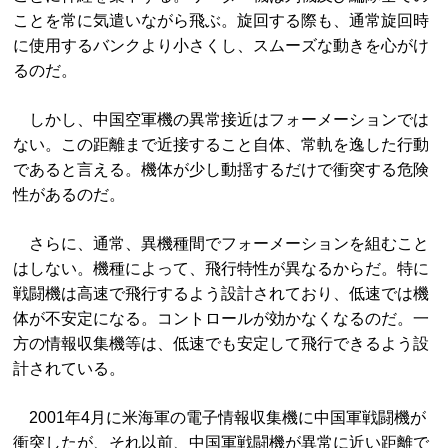
ことを常に気遣いながら飛ぶ。旋回する際も、通常旋回時
に使用するバンクより小さくし、スムーズな動きを心がけ
るのだ。
しかし、中国空軍機の異常接近はフォーメーションでは
ない。この距離まで近接すること自体、常軌を逸した行動
であると言える。機体が少し動揺するだけで衝突する危険
性があるのだ。
さらに、通常、異機種間でフォーメーションを組むこと
はしない。機種によって、飛行特性が異なるからだ。特に
戦闘機は高速で飛行するよう設計されており、低速では機
体が不安定になる。コントロールが効かなくなるのだ。一
方の情報収集機等は、低速でも安定して飛行できるよう設
計されている。
2001年4月に米海軍の電子情報収集機に中国軍戦闘機が
衝突したが、それ以前、中国軍戦闘機が異常に近い距離で