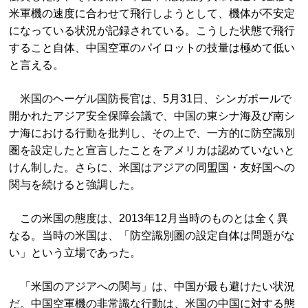
米軍機の速度に合わせて飛行しようとして、機体が不安定
になっている状況が記録されている。こうした状態で飛行
すること自体、中国空軍のパイロットの技量は極めて低い
と言える。
米国のヘーゲル国防長官は、5月31日、シンガポールで
開かれたアジア安全保障会議で、中国の東シナ海及び南シ
ナ海における行動を批判し、その上で、一方的に防空識別
圏を設定したと宣言したことをアメリカは認めていないと
けん制した。さらに、米国はアジアの同盟国・友好国への
関与を続けると強調した。
この米国の態度は、2013年12月当時のものとは全く異
なる。当時の米国は、「防空識別圏の設定自体は問題がな
い」という立場であった。
「米国のアジアへの関与」は、中国が最も避けたい状況
だ。中国空軍機の非常識な行動は、米国の中国に対する態