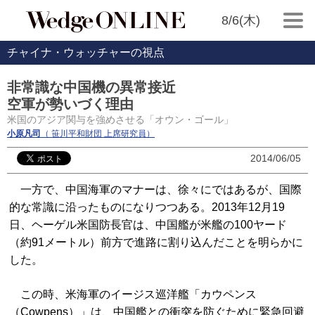
8/6(木)
チャイナ・ウォッチャーの視点
非常識な中国機の異常接近
空軍が勢いづく理由
米国のアジア関与を強めさせる「オウン・ゴール」
小原凡司
（ 笹川平和財団 上席研究員）
2014/06/05
一方で、中国海軍のマナーは、徐々にではあるが、国際
的な常識に沿ったものになりつつある。2013年12月19
日、ヘーゲル米国防長官は、中国艦が米艦の100ヤード
（約91メートル）前方で進路に割り込んだことを明らかに
した。
この時、米海軍のイージス巡洋艦「カウペンス
（Cowpens）」は、中国艦との衝突を防ぐために緊急回避