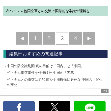
次ページ » 他国空軍との交流で国際的な常識の理解を
前
1
2
3
4
次
へ
へ
編集部おすすめの関連記事
中国の防空識別圏 真の目的は「国内」と「米国」
ベトナム衝突事件を仕掛けた 中国の「黒幕」
ベトナムとの衝突は必然 南シナ海確保に必死な 中国の「関心」
の変化
PR