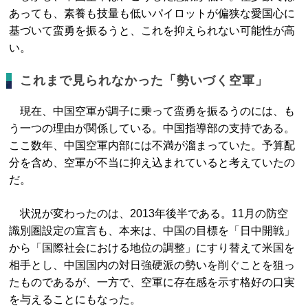
あっても、素養も技量も低いパイロットが偏狭な愛国心に
基づいて蛮勇を振るうと、これを抑えられない可能性が高
い。
これまで見られなかった「勢いづく空軍」
現在、中国空軍が調子に乗って蛮勇を振るうのには、も
う一つの理由が関係している。中国指導部の支持である。
ここ数年、中国空軍内部には不満が溜まっていた。予算配
分を含め、空軍が不当に抑え込まれていると考えていたの
だ。
状況が変わったのは、2013年後半である。11月の防空
識別圏設定の宣言も、本来は、中国の目標を「日中開戦」
から「国際社会における地位の調整」にすり替えて米国を
相手とし、中国国内の対日強硬派の勢いを削ぐことを狙っ
たものであるが、一方で、空軍に存在感を示す格好の口実
を与えることにもなった。