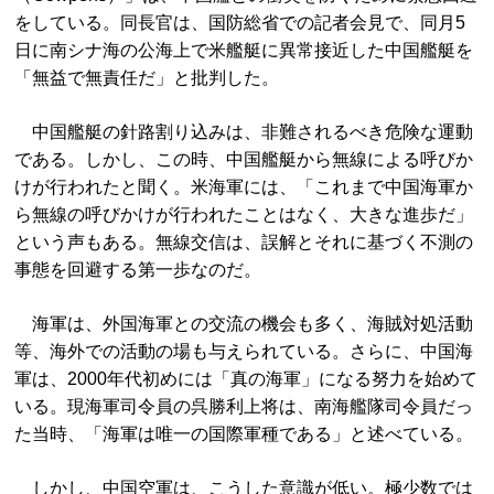
をしている。同長官は、国防総省での記者会見で、同月5
日に南シナ海の公海上で米艦艇に異常接近した中国艦艇を
「無益で無責任だ」と批判した。
中国艦艇の針路割り込みは、非難されるべき危険な運動
である。しかし、この時、中国艦艇から無線による呼びか
けが行われたと聞く。米海軍には、「これまで中国海軍か
ら無線の呼びかけが行われたことはなく、大きな進歩だ」
という声もある。無線交信は、誤解とそれに基づく不測の
事態を回避する第一歩なのだ。
海軍は、外国海軍との交流の機会も多く、海賊対処活動
等、海外での活動の場も与えられている。さらに、中国海
軍は、2000年代初めには「真の海軍」になる努力を始めて
いる。現海軍司令員の呉勝利上将は、南海艦隊司令員だっ
た当時、「海軍は唯一の国際軍種である」と述べている。
しかし、中国空軍は、こうした意識が低い。極少数では