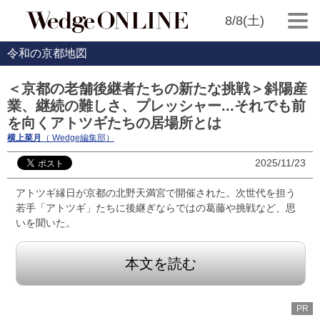
8/8(土)
令和の京都地図
＜京都の老舗後継者たちの新たな挑戦＞斜陽産
業、継続の難しさ、プレッシャー...それでも前
を向くアトツギたちの居場所とは
横上菜月
（ Wedge編集部）
2025/11/23
アトツギ縁日が京都の北野天満宮で開催された。次世代を担う
若手「アトツギ」たちに後継ぎならではの葛藤や挑戦など、思
いを聞いた。
本文を読む
PR