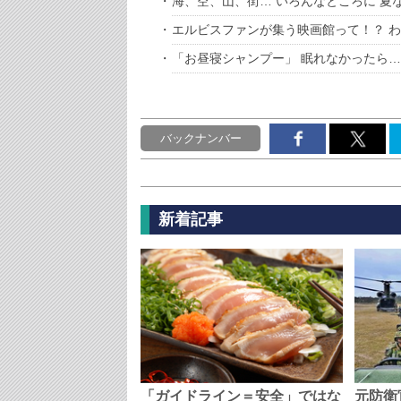
海、空、山、街… いろんなところに 夏
エルビスファンが集う映画館って！？ 
「お昼寝シャンプー」 眠れなかったら…
バックナンバー
新着記事
「ガイドライン＝安全」ではな
元防衛