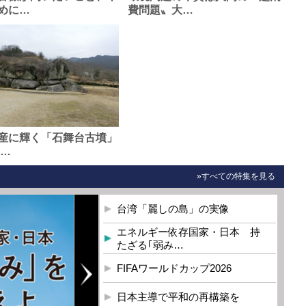
めに…
費問題〟大…
産に輝く「石舞台古墳」
0…
»すべての特集を見る
台湾「麗しの島」の実像
エネルギー依存国家・日本 持
たざる｢弱み…
FIFAワールドカップ2026
日本主導で平和の再構築を