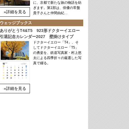
に、京都で新たな旅の物語を紡
ぎます。第1部は、俳優の常盤
»詳細を見る
貴子さんと仲間由紀…
ウェッジブックス
ありがとうT4&T5 923形ドクターイエロー
引退記念カレンダー2027 壁掛けタイプ
ドクターイエロー「T4」、そ
してドクターイエロー「T5」
の勇姿を、鉄道写真家・村上悠
太による四季折々の厳選した写
真で綴る。
»詳細を見る