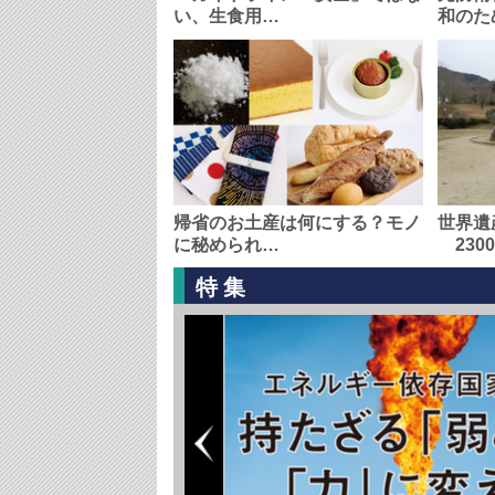
い、生食用…
和のた
帰省のお土産は何にする？モノ
世界遺
に秘められ…
230
特集