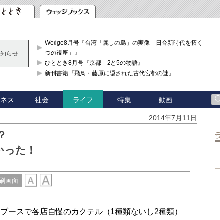
Wedge8月号『台湾「麗しの島」の実像 日台新時代を拓く「3
つの視座」』
お知らせ
ひととき8月号『京都 2と5の物語』
新刊書籍『飛鳥・藤原に隠された古代宮都の謎』
ジネス
社会
特集
動画
ライフ
2014年7月11日
？
かった！
刷画面
ブースで各店自慢のカクテル（1種類ないし2種類）