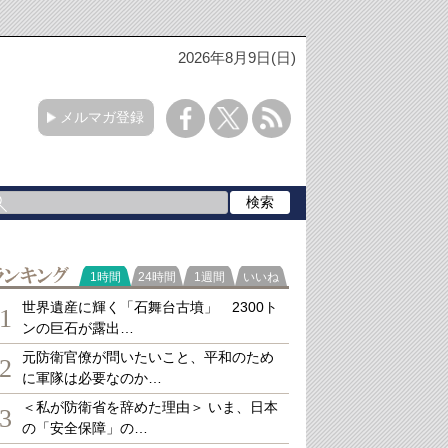
2026年8月9日(日)
メルマガ登録
ランキング
1時間
24時間
1週間
いいね
世界遺産に輝く「石舞台古墳」 2300ト
1
ンの巨石が露出…
元防衛官僚が問いたいこと、平和のため
2
に軍隊は必要なのか…
＜私が防衛省を辞めた理由＞ いま、日本
3
の「安全保障」の…