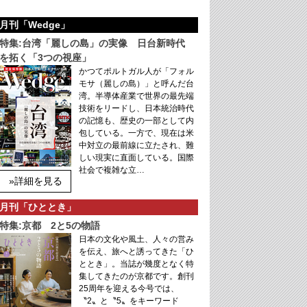
月刊「Wedge」
特集:台湾「麗しの島」の実像 日台新時代
を拓く「3つの視座」
かつてポルトガル人が「フォル
モサ（麗しの島）」と呼んだ台
湾。半導体産業で世界の最先端
技術をリードし、日本統治時代
の記憶も、歴史の一部として内
包している。一方で、現在は米
中対立の最前線に立たされ、難
しい現実に直面している。国際
社会で複雑な立…
»詳細を見る
月刊「ひととき」
特集:京都 2と5の物語
日本の文化や風土、人々の営み
を伝え、旅へと誘ってきた「ひ
ととき」。当誌が幾度となく特
集してきたのが京都です。創刊
25周年を迎える今号では、
〝2〟と〝5〟をキーワード