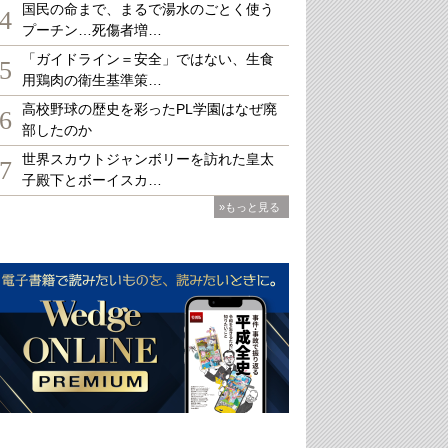
国民の命まで、まるで湯水のごとく使う
4
プーチン…死傷者増…
「ガイドライン＝安全」ではない、生食
5
用鶏肉の衛生基準策…
高校野球の歴史を彩ったPL学園はなぜ廃
6
部したのか
世界スカウトジャンボリーを訪れた皇太
7
子殿下とボーイスカ…
»もっと見る