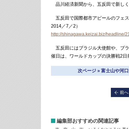
品川経済新聞から、五反田で新しく
五反田で国際都市アピールのフェス
2014／7／2）
http://shinagawa.keizai.biz/headline/2
五反田にはブラジル大使館や、ブラ
催日は、ワールドカップの決勝戦2日前
次ページ » 富士山や河
前へ
編集部おすすめの関連記事