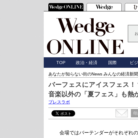
TOP
政治・経済
国際
ビ
あなたが知らない街のNews みんなの経済新聞
バーフェスにアイスフェス！
音楽以外の「夏フェス」も熱
プレスラボ
印
会場ではバーテンダーがそれぞれの