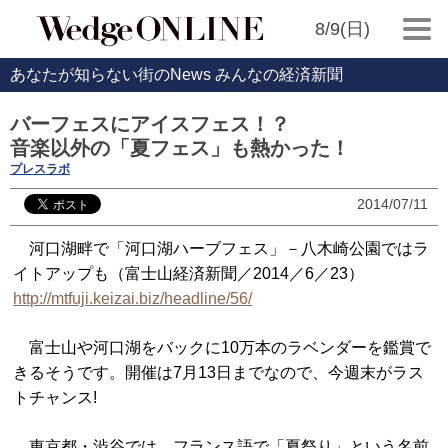
8/9(日)
あなたが知らない街のNews みんなの経済新聞
バーフェスにアイスフェス！？
音楽以外の「夏フェス」も熱かった！
プレスラボ
2014/07/11
河口湖畔で「河口湖ハーブフェス」－八木崎公園ではラ
イトアップも（富士山経済新聞／2014／6／23）
http://mtfuji.keizai.biz/headline/56/
富士山や河口湖をバックに10万本のラベンダーを鑑賞で
きるそうです。開催は7月13日までなので、今週末がラス
トチャンス!
東京都・渋谷では、フランス語で「夏祭り」という名前