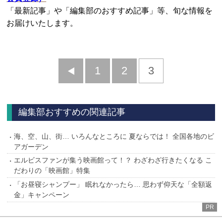
「最新記事」や「編集部のおすすめ記事」等、旬な情報を
お届けいたします。
前
1
2
3
へ
編集部おすすめの関連記事
海、空、山、街… いろんなところに 夏ならでは！ 全国各地のビ
アガーデン
エルビスファンが集う映画館って！？ わざわざ行きたくなる こ
だわりの「映画館」特集
「お昼寝シャンプー」 眠れなかったら… 思わず仰天な「全額返
金」キャンペーン
PR