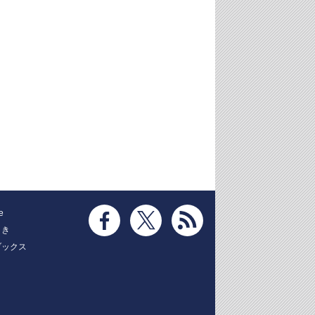
e
とき
ブックス