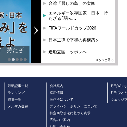
台湾「麗しの島」の実像
エネルギー依存国家・日本 持
たざる｢弱み…
FIFAワールドカップ2026
日本主導で平和の再構築を
本 持たざ
造船立国ニッポンへ
»もっと見る
最新記事一覧
会社案内
月刊Wedg
ランキング
採用情報
月刊ひと
特集一覧
著作権について
ウェッジ
メルマガ登録
プライバシーポリシーについて
特定商取引法に基づく表示
広告のご案内
お問い合わせ