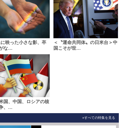
像に映った小さな影、卒
＜〝運命共同体〟の日米台＞中
がな…
国こそが世…
米国、中国、ロシアの核
争、…
»すべての特集を見る