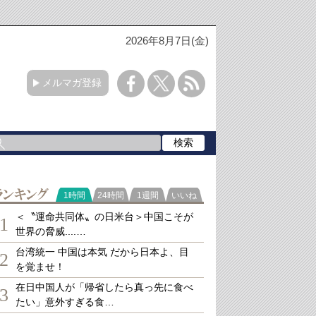
2026年8月7日(金)
メルマガ登録
ランキング
1時間
24時間
1週間
いいね
＜〝運命共同体〟の日米台＞中国こそが
1
世界の脅威....…
台湾統一 中国は本気 だから日本よ、目
2
を覚ませ！
在日中国人が「帰省したら真っ先に食べ
3
たい」意外すぎる食…