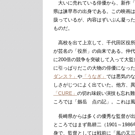
大いに売れている俳優から、新作「
県は諫早市の出身である。この映画
扱っているが、内容はずいぶん凝っ
ものだ。
高校を出て上京して、千代田区役所
が芸名の「役所」の由来である。仲
に200倍の競争を突破して入って大
に引っぱりだこの大物の俳優になっ
ダンス？」
や
「うなぎ」
では悪気の
しさがじつによく出ていた。他方、
「CURE」
の切れ味鋭い演技も忘れ難
ころでは「劔岳 点の記」。これは
長崎県からは多くの優秀な監督が出
ところではまず島耕二（1901～198
身で、監督としては戦前に「風の又