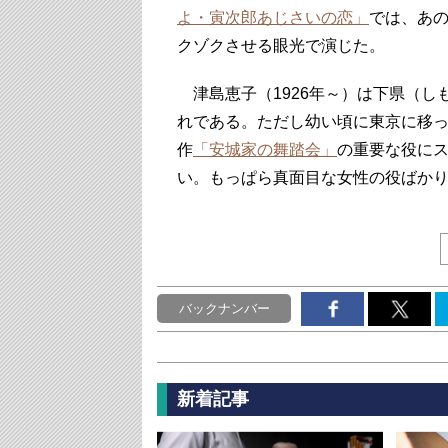
よ・寅次郎あじさいの恋」
では、あ
クゾクさせる眼光で演じた。
津島恵子（1926年～）は下県（し
れである。ただし幼い頃に東京に移
作
「安城家の舞踏会」
の重要な役に
い。もっぱら真面目な女性の役ばか
バックナンバー
新着記事