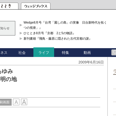
Wedge8月号『台湾「麗しの島」の実像 日台新時代を拓く「3
つの視座」』
お知らせ
ひととき8月号『京都 2と5の物語』
新刊書籍『飛鳥・藤原に隠された古代宮都の謎』
ジネス
社会
特集
動画
ライフ
2009年6月16日
あゆみ
開明の地
刷画面