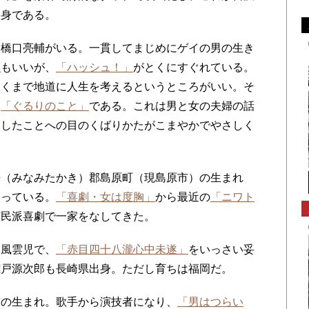
出身である。
橋口亮輔がいる。一貫してまじめにゲイの男の生き
」
もいいが、
「ハッシュ！」
がとくにすぐれている。
あくまで地道に人生を考えるというところがいい。そ
く
「ぐるりのこと」
である。これは男と女の夫婦の話
としたことへの目のくばりかたがこまやかでやさしく
（みなみたかき）郡島原町（現島原市）の生まれ
移っている。
「喜劇・女は度胸」
から最近の
「ニワト
庶民派喜劇で一家をなしてきた。
風雲児で、
「赤目四十八瀧心中未遂」
をいっさい妥
荒戸源次郎も長崎県出身。ただし育ちは福岡だ。
の生まれ。歌手から演技者になり、
「男はつらい