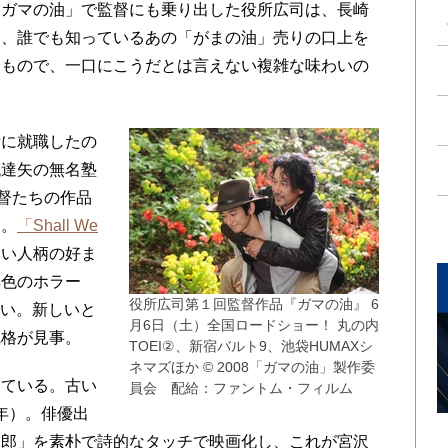
ガマの油」で監督にも乗り出した役所広司は、長崎
は、誰でも知っているあの「がまの油」売りの口上を
たもので、一口にこうだとは言えない複雑な味わいの
に就職したの
代達矢の無名塾
監督たちの作品
た。
「Shall We
ない人柄の好ま
異色のホラー
役所広司第１回監督作品『ガマの油』 6
い。新しいと
月6日（土）全国ロードショー！ 丸の内
風格が見事。
TOEI②、新宿バルト9、池袋HUMAXシ
ネマズほか © 2008「ガマの油」製作委
ている。古い
員会 配給：ファントム・フィルム
6年）。俳優出
三郎」を素朴で詩的なタッチで映画化し、これが宮沢