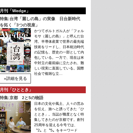
月刊「Wedge」
特集:台湾「麗しの島」の実像 日台新時代
を拓く「3つの視座」
かつてポルトガル人が「フォル
モサ（麗しの島）」と呼んだ台
湾。半導体産業で世界の最先端
技術をリードし、日本統治時代
の記憶も、歴史の一部として内
包している。一方で、現在は米
中対立の最前線に立たされ、難
しい現実に直面している。国際
社会で複雑な立…
»詳細を見る
月刊「ひととき」
特集:京都 2と5の物語
日本の文化や風土、人々の営み
を伝え、旅へと誘ってきた「ひ
ととき」。当誌が幾度となく特
集してきたのが京都です。創刊
25周年を迎える今号では、
〝2〟と〝5〟をキーワード