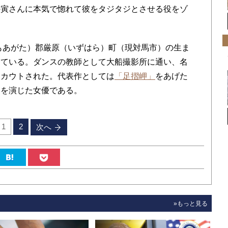
の寅さんに本気で惚れて彼をタジタジとさせる役をゾ
もあがた）郡厳原（いずはら）町（現対馬市）の生ま
っている。ダンスの教師として大船撮影所に通い、名
スカウトされた。代表作としては
「足摺岬」
をあげた
りを演じた女優である。
1
2
次へ
»もっと見る