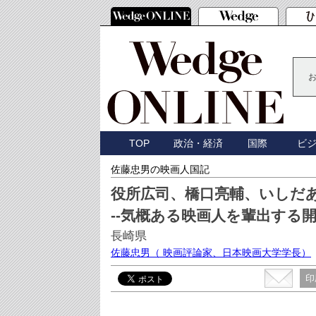
TOP
政治・経済
国際
ビ
佐藤忠男の映画人国記
役所広司、橋口亮輔、いしだ
--気概ある映画人を輩出する
長崎県
佐藤忠男
（ 映画評論家、日本映画大学学長）
印