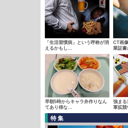
「生活習慣病」という呼称が消
CT画
えるかもし…
業証書
早朝5時からキャラ弁作りなん
強まる
てあり得な…
軍拡競
特集