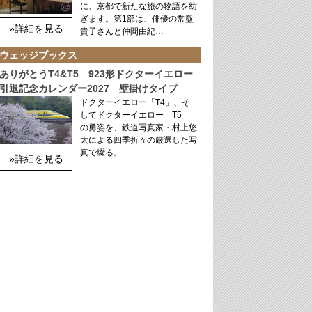
に、京都で新たな旅の物語を紡
ぎます。第1部は、俳優の常盤
»詳細を見る
貴子さんと仲間由紀…
ウェッジブックス
ありがとうT4&T5 923形ドクターイエロー
引退記念カレンダー2027 壁掛けタイプ
ドクターイエロー「T4」、そ
してドクターイエロー「T5」
の勇姿を、鉄道写真家・村上悠
太による四季折々の厳選した写
真で綴る。
»詳細を見る