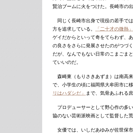
賢治ブームに火をつけた。長崎市の
同じく長崎市出身で現役の若手では
方を追求している。
「二十才の微熱
ゲイだからといって奇をてらわず、
の良さをさらに発展させたのがつづ
だが、なんでもない日常のこまごま
ていいのだ。
森崎東（もりさきあずま）は南高来
で、小学生の頃に福岡県大牟田市に
リはハダシだ」
まで、気骨あふれる
プロデューサーとして野心作の多い
協のない芸術派映画として監督した
女優では、いしだあゆみが佐世保市