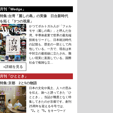
月刊「Wedge」
特集:台湾「麗しの島」の実像 日台新時代
を拓く「3つの視座」
かつてポルトガル人が「フォル
モサ（麗しの島）」と呼んだ台
湾。半導体産業で世界の最先端
技術をリードし、日本統治時代
の記憶も、歴史の一部として内
包している。一方で、現在は米
中対立の最前線に立たされ、難
しい現実に直面している。国際
社会で複雑な立…
»詳細を見る
月刊「ひととき」
特集:京都 2と5の物語
日本の文化や風土、人々の営み
を伝え、旅へと誘ってきた「ひ
ととき」。当誌が幾度となく特
集してきたのが京都です。創刊
25周年を迎える今号では、
〝2〟と〝5〟をキーワード