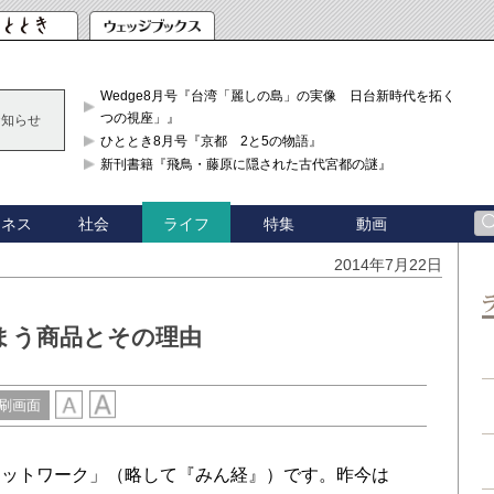
Wedge8月号『台湾「麗しの島」の実像 日台新時代を拓く「3
つの視座」』
お知らせ
ひととき8月号『京都 2と5の物語』
新刊書籍『飛鳥・藤原に隠された古代宮都の謎』
ジネス
社会
特集
動画
ライフ
2014年7月22日
まう商品とその理由
刷画面
ットワーク」（略して『みん経』）です。昨今は