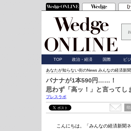
TOP
政治・経済
国際
ビ
あなたが知らない街のNews みんなの経済新聞
バナナが1本590円……！
思わず「高ッ！」と言ってし
プレスラボ
印
こんにちは。「みんなの経済新聞ネ