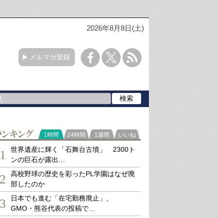
2026年8月8日(土)
メルマガ登録
ランキング
1時間
24時間
1週間
いいね
世界遺産に輝く「石舞台古墳」 2300ト
1
ンの巨石が露出…
高校野球の歴史を彩ったPL学園はなぜ廃
2
部したのか
日本でも進む「在宅勤務廃止」、
3
GMO・熊谷代表の投稿で…