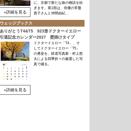
に、京都で新たな旅の物語を紡
ぎます。第1部は、俳優の常盤
»詳細を見る
貴子さんと仲間由紀…
ウェッジブックス
ありがとうT4&T5 923形ドクターイエロー
引退記念カレンダー2027 壁掛けタイプ
ドクターイエロー「T4」、そ
してドクターイエロー「T5」
の勇姿を、鉄道写真家・村上悠
太による四季折々の厳選した写
真で綴る。
»詳細を見る