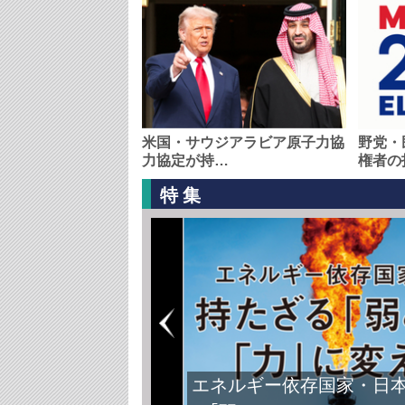
米国・サウジアラビア原子力協
野党・
力協定が持…
権者の
特集
エネルギー依存国家・日