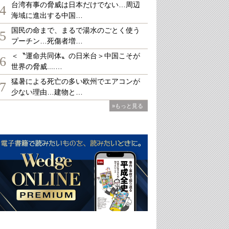
台湾有事の脅威は日本だけでない…周辺
4
海域に進出する中国…
国民の命まで、まるで湯水のごとく使う
5
プーチン…死傷者増…
＜〝運命共同体〟の日米台＞中国こそが
6
世界の脅威....…
猛暑による死亡の多い欧州でエアコンが
7
少ない理由…建物と…
»もっと見る