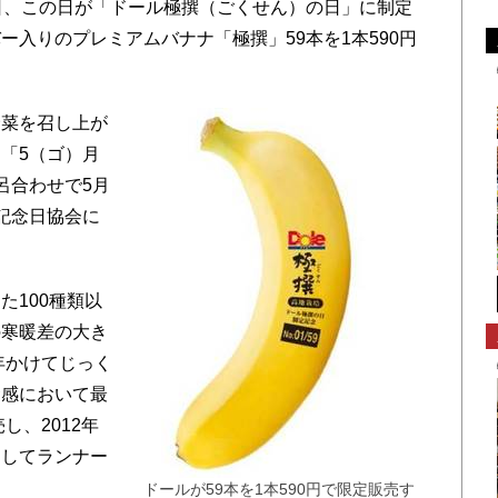
日、この日が「ドール極撰（ごくせん）の日」に制定
入りのプレミアムバナナ「極撰」59本を1本590円
菜を召し上が
「5（ゴ）月
呂合わせで5月
記念日協会に
100種類以
の寒暖差の大き
年かけてじっく
食感において最
し、2012年
としてランナー
ドールが59本を1本590円で限定販売す