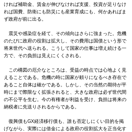
ければ補助金、賃金が伸びなければ支援、投資が足りなけ
れば国費、防衛にも防災にも産業育成にも、何かあればま
ず政府が前に出る。
震災や感染症を経て、その傾向はさらに強まった。危機
のたびに政府の役割は拡大し、その費用は国債という形で
将来世代へ送られる。こうして国家の仕事は増え続ける一
方で、その負担は見えにくくされる。
この構図の厄介なところは、受益の時点では心地よく見
えることである。危機の時に国家が頼りになるべき存在で
あること自体は確かである。しかし、その当然の期待が平
時にまで際限なく拡張されると、大きな政府は必ず世代間
の不公平を生む。今の有権者が利益を受け、負担は将来の
納税者に先送りされるからである。
復興債もGX経済移行債も、誰も否定しにくい目的を掲
げながら、実際には借金による政府の役割拡大を正当化す