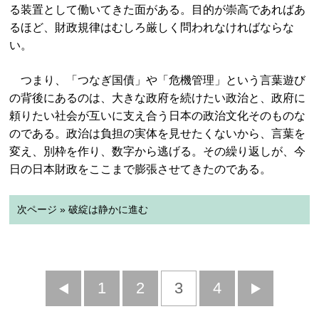
る装置として働いてきた面がある。目的が崇高であればあ
るほど、財政規律はむしろ厳しく問われなければならな
い。
つまり、「つなぎ国債」や「危機管理」という言葉遊び
の背後にあるのは、大きな政府を続けたい政治と、政府に
頼りたい社会が互いに支え合う日本の政治文化そのものな
のである。政治は負担の実体を見せたくないから、言葉を
変え、別枠を作り、数字から逃げる。その繰り返しが、今
日の日本財政をここまで膨張させてきたのである。
次ページ » 破綻は静かに進む
前
1
2
3
4
次