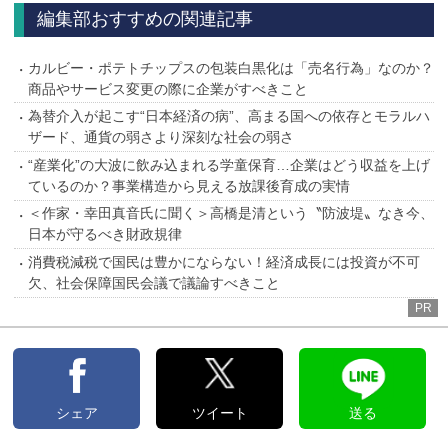
へ
へ
編集部おすすめの関連記事
カルビー・ポテトチップスの包装白黒化は「売名行為」なのか？
商品やサービス変更の際に企業がすべきこと
為替介入が起こす“日本経済の病”、高まる国への依存とモラルハ
ザード、通貨の弱さより深刻な社会の弱さ
“産業化”の大波に飲み込まれる学童保育…企業はどう収益を上げ
ているのか？事業構造から見える放課後育成の実情
＜作家・幸田真音氏に聞く＞高橋是清という〝防波堤〟なき今、
日本が守るべき財政規律
消費税減税で国民は豊かにならない！経済成長には投資が不可
欠、社会保障国民会議で議論すべきこと
PR
シェア
ツイート
送る