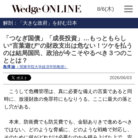
8/6(木)
解剖：「大きな政府」を好む日本
「つなぎ国債」「成長投資」…もっともらし
い“言葉遊び”の財政支出は危ない！ツケを払う
のは結局国民、政治が今こそやるべき３つのこ
ととは？
島澤 諭
（ 関東学院大学経済学部教授）
2026/06/03
こうして危機管理は、真に必要な備えの言葉であると同
時に、放漫財政の免罪符にもなりうる。ここに最大の落と
し穴がある。
本来、防衛費でも防災費でも、金額ありきで進めるべき
ではない。どのような脅威に、どのような戦略で対応し、
そのために何がどれだけ必要なのかを積み上げた上で、安