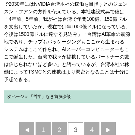
で2030年にはNVIDIA台湾本社の稼働を目指すとのジェン
スン・フアンの方針を伝えている。本社建設式典で彼は
「4年前、5年前、我が社は台湾で年間100億、150億ドル
を支出していたが、現在では年1000億ドルになっている。
今後は1500億ドルに達する見込み」「台湾はAI革命の震源
地であり、チップもパッケージングもここから生まれる。
システムはここで作られ、AIスーパーコンピューターもこ
こで誕生した。台湾で我々が提携しているパートナーの数
は信じられないほど多い」と語っているが、台湾本社の稼
働によってTSMCとの連携はより緊密となることは十分に
予想できる。
次ページ » 「哲学」なき首脳会談
前
1
2
3
4
次