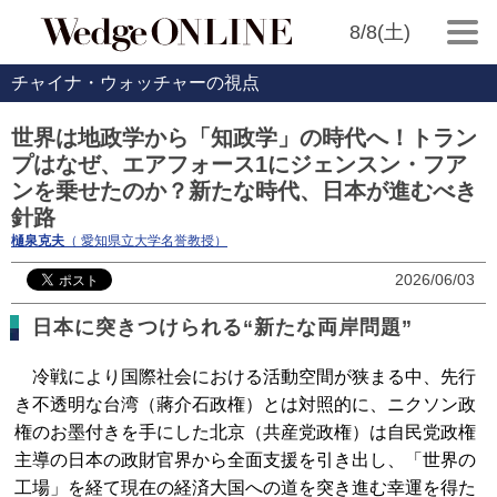
8/8(土)
チャイナ・ウォッチャーの視点
世界は地政学から「知政学」の時代へ！トラン
プはなぜ、エアフォース1にジェンスン・フア
ンを乗せたのか？新たな時代、日本が進むべき
針路
樋泉克夫
（ 愛知県立大学名誉教授）
2026/06/03
日本に突きつけられる“新たな両岸問題”
冷戦により国際社会における活動空間が狭まる中、先行
き不透明な台湾（蔣介石政権）とは対照的に、ニクソン政
権のお墨付きを手にした北京（共産党政権）は自民党政権
主導の日本の政財官界から全面支援を引き出し、「世界の
工場」を経て現在の経済大国への道を突き進む幸運を得た