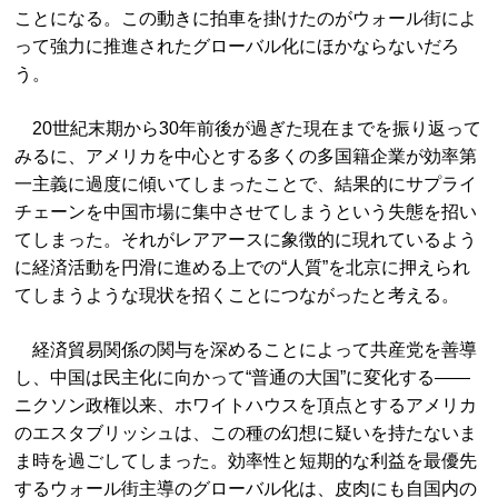
ことになる。この動きに拍車を掛けたのがウォール街によ
って強力に推進されたグローバル化にほかならないだろ
う。
20世紀末期から30年前後が過ぎた現在までを振り返って
みるに、アメリカを中心とする多くの多国籍企業が効率第
一主義に過度に傾いてしまったことで、結果的にサプライ
チェーンを中国市場に集中させてしまうという失態を招い
てしまった。それがレアアースに象徴的に現れているよう
に経済活動を円滑に進める上での“人質”を北京に押えられ
てしまうような現状を招くことにつながったと考える。
経済貿易関係の関与を深めることによって共産党を善導
し、中国は民主化に向かって“普通の大国”に変化する――
ニクソン政権以来、ホワイトハウスを頂点とするアメリカ
のエスタブリッシュは、この種の幻想に疑いを持たないま
ま時を過ごしてしまった。効率性と短期的な利益を最優先
するウォール街主導のグローバル化は、皮肉にも自国内の