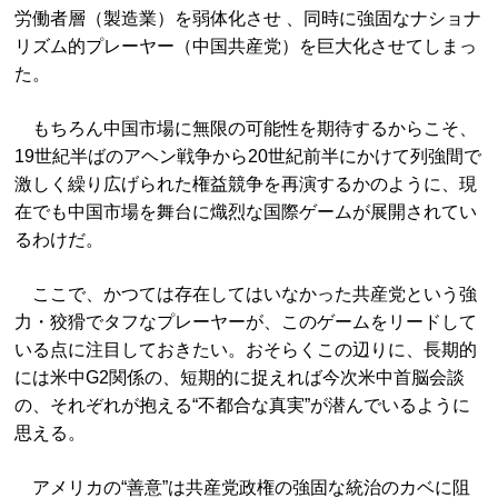
労働者層（製造業）を弱体化させ 、同時に強固なナショナ
リズム的プレーヤー（中国共産党）を巨大化させてしまっ
た。
もちろん中国市場に無限の可能性を期待するからこそ、
19世紀半ばのアヘン戦争から20世紀前半にかけて列強間で
激しく繰り広げられた権益競争を再演するかのように、現
在でも中国市場を舞台に熾烈な国際ゲームが展開されてい
るわけだ。
ここで、かつては存在してはいなかった共産党という強
力・狡猾でタフなプレーヤーが、このゲームをリードして
いる点に注目しておきたい。おそらくこの辺りに、長期的
には米中G2関係の、短期的に捉えれば今次米中首脳会談
の、それぞれが抱える“不都合な真実”が潜んでいるように
思える。
アメリカの“善意”は共産党政権の強固な統治のカベに阻