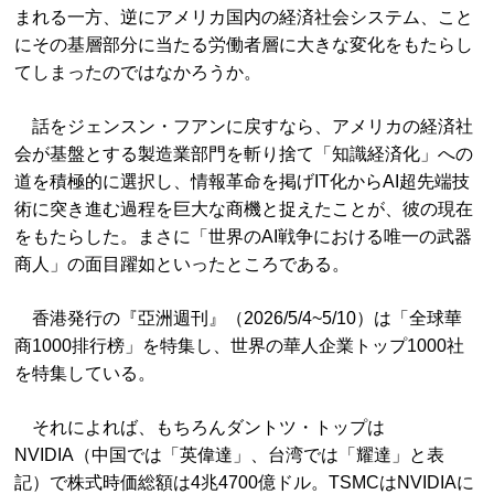
まれる一方、逆にアメリカ国内の経済社会システム、こと
にその基層部分に当たる労働者層に大きな変化をもたらし
てしまったのではなかろうか。
話をジェンスン・フアンに戻すなら、アメリカの経済社
会が基盤とする製造業部門を斬り捨て「知識経済化」への
道を積極的に選択し、情報革命を掲げIT化からAI超先端技
術に突き進む過程を巨大な商機と捉えたことが、彼の現在
をもたらした。まさに「世界のAI戦争における唯一の武器
商人」の面目躍如といったところである。
香港発行の『亞洲週刊』（2026/5/4~5/10）は「全球華
商1000排行榜」を特集し、世界の華人企業トップ1000社
を特集している。
それによれば、もちろんダントツ・トップは
NVIDIA（中国では「英偉達」、台湾では「耀達」と表
記）で株式時価総額は4兆4700億ドル。TSMCはNVIDIAに