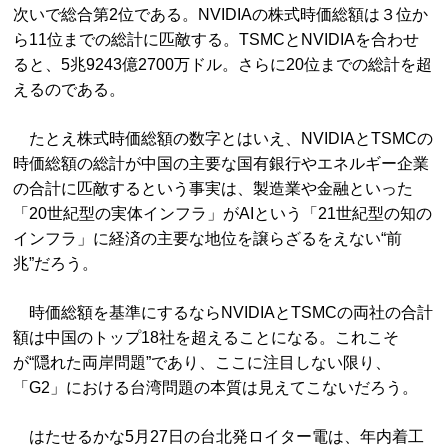
次いで総合第2位である。NVIDIAの株式時価総額は３位か
ら11位までの総計に匹敵する。TSMCとNVIDIAを合わせ
ると、5兆9243億2700万ドル。さらに20位までの総計を超
えるのである。
たとえ株式時価総額の数字とはいえ、NVIDIAとTSMCの
時価総額の総計が中国の主要な国有銀行やエネルギー企業
の合計に匹敵するという事実は、製造業や金融といった
「20世紀型の実体インフラ」がAIという「21世紀型の知の
インフラ」に経済の主要な地位を譲らざるをえない“前
兆”だろう。
時価総額を基準にするならNVIDIAとTSMCの両社の合計
額は中国のトップ18社を超えることになる。これこそ
が“隠れた両岸問題”であり、ここに注目しない限り、
「G2」における台湾問題の本質は見えてこないだろう。
はたせるかな5月27日の台北発ロイター電は、年内着工