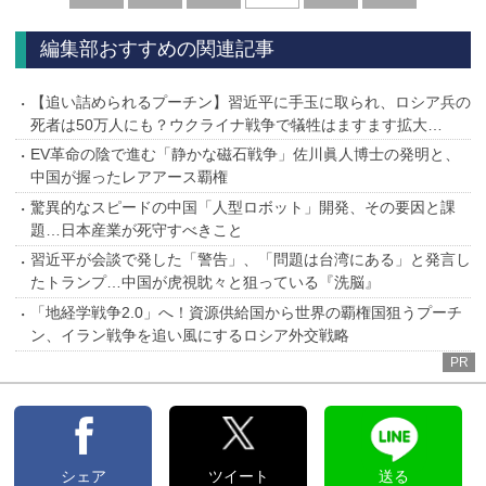
へ
へ
編集部おすすめの関連記事
【追い詰められるプーチン】習近平に手玉に取られ、ロシア兵の
死者は50万人にも？ウクライナ戦争で犠牲はますます拡大…
EV革命の陰で進む「静かな磁石戦争」佐川眞人博士の発明と、
中国が握ったレアアース覇権
驚異的なスピードの中国「人型ロボット」開発、その要因と課
題…日本産業が死守すべきこと
習近平が会談で発した「警告」、「問題は台湾にある」と発言し
たトランプ…中国が虎視眈々と狙っている『洗脳』
「地経学戦争2.0」へ！資源供給国から世界の覇権国狙うプーチ
ン、イラン戦争を追い風にするロシア外交戦略
PR
シェア
ツイート
送る