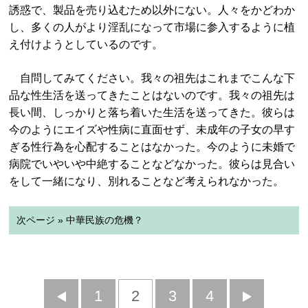
誘惑で、製品を売り込むため以外にない。人々をかどわか
し、多くの人がより淫乱になって市場に参入するように植
え付けようとしているのです。
自問してみてください。我々の祖先はこれまでこんな下
品な性生活を送ってきたことはないのです。我々の祖先は
長い間、しっかりと落ち着いた生活を送ってきた。彼らは
今のようにエイズや性病に直面せず、未成年の子女の早す
ぎる性行為を心配することはなかった。今のように未婚で
病院でいやいや中絶することなどなかった。彼らは見合い
をして一緒になり、別れることなど考えられなかった。
次ページ » 中華民族の危機？
前
1
2
3
4
次