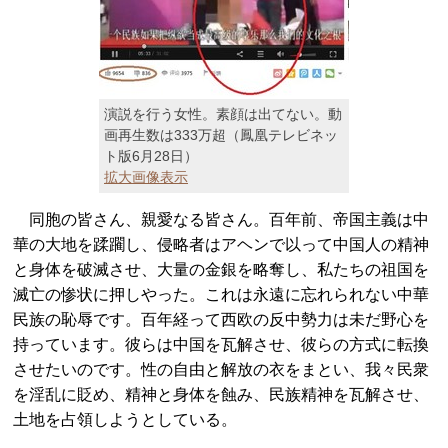
演説を行う女性。素顔は出てない。動
画再生数は333万超（鳳凰テレビネッ
ト版6月28日）
拡大画像表示
同胞の皆さん、親愛なる皆さん。百年前、帝国主義は中
華の大地を蹂躙し、侵略者はアヘンで以って中国人の精神
と身体を破滅させ、大量の金銀を略奪し、私たちの祖国を
滅亡の惨状に押しやった。これは永遠に忘れられない中華
民族の恥辱です。百年経って西欧の反中勢力は未だ野心を
持っています。彼らは中国を瓦解させ、彼らの方式に転換
させたいのです。性の自由と解放の衣をまとい、我々民衆
を淫乱に貶め、精神と身体を蝕み、民族精神を瓦解させ、
土地を占領しようとしている。