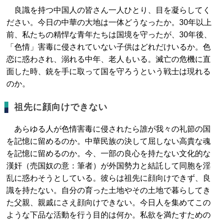
良識を持つ中国人の皆さん一人ひとり、目を凝らしてく
ださい。今日の中華の大地は一体どうなったか。30年以上
前、私たちの精悍な青年たちは国境を守ったが、30年後、
「色情」害毒に侵されていない子供はどれだけいるか。色
恋に惑わされ、溺れる中年、老人もいる。滅亡の危機に直
面した時、銃を手に取って国を守ろうという戦士は現れる
のか。
祖先に顔向けできない
あらゆる人が色情害毒に侵されたら誰が我々の礼節の国
を記憶に留めるのか。中華民族の決して屈しない高貴な魂
を記憶に留めるのか。今、一部の良心を持たない文化的な
漢奸（売国奴の意：筆者）が外国勢力と結託して同胞を淫
乱に惑わそうとしている。彼らは祖先に顔向けできず、良
識を持たない。自分の育った土地やその土地で暮らしてき
た父親、親戚にさえ顔向けできない。今日人を集めてこの
ような下品な活動を行う目的は何か。私欲を満たすための