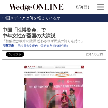
8/9(日)
中国メディアは何を報じているか
中国「性博覧会」で
中年女性が憂国の大演説
「性解放は欧米の陰謀 惑わされず民族の誇りを持て」
弓野正宏
（ 早稲田大学現代中国研究所招聘研究員）
2014/08/19