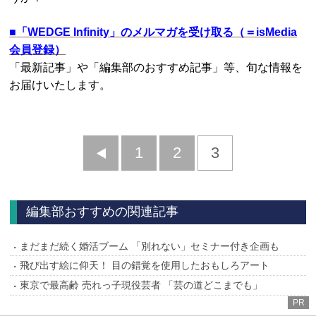
■
「WEDGE Infinity」のメルマガを受け取る（＝isMedia
会員登録）
「最新記事」や「編集部のおすすめ記事」等、旬な情報を
お届けいたします。
前
1
2
3
へ
編集部おすすめの関連記事
まだまだ続く婚活ブーム 「別れない」セミナー付き企画も
飛び出す絵に仰天！ 目の錯覚を使用したおもしろアート
東京で最高齢 売れっ子現役芸者 「芸の道どこまでも」
PR