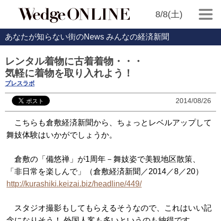
8/8(土)
あなたが知らない街のNews みんなの経済新聞
レンタル着物に古着着物・・・
気軽に着物を取り入れよう！
プレスラボ
2014/08/26
こちらも倉敷経済新聞から、ちょっとレベルアップして
舞妓体験はいかがでしょうか。
倉敷の「備悠禅」が1周年－舞妓姿で美観地区散策、
「非日常を楽しんで」（倉敷経済新聞／2014／8／20）
http://kurashiki.keizai.biz/headline/449/
スタジオ撮影もしてもらえるそうなので、これはいい記
念になりそう！ 外国人客も多いというのも納得です。