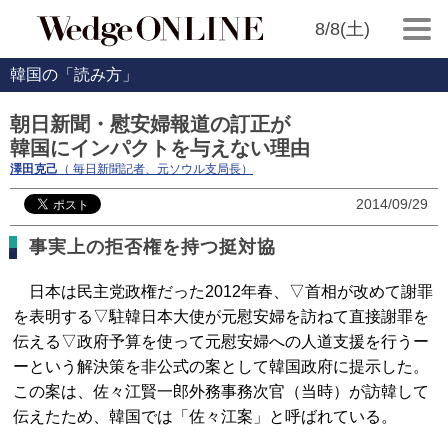
8/8(土)
韓国の「読み方」
朝日新聞・慰安婦報道の訂正が
韓国にインパクトを与えない理由
澤田克己
（ 毎日新聞記者、元ソウル支局長）
2014/09/29
事実上の拒否権を持つ挺対協
日本は民主党政権だった2012年春、▽首相が改めて謝罪
を表明する▽駐韓日本大使が元慰安婦を訪ねて直接謝罪を
伝える▽政府予算を使って元慰安婦への人道支援を行うー
ーという解決策を非公式の案として韓国政府に提示した。
この案は、佐々江賢一郎外務事務次官（当時）が訪韓して
伝えたため、韓国では「佐々江案」と呼ばれている。