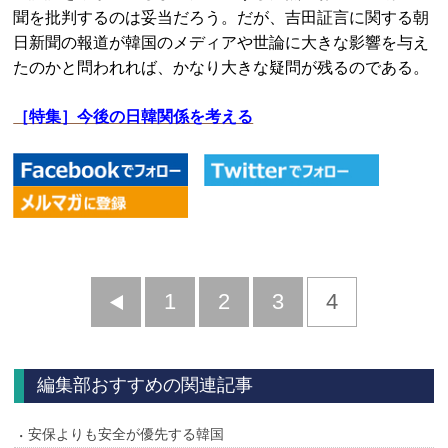
聞を批判するのは妥当だろう。だが、吉田証言に関する朝
日新聞の報道が韓国のメディアや世論に大きな影響を与え
たのかと問われれば、かなり大きな疑問が残るのである。
［特集］今後の日韓関係を考える
前
1
2
3
4
へ
編集部おすすめの関連記事
安保よりも安全が優先する韓国