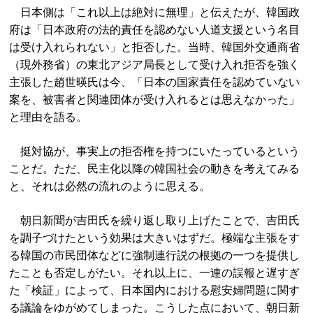
日本側は「これ以上は絶対に無理」と伝えたが、韓国政
府は「日本政府の法的責任を認めない人道支援という名目
は受け入れられない」と拒否した。当時、韓国外交通商省
（現外務省）の東北アジア局長として受け入れ拒否を強く
主張した趙世暎氏は今、「日本の国家責任を認めていない
案を、被害者と関連団体が受け入れるとは思えなかった」
と理由を語る。
挺対協が、事実上の拒否権を持つにいたっているという
ことだ。ただ、民主化以降の韓国社会の動きを考えてみる
と、それは必然の流れのように思える。
朝日新聞が吉田氏を繰り返し取り上げたことで、吉田氏
を調子づけたという効果は大きいはずだ。極端な主張をす
る韓国の市民団体などに強制連行説の根拠の一つを提供し
たことも否定しがたい。それ以上に、一連の誤報と遅すぎ
た「検証」によって、日本国内における慰安婦問題に関す
る議論をゆがめてしまった。こうした点において、朝日新