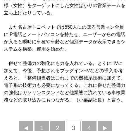
様（女性）をターゲットにした女性ばかりの営業チームを
立ち上げたりしている。
また名古屋トヨペットでは550人にのぼる営業マン全員
にIP電話とノートパソコンを持たせ、ユーザーからの電話
が入ると瞬時に車種や車齢など個別データが表示できるシ
ステムを構築、運用を始めた。
併せて整備力の強化にも力を入れている。とくにHVに
加えて、今後、予想されるプラグインHVなどの導入を考
えると、「整備担当者はこれまでの機械系技術に加えて、
電子系の技術力も必要になってくる。これに併せた整備力
の強化はガソリンスタンドなど他業態に流れている車検業
務などの取り込みにもつながる」（小栗副社長）と言う。
前
1
2
3
4
次