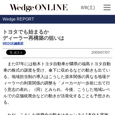
8/8(土)
Wedge REPORT
トヨタでも始まるか
ディーラー再構築の狙いは
WEDGE編集部
2009/07/07
また07年には栃木トヨタ自動車が隣県の福島トヨタ自動
車の株式の譲渡を受け、傘下に収めるなどの動きも出てい
る。地域担当制の導入はこうした資本関係の異なる地場デ
ィーラーの利害関係の調整を「メーカーが一歩前に出て行
う意志の表れ」（同）とみられ、今後、こうした地域レベ
ルでの店舗統廃合などの動きが活発化することも予想され
る。
ただ、こうした統廃合の動きはチャンネル1本化を実施