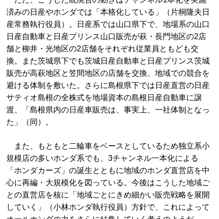
済みの日産やホンダでは「本格化している」（片桐隆夫日
産常務執行役員）。日産系では山口県下で、地場系の山口
日産自動車と日産プリンス山口販売が萩・長門地区の2店
舗と柳井・光地区の2店舗をそれぞれ従業員ともども交
換。また茨城県下でも茨城日産自動車と日産プリンス茨城
販売が高萩地区と笠間地区の店舗を交換、地域での競合を
避ける体制を敷いた。さらに島根県下では日産直営の日産
サティオ島根の全株式を地場資本の島根日産自動車に譲
渡、「島根県内の日産車販売は、事実上、一社体制となっ
た」（同）。
また、もともと二輪車をベースとしているため独立系小
規模店の多いホンダ系でも、3チャンネル一本化による
「ホンダカーズ」の誕生とともに地域のホンダ直営店を中
心に再編・大規模化を図っている。今後はこうした地域ご
との直営店を核に「地域ごとにきめ細かい販売戦略を展開
していく」（小林ホンダ執行役員）方針で、これによって