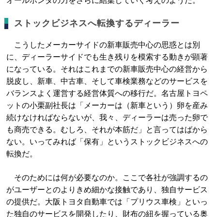
オールホンダの力をさらに結集していく考えのようだ。
ストックビジネスへ転換するディーラー
こうしたメーカーサイドの新車販売中心の思惑とは別
に、ディーラーサイドでも生き残りを模索する動きが顕著
になっている。それはこれまでの新車販売中心の経営から
脱皮し、新車、中古車、そして車検業務などのサービスを
バランスよく運営する経営体質への移行だ。名古屋トヨペ
ットの小栗副社長は「メーカーは（新車という）卵を産み
続けなければならないが、我々、ディーラーは売った卵で
も商売できる。むしろ、それが本筋だ」と言ってはばから
ない。いってみれば「保有」というストックビジネスへの
転換だ。
そのためには何が必要なのか。ここで各社が強調するの
がユーザーとのよりきめ細かな接触であり、独自サービス
の提供だ。大阪トヨタ自動車では「プリウス車検」といっ
た独自のサービスを開発したり、財布の紐を握っている奥