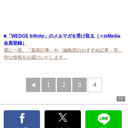
■
「WEDGE Infinity」のメルマガを受け取る（＝isMedia
会員登録）
週に一度、「最新記事」や「編集部のおすすめ記事」等、
旬な情報をお届けいたします。
前
1
2
3
4
へ
PR