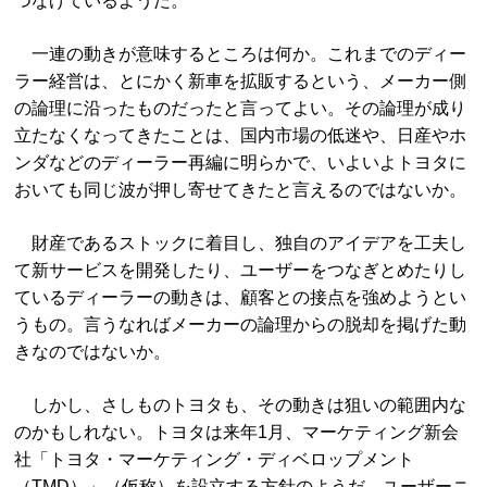
つなげているようだ。
一連の動きが意味するところは何か。これまでのディー
ラー経営は、とにかく新車を拡販するという、メーカー側
の論理に沿ったものだったと言ってよい。その論理が成り
立たなくなってきたことは、国内市場の低迷や、日産やホ
ンダなどのディーラー再編に明らかで、いよいよトヨタに
おいても同じ波が押し寄せてきたと言えるのではないか。
財産であるストックに着目し、独自のアイデアを工夫し
て新サービスを開発したり、ユーザーをつなぎとめたりし
ているディーラーの動きは、顧客との接点を強めようとい
うもの。言うなればメーカーの論理からの脱却を掲げた動
きなのではないか。
しかし、さしものトヨタも、その動きは狙いの範囲内な
のかもしれない。トヨタは来年1月、マーケティング新会
社「トヨタ・マーケティング・ディベロップメント
（TMD）」（仮称）を設立する方針のようだ。ユーザーニ