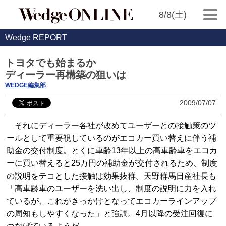
8/8(土)
Wedge REPORT
トヨタでも始まるか
ディーラー再構築の狙いは
WEDGE編集部
2009/07/07
それにディーラー各社が改めてユーザーとの接触策のツ
ールとして重要視しているのがエコカー買い替えに伴う補
助金の交付制度。とくに車齢13年以上の高車齢車をエコカ
ーに買い替えると25万円の補助金が交付されるため、制度
の説明をテコとした接触は効果抜群。天野群馬日産社長も
「高車齢車のユーザーを洗い出し、制度の説明に力を入れ
ているが、これがきっかけとなってエコカーラインアップ
の周知もしやすくなった」と強調。4月以降の受注回復に