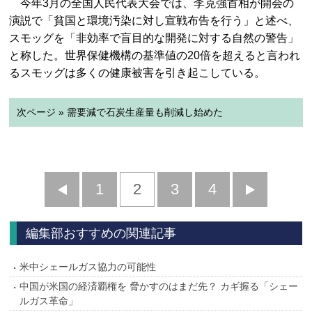
今年3月の全国人民代表大会では、李克強首相が開会の
演説で「貧国と環境汚染に対し宣戦布告を行う」と述べ、
スモッグを「非効率で盲目的な開発に対する自然の警告」
と称した。世界保健機構の基準値の20倍を超えると言われ
るスモッグは多くの健康被害を引き起こしている。
次ページ » 需要減で石炭生産量も削減し始めた
前
1
2
3
4
次
へ
へ
編集部おすすめの関連記事
米中シェールガス協力の可能性
中国が米国の経済覇権を 脅かすのはまだ先？ カギ握る「シェー
ルガス革命」