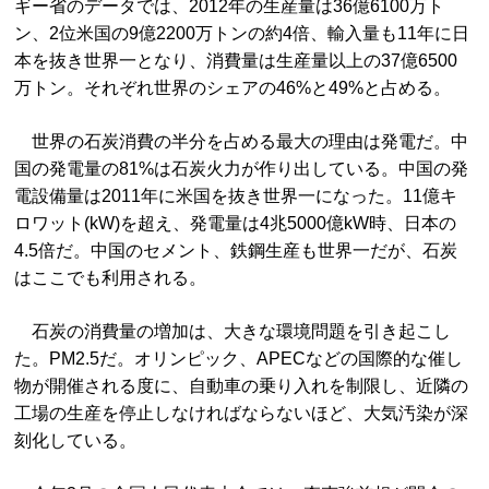
ギー省のデータでは、2012年の生産量は36億6100万ト
ン、2位米国の9億2200万トンの約4倍、輸入量も11年に日
本を抜き世界一となり、消費量は生産量以上の37億6500
万トン。それぞれ世界のシェアの46%と49%と占める。
世界の石炭消費の半分を占める最大の理由は発電だ。中
国の発電量の81%は石炭火力が作り出している。中国の発
電設備量は2011年に米国を抜き世界一になった。11億キ
ロワット(kW)を超え、発電量は4兆5000億kW時、日本の
4.5倍だ。中国のセメント、鉄鋼生産も世界一だが、石炭
はここでも利用される。
石炭の消費量の増加は、大きな環境問題を引き起こし
た。PM2.5だ。オリンピック、APECなどの国際的な催し
物が開催される度に、自動車の乗り入れを制限し、近隣の
工場の生産を停止しなければならないほど、大気汚染が深
刻化している。