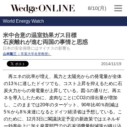
8/10(月)
World Energy Watch
米中合意の温室効果ガス目標
石炭離れが進む両国の事情と思惑
日本の安全保障にはマイナスの影響も
山本隆三
（ 常葉大学名誉教授）
2014/11/19
再エネの比率が増え、風力と太陽光からの発電量が全体
の13％に達したドイツでも、コスト上昇を抑えるために石
炭火力からの発電量が上昇している。図‐1の通りだ。再エ
ネを導入したために、皮肉なことにCO2の排出量が増加
し、このままでは20年のターゲット、90年比40％削減は
5％から8％未達になるとドイツ経済省は予想している。こ
のために、12月3日に閣議決定予定の新政策ではエネルギ
ー効率向上に加え発電部門での石炭消費量削減策が織り込