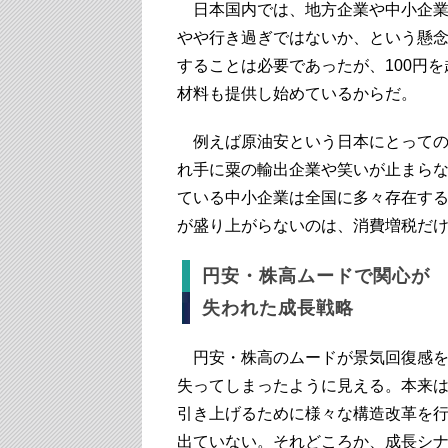
日本国内では、地方企業や中小企業だ
やや行き過ぎではないか、という懸念
することは必要であったが、100円
材料も提供し始めているからだ。
例えば原油安という日本にとっての
れ手に粟の輸出企業や笑いが止まら
ている中小企業は全国に多々存在す
が盛り上がらないのは、消費増税だ
円安・株高ムードで関心が
失われた成長戦略
円安・株高のムードが景気回復感を
失ってしまったように見える。本来は
引き上げるために様々な構造改革を
出ていない。それどころか、成長シ