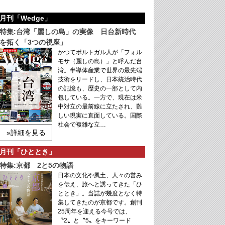
月刊「Wedge」
特集:台湾「麗しの島」の実像 日台新時代
を拓く「3つの視座」
かつてポルトガル人が「フォル
モサ（麗しの島）」と呼んだ台
湾。半導体産業で世界の最先端
技術をリードし、日本統治時代
の記憶も、歴史の一部として内
包している。一方で、現在は米
中対立の最前線に立たされ、難
しい現実に直面している。国際
社会で複雑な立…
»詳細を見る
月刊「ひととき」
特集:京都 2と5の物語
日本の文化や風土、人々の営み
を伝え、旅へと誘ってきた「ひ
ととき」。当誌が幾度となく特
集してきたのが京都です。創刊
25周年を迎える今号では、
〝2〟と〝5〟をキーワード