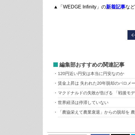
▲「WEDGE Infinity」の
新着記事
など
編集部おすすめの関連記事
120円近い円安は本当に円安なのか
賃金上昇は 失われた20年脱却のバロメ
マクドナルドの失敗が告げる 「戦後モ
世界経済は停滞していない
「農協栄えて農業衰退」からの脱却を 