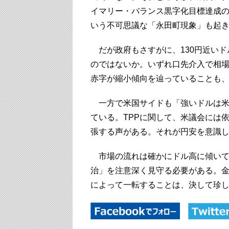
イマリー・バランス黒字化目標達成の
いう不可思議な「永田町現象」も起
だが政府もさすがに、130円近いド
のではないか。いずれ口先介入で相
赤字が縮小傾向を辿っていることも
一方で米国サイドも「強いドルは米
ている。TPPに関して、米議会には
張する声がある。それが円安を意識
市場の流れは確かにドル高に傾いて
治」を注意深く見守る必要がある。
によって一転することは、決して珍