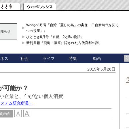
Wedge8月号『台湾「麗しの島」の実像 日台新時代を拓く「3
つの視座」』
お知らせ
ひととき8月号『京都 2と5の物語』
新刊書籍『飛鳥・藤原に隠された古代宮都の謎』
ジネス
社会
ライフ
特集
動画
2015年5月28日
が可能か？
小企業と、伸びない個人消費
システム研究所長）
刷画面