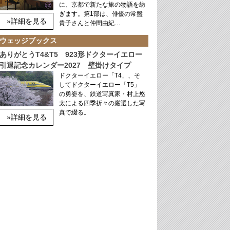
に、京都で新たな旅の物語を紡
ぎます。第1部は、俳優の常盤
»詳細を見る
貴子さんと仲間由紀…
ウェッジブックス
ありがとうT4&T5 923形ドクターイエロー
引退記念カレンダー2027 壁掛けタイプ
ドクターイエロー「T4」、そ
してドクターイエロー「T5」
の勇姿を、鉄道写真家・村上悠
太による四季折々の厳選した写
真で綴る。
»詳細を見る