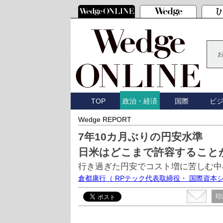
TOP
国際
ビ
政治・経済
Wedge REPORT
7年10カ月ぶりの円安水準
日米はどこまで許容すること
行き過ぎた円安でコスト増に苦しむ中
倉都康行
（ RPテック代表取締役・ 国際資本
印