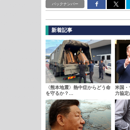
バックナンバー
新着記事
〈熊本地震〉熱中症からどう命
米国・
を守るか？…
力協定