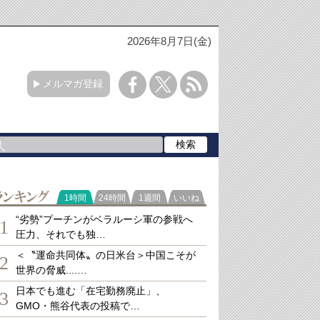
2026年8月7日(金)
メルマガ登録
ランキング
1時間
24時間
1週間
いいね
“劣勢”プーチンがベラルーシ軍の参戦へ
1
圧力、それでも独…
＜〝運命共同体〟の日米台＞中国こそが
2
世界の脅威....…
日本でも進む「在宅勤務廃止」、
3
GMO・熊谷代表の投稿で…