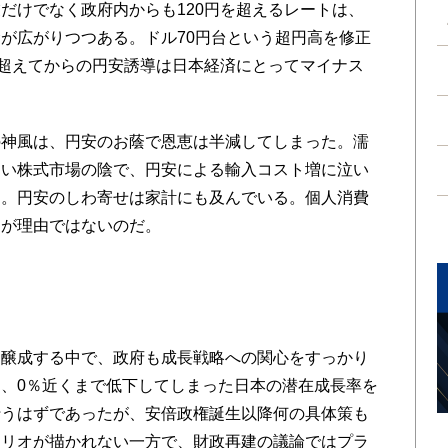
けでなく政府内からも120円を超えるレートは、
が広がりつつある。ドル70円台という超円高を修正
を超えてからの円安誘導は日本経済にとってマイナス
神風は、円安のお蔭で恩恵は半減してしまった。濡
ない株式市場の陰で、円安による輸入コスト増に泣い
る。円安のしわ寄せは家計にも及んでいる。個人消費
けが理由ではないのだ。
醸成する中で、政府も成長戦略への関心をすっかり
、0％近くまで低下してしまった日本の潜在成長率を
行うはずであったが、安倍政権誕生以降何の具体策も
ナリオが描かれない一方で、財政再建の議論ではプラ