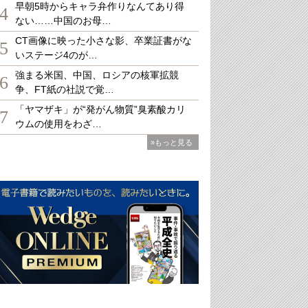
早朝5時からキャラ弁作りなんてあり得
4
ない……中国のお母…
CT画像に映った小さな影、卒業証書がな
5
いステージ4のが…
強まる米国、中国、ロシアの核軍拡競
6
争、FT紙の社説で覚…
「ヤマザキ」が“発がん物質”臭素酸カリ
7
ウムの使用をわざ…
»もっと見る