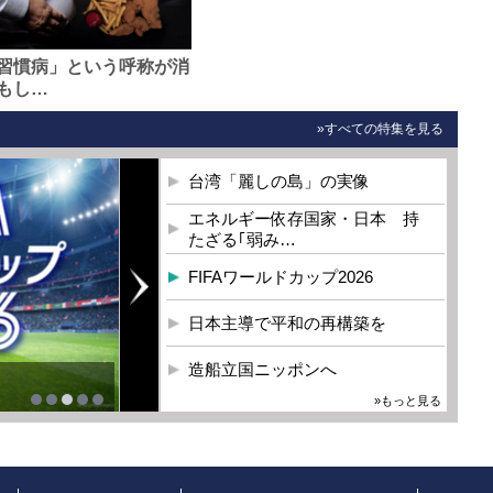
習慣病」という呼称が消
もし…
»すべての特集を見る
台湾「麗しの島」の実像
エネルギー依存国家・日本 持
たざる｢弱み…
FIFAワールドカップ2026
日本主導で平和の再構築を
造船立国ニッポンへ
»もっと見る