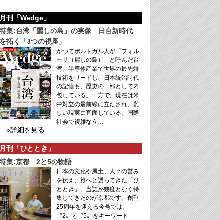
月刊「Wedge」
特集:台湾「麗しの島」の実像 日台新時代
を拓く「3つの視座」
かつてポルトガル人が「フォル
モサ（麗しの島）」と呼んだ台
湾。半導体産業で世界の最先端
技術をリードし、日本統治時代
の記憶も、歴史の一部として内
包している。一方で、現在は米
中対立の最前線に立たされ、難
しい現実に直面している。国際
社会で複雑な立…
»詳細を見る
月刊「ひととき」
特集:京都 2と5の物語
日本の文化や風土、人々の営み
を伝え、旅へと誘ってきた「ひ
ととき」。当誌が幾度となく特
集してきたのが京都です。創刊
25周年を迎える今号では、
〝2〟と〝5〟をキーワード