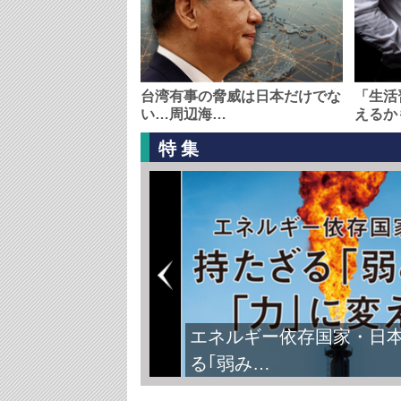
台湾有事の脅威は日本だけでな
「生活
い…周辺海…
えるか
特集
エネルギー依存国家・日
る｢弱み…