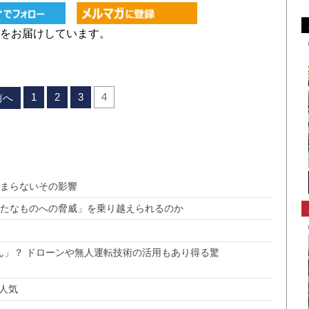
をお届けしています。
1
2
3
4
前へ
どまらないその影響
新たなものへの脅威」を乗り越えられるのか
ん」？ ドローンや無人運転技術の活用もあり得る驚
が人気