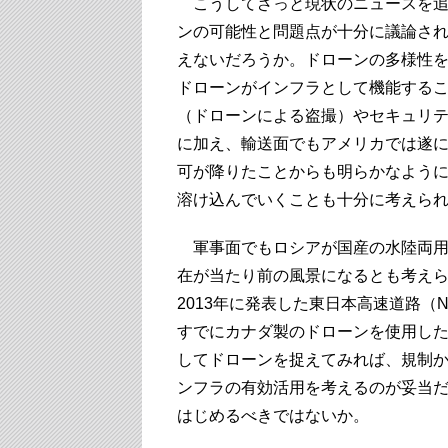
こうしてざっと現状のニュースを追
ンの可能性と問題点が十分に議論さ
えないだろうか。ドローンの多様性
ドローンがインフラとして機能する
（ドローンによる盗撮）やセキュリ
に加え、輸送面でもアメリカでは遂にA
可が降りたことからも明らかなよう
溶け込んでいくことも十分に考えら
軍事面でもロシアが国産の水陸両用
在が当たり前の風景になるとも考えら
2013年に発表した東日本高速道路（
すでにカナダ製のドローンを使用し
してドローンを捉えてみれば、規制
ンフラの有効活用を考えるのが妥当
はじめるべきではないか。