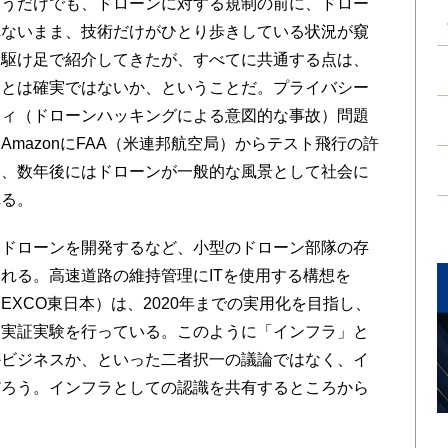
うだけでも、ドローンに対する規制の前に、ドロー
れないまま、技術だけがひとり歩きしている状況が窺
を駆け足で紹介してきたが、すべてに共通する点は、
ことは確実ではないか、ということだ。プライバシー
ティ（ドローンハッキングによる意図的な事故）問題
mazonにFAA（米連邦航空局）からテスト飛行の許
に、数年後にはドローンが一般的な風景として社会に
れる。
ドローンを開発するなど、小型のドローン部隊の存
れる。高速道路の維持管理にITを使用する構想を
NEXCO東日本）は、2020年までの実用化を目指し、
た実証実験を行っている。このように「インフラ」と
かビジネスか、といった二者択一の議論ではなく、イ
だろう。インフラとしての認識を共有するところから