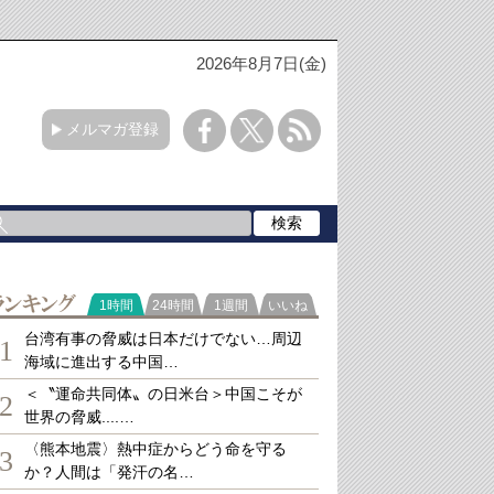
2026年8月7日(金)
メルマガ登録
ランキング
1時間
24時間
1週間
いいね
台湾有事の脅威は日本だけでない…周辺
1
海域に進出する中国…
＜〝運命共同体〟の日米台＞中国こそが
2
世界の脅威....…
〈熊本地震〉熱中症からどう命を守る
3
か？人間は「発汗の名…