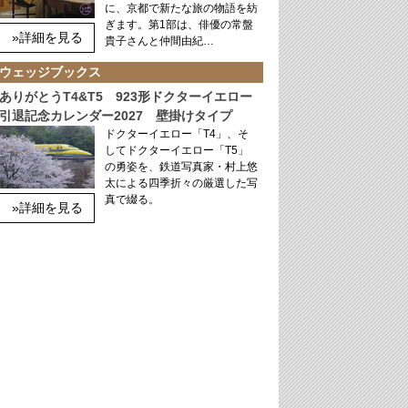
に、京都で新たな旅の物語を紡
ぎます。第1部は、俳優の常盤
»詳細を見る
貴子さんと仲間由紀…
ウェッジブックス
ありがとうT4&T5 923形ドクターイエロー
引退記念カレンダー2027 壁掛けタイプ
ドクターイエロー「T4」、そ
してドクターイエロー「T5」
の勇姿を、鉄道写真家・村上悠
太による四季折々の厳選した写
真で綴る。
»詳細を見る