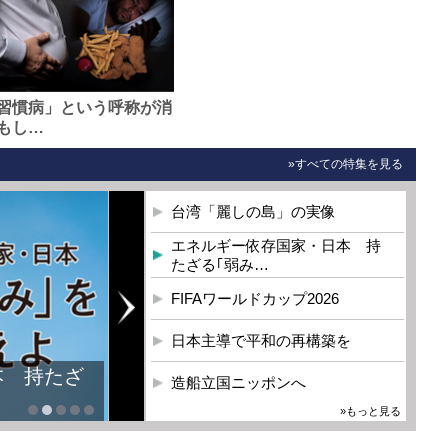
習慣病」という呼称が消
もし…
»すべての特集を見る
台湾「麗しの島」の実像
エネルギー依存国家・日本 持
たざる｢弱み…
FIFAワールドカップ2026
日本主導で平和の再構築を
本 持たざ
造船立国ニッポンへ
»もっと見る