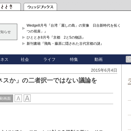
Wedge8月号『台湾「麗しの島」の実像 日台新時代を拓く「3
つの視座」』
お知らせ
ひととき8月号『京都 2と5の物語』
新刊書籍『飛鳥・藤原に隠された古代宮都の謎』
ジネス
社会
ライフ
特集
動画
2015年6月4日
ネスか」の二者択一ではない議論を
刷画面