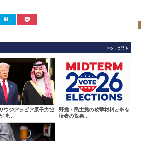
»もっと見る
サウジアラビア原子力協
野党・民主党の攻撃材料と米有
が持…
権者の投票…