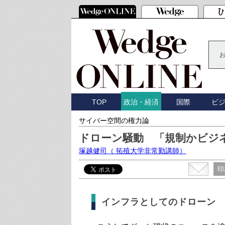
TOP
国際
ビ
政治・経済
サイバー空間の権力論
ドローン騒動 「規制かビジ
塚越健司
（ 拓殖大学非常勤講師）
印
インフラとしてのドローン