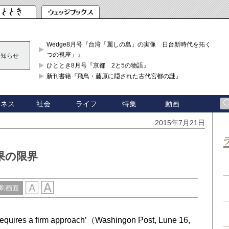
Wedge8月号『台湾「麗しの島」の実像 日台新時代を拓く「3
つの視座」』
お知らせ
ひととき8月号『京都 2と5の物語』
新刊書籍『飛鳥・藤原に隠された古代宮都の謎』
ジネス
社会
ライフ
特集
動画
2015年7月21日
果の限界
刷画面
equires a firm approach’（Washingon Post, Lune 16,