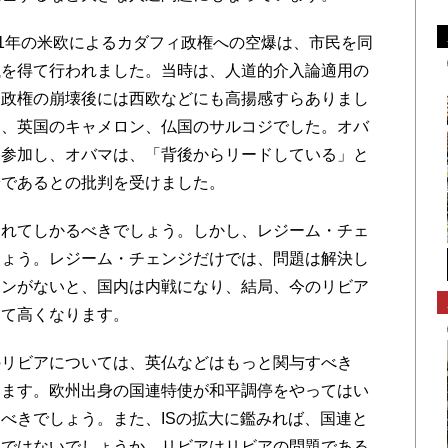
1年の米欧によるカダフィ政権への空爆は、市民を同
議を得て行われました。当時は、人道的介入論適用の
ィ政権の崩壊後には西欧などにも高揚感すらありまし
は、英国のキャメロン、仏国のサルコジでした。オバ
に参加し、オバマは、「背後からリードしている」と
端であるとの批判を受けました。
れてしかるべきでしょう。しかし、レジーム・チェ
しょう。レジーム・チェンジだけでは、問題は解決し
ランがないと、国内は内戦になり、結局、今のリビア
って高くなります。
リビアについては、英仏などはもっと関与すべき
えます。欧州出身の国連特使が和平調停をやってはい
べきでしょう。また、ISの拡大に鑑みれば、国連と
きではないでしょうか。リビアはリビアの問題である