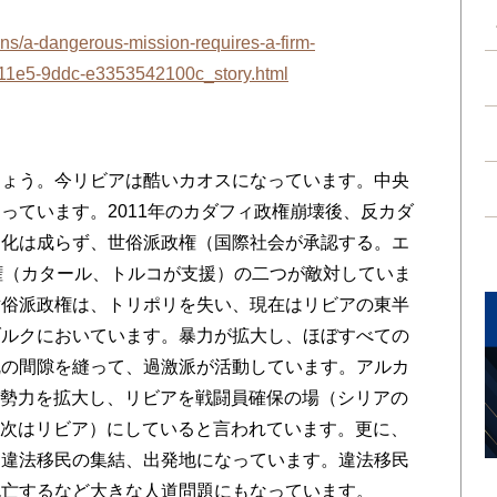
ns/a-dangerous-mission-requires-a-firm-
11e5-9ddc-e3353542100c_story.html
ょう。今リビアは酷いカオスになっています。中央
っています。2011年のカダフィ政権崩壊後、反カダ
定化は成らず、世俗派政権（国際社会が承認する。エ
権（カタール、トルコが支援）の二つが敵対していま
世俗派政権は、トリポリを失い、現在はリビアの東半
ブルクにおいています。暴力が拡大し、ほぼすべての
乱の間隙を縫って、過激派が活動しています。アルカ
が勢力を拡大し、リビアを戦闘員確保の場（シリアの
の次はリビア）にしていると言われています。更に、
う違法移民の集結、出発地になっています。違法移民
死亡するなど大きな人道問題にもなっています。