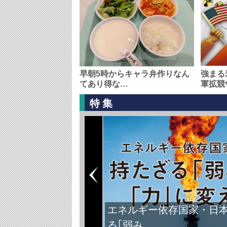
早朝5時からキャラ弁作りなん
強まる
てあり得な…
軍拡競
特集
エネルギー依存国家・日
る｢弱み…