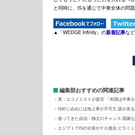
と同時に、ISを通じて中東全体の問
▲「WEDGE Infinity」の
新着記事
など
編集部おすすめの関連記事
英・エコノミストが提言 「米国は中東
IS封じ込めには地上軍が不可欠 誰が送
巡ってきた自治・独立のチャンス 国家
エジプトでISの分派がテロ激化 ピラミ