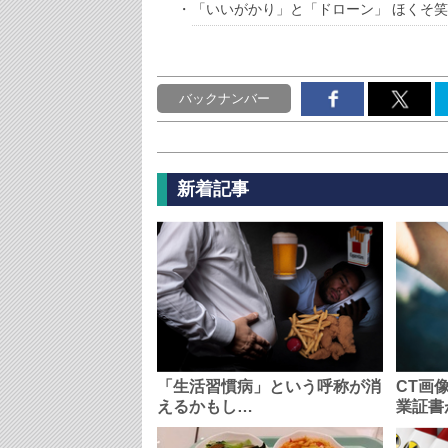
「いいがかり」と「ドローン」 ほくそ
バックナンバー
新着記事
「生活習慣病」という呼称が消
CT画
えるかもし…
業証書