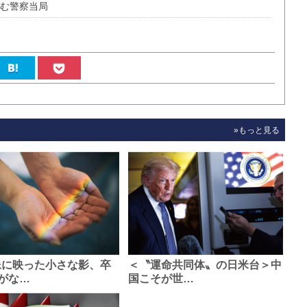
笑む警察当局
»もっと見る
像に映った小さな影、卒
＜〝運命共同体〟の日米台＞中
がな…
国こそが世…