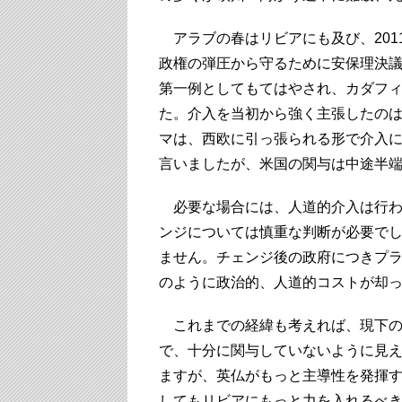
アラブの春はリビアにも及び、201
政権の弾圧から守るために安保理決
第一例としてもてはやされ、カダフ
た。介入を当初から強く主張したの
マは、西欧に引っ張られる形で介入
言いましたが、米国の関与は中途半
必要な場合には、人道的介入は行わ
ンジについては慎重な判断が必要で
ません。チェンジ後の政府につきプ
のように政治的、人道的コストが却
これまでの経緯も考えれば、現下の
で、十分に関与していないように見
ますが、英仏がもっと主導性を発揮す
してもリビアにもっと力を入れるべ