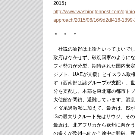
2015）
http://www.washingtonpost.com/opinio
approach/2015/06/16/9d2df416-1399-
＊ ＊ ＊
社説の論旨は正論といってよいでし
政府は存在せず、破綻国家のようにな
フィ勢力が分裂、期待された国内安
ジプト、UAEが支援）とイスラム政
す（西南部は諸グループが支配）。
分を支配し、本部を東北部の都市ト
大使館が閉鎖、避難しています。混
イダ系過激派に加えて、最近は、IS
ISの最大リクルート先はサウジ、そ
最近は、北アフリカから欧州に向か
の多くが欧州へ向かう途中に難破、