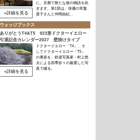
に、京都で新たな旅の物語を紡
ぎます。第1部は、俳優の常盤
»詳細を見る
貴子さんと仲間由紀…
ウェッジブックス
ありがとうT4&T5 923形ドクターイエロー
引退記念カレンダー2027 壁掛けタイプ
ドクターイエロー「T4」、そ
してドクターイエロー「T5」
の勇姿を、鉄道写真家・村上悠
太による四季折々の厳選した写
真で綴る。
»詳細を見る