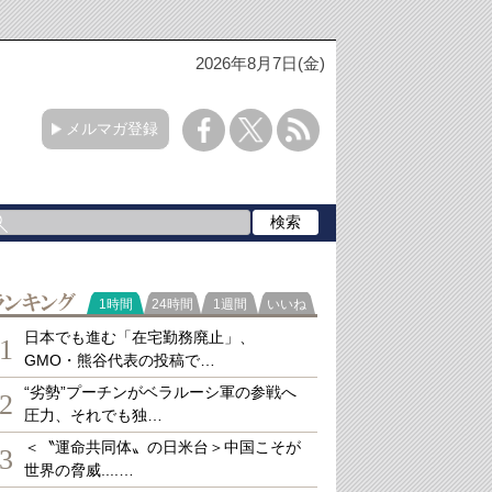
2026年8月7日(金)
メルマガ登録
ランキング
1時間
24時間
1週間
いいね
日本でも進む「在宅勤務廃止」、
1
GMO・熊谷代表の投稿で…
“劣勢”プーチンがベラルーシ軍の参戦へ
2
圧力、それでも独…
＜〝運命共同体〟の日米台＞中国こそが
3
世界の脅威....…