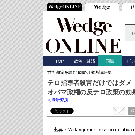
TOP
政治・経済
ビ
国際
世界潮流を読む 岡崎研究所論評集
テロ指導者殺害だけではダメ
オバマ政権の反テロ政策の効
岡崎研究所
印
出典：‘A dangerous mission in Libya r