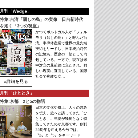
月刊「Wedge」
特集:台湾「麗しの島」の実像 日台新時代
を拓く「3つの視座」
かつてポルトガル人が「フォル
モサ（麗しの島）」と呼んだ台
湾。半導体産業で世界の最先端
技術をリードし、日本統治時代
の記憶も、歴史の一部として内
包している。一方で、現在は米
中対立の最前線に立たされ、難
しい現実に直面している。国際
社会で複雑な立…
»詳細を見る
月刊「ひととき」
特集:京都 2と5の物語
日本の文化や風土、人々の営み
を伝え、旅へと誘ってきた「ひ
ととき」。当誌が幾度となく特
集してきたのが京都です。創刊
25周年を迎える今号では、
〝2〟と〝5〟をキーワード