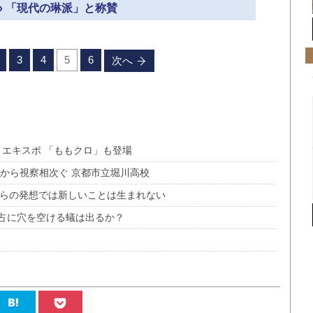
» 「現代の琳派」と称賛
3
4
5
6
次へ
メエキスポ 「ももクロ」も登場
から視察相次ぐ 京都市立堀川高校
ル」からの発想では新しいことは生まれない
eの独占に穴を空ける蟻は出るか？