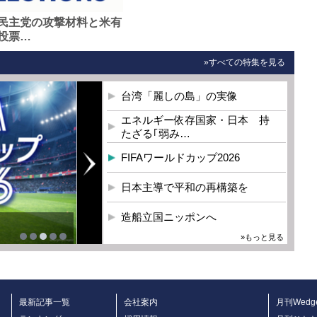
民主党の攻撃材料と米有
投票…
»すべての特集を見る
台湾「麗しの島」の実像
エネルギー依存国家・日本 持
たざる｢弱み…
FIFAワールドカップ2026
日本主導で平和の再構築を
造船立国ニッポンへ
»もっと見る
最新記事一覧
会社案内
月刊Wedg