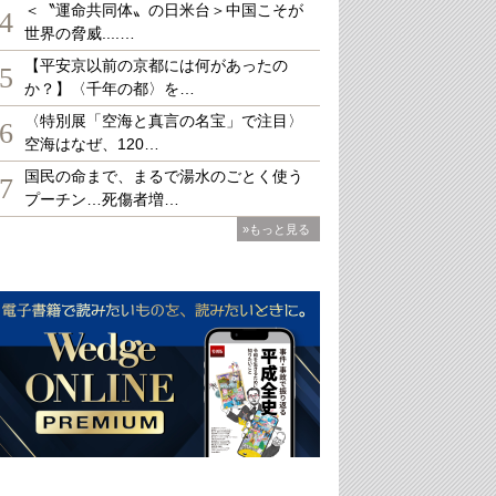
＜〝運命共同体〟の日米台＞中国こそが
4
世界の脅威....…
【平安京以前の京都には何があったの
5
か？】〈千年の都〉を…
〈特別展「空海と真言の名宝」で注目〉
6
空海はなぜ、120…
国民の命まで、まるで湯水のごとく使う
7
プーチン…死傷者増…
»もっと見る