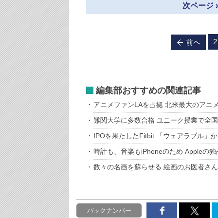
次ページ 
2
前へ
編集部おすすめの関連記事
アニメファンLAを占拠 北米最大のアニ
難関大学に多数合格 ユニーク授業で全国
IPOを果たしたFitbit 「ウェアラブ
時計も、音楽もiPhoneのため Appl
数々の名画を蘇らせる 絵画のお医者さん
バックナンバー