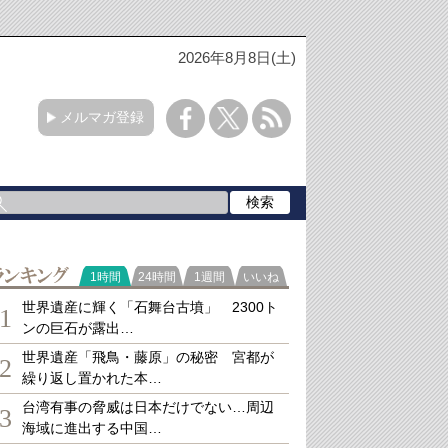
2026年8月8日(土)
メルマガ登録
ランキング
1時間
24時間
1週間
いいね
世界遺産に輝く「石舞台古墳」 2300ト
1
ンの巨石が露出…
世界遺産「飛鳥・藤原」の秘密 宮都が
2
繰り返し置かれた本…
台湾有事の脅威は日本だけでない…周辺
3
海域に進出する中国…