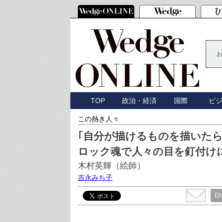
TOP
政治・経済
国際
ビ
この熱き人々
｢自分が描けるものを描いたら
ロック魂で人々の目を釘付け
木村英輝（絵師）
吉永みち子
印