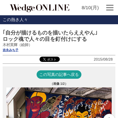
8/10(月)
この熱き人々
｢自分が描けるものを描いたらええやん｣
ロック魂で人々の目を釘付けにする
木村英輝（絵師）
吉永みち子
2015/08/28
この写真の記事へ戻る
（画像
1
/2）