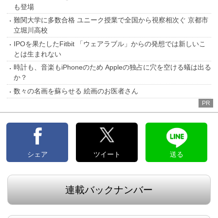
も登場
難関大学に多数合格 ユニーク授業で全国から視察相次ぐ 京都市
立堀川高校
IPOを果たしたFitbit 「ウェアラブル」からの発想では新しいこ
とは生まれない
時計も、音楽もiPhoneのため Appleの独占に穴を空ける蟻は出る
か？
数々の名画を蘇らせる 絵画のお医者さん
PR
シェア
ツイート
送る
連載バックナンバー