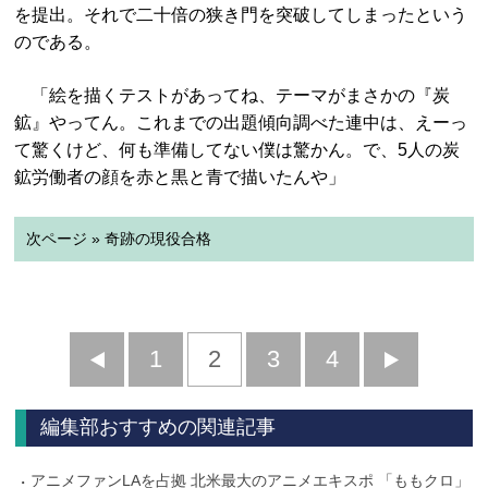
を提出。それで二十倍の狭き門を突破してしまったという
のである。
「絵を描くテストがあってね、テーマがまさかの『炭
鉱』やってん。これまでの出題傾向調べた連中は、えーっ
て驚くけど、何も準備してない僕は驚かん。で、5人の炭
鉱労働者の顔を赤と黒と青で描いたんや」
次ページ » 奇跡の現役合格
前
1
2
3
4
次
へ
へ
編集部おすすめの関連記事
アニメファンLAを占拠 北米最大のアニメエキスポ 「ももクロ」