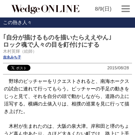
8/9(日)
この熱き人々
｢自分が描けるものを描いたらええやん｣
ロック魂で人々の目を釘付けにする
木村英輝（絵師）
吉永みち子
2015/08/28
野球のピッチャーをリクエストされると、南海ホークス
の試合に連れて行ってもらう。ピッチャーの手足の動きを
じっと見て、それを自分の頭で動かしながら、道路の上に
活写する。横綱の土俵入りは、相撲の巡業を見に行って描
き上げた。
木村が生まれたのは、大阪の泉大津。岸和田と堺のちょ
うど真ん中あたり。さほど大きくない町では、路上に上手