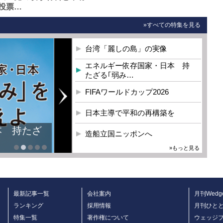
投票…
»すべての特集を見る
台湾「麗しの島」の実像
エネルギー依存国家・日本 持
たざる｢弱み…
FIFAワールドカップ2026
日本主導で平和の再構築を
本 持たざ
造船立国ニッポンへ
»もっと見る
最新記事一覧
会社案内
月刊Wedg
ランキング
採用情報
月刊ひと
特集一覧
著作権について
ウェッジ