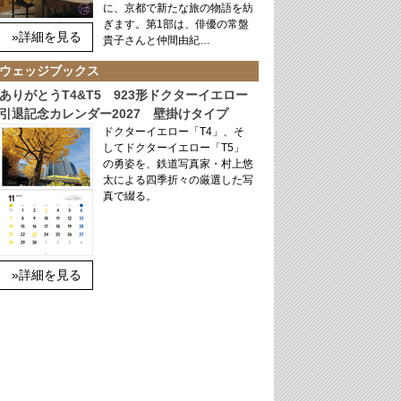
に、京都で新たな旅の物語を紡
ぎます。第1部は、俳優の常盤
»詳細を見る
貴子さんと仲間由紀…
ウェッジブックス
ありがとうT4&T5 923形ドクターイエロー
引退記念カレンダー2027 壁掛けタイプ
ドクターイエロー「T4」、そ
してドクターイエロー「T5」
の勇姿を、鉄道写真家・村上悠
太による四季折々の厳選した写
真で綴る。
»詳細を見る