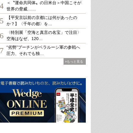
＜〝運命共同体〟の日米台＞中国こそが
4
世界の脅威....…
【平安京以前の京都には何があったの
5
か？】〈千年の都〉を…
〈特別展「空海と真言の名宝」で注目〉
6
空海はなぜ、120…
“劣勢”プーチンがベラルーシ軍の参戦へ
7
圧力、それでも独…
»もっと見る