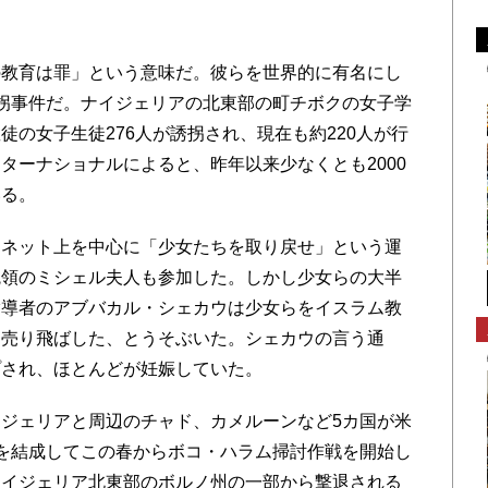
教育は罪」という意味だ。彼らを世界的に有名にし
拐事件だ。ナイジェリアの北東部の町チボクの女子学
の女子生徒276人が誘拐され、現在も約220人が行
ターナショナルによると、昨年以来少なくとも2000
いる。
ネット上を中心に「少女たちを取り戻せ」という運
統領のミシェル夫人も参加した。しかし少女らの大半
指導者のアブバカル・シェカウは少女らをイスラム教
は売り飛ばした、とうそぶいた。シェカウの言う通
プされ、ほとんどが妊娠していた。
ジェリアと周辺のチャド、カメルーンなど5カ国が米
を結成してこの春からボコ・ハラム掃討作戦を開始し
ナイジェリア北東部のボルノ州の一部から撃退される