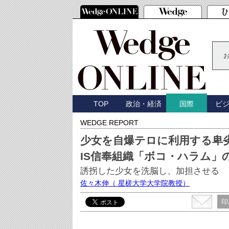
TOP
政治・経済
ビ
国際
WEDGE REPORT
少女を自爆テロに利用する卑
IS信奉組織「ボコ・ハラム」
誘拐した少女を洗脳し、加担させる
佐々木伸
（ 星槎大学大学院教授）
印