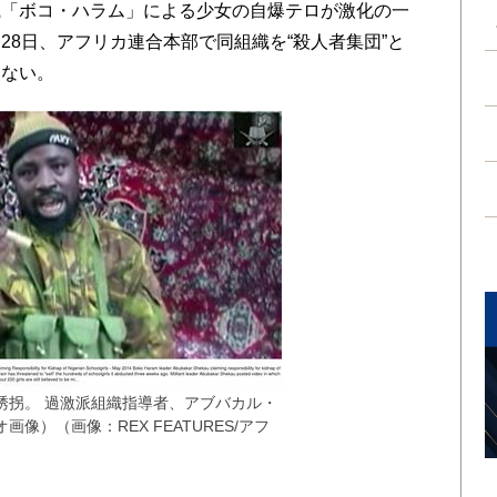
「ボコ・ハラム」による少女の自爆テロが激化の一
28日、アフリカ連合本部で同組織を“殺人者集団”と
はない。
誘拐。 過激派組織指導者、アブバカル・
像）（画像：REX FEATURES/アフ