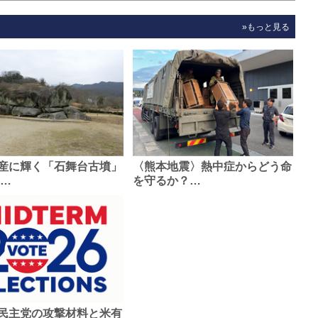
»もっと見る
産に輝く「石舞台古墳」
〈熊本地震〉熱中症からどう命
0…
を守るか？…
民主党の攻撃材料と米有