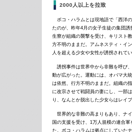
2000人以上を拉致
ボコ・ハラムとは現地語で「西洋の
たのが、昨年4月の女子生徒の集団誘
生寮が組織の襲撃を受け、キリスト教徒
方不明のままだ。アムネスティ・イン
人を超える少女や女性が誘拐されて
誘拐事件は世界中から非難を呼び、
動が広がった。運動には、オバマ大
は依然、行方不明のままだ。組織の
に改宗させて戦闘員の妻にし、一部
り、なんとか脱出した少女らはレイ
世界的な非難の高まりもあり、ナイ
国の支援を受け、1万人規模の連合軍
た。ボコ・ハラムは拠点にしていた