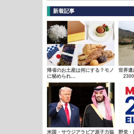
新着記事
帰省のお土産は何にする？モノ
世界遺
に秘められ…
230
米国・サウジアラビア原子力協
野党・