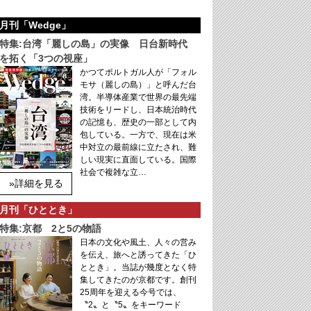
月刊「Wedge」
特集:台湾「麗しの島」の実像 日台新時代
を拓く「3つの視座」
かつてポルトガル人が「フォル
モサ（麗しの島）」と呼んだ台
湾。半導体産業で世界の最先端
技術をリードし、日本統治時代
の記憶も、歴史の一部として内
包している。一方で、現在は米
中対立の最前線に立たされ、難
しい現実に直面している。国際
社会で複雑な立…
»詳細を見る
月刊「ひととき」
特集:京都 2と5の物語
日本の文化や風土、人々の営み
を伝え、旅へと誘ってきた「ひ
ととき」。当誌が幾度となく特
集してきたのが京都です。創刊
25周年を迎える今号では、
〝2〟と〝5〟をキーワード