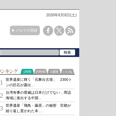
2026年8月8日(土)
メルマガ登録
ランキング
1時間
24時間
1週間
いいね
世界遺産に輝く「石舞台古墳」 2300ト
1
ンの巨石が露出…
台湾有事の脅威は日本だけでない…周辺
2
海域に進出する中国…
世界遺産「飛鳥・藤原」の秘密 宮都が
3
繰り返し置かれた本…