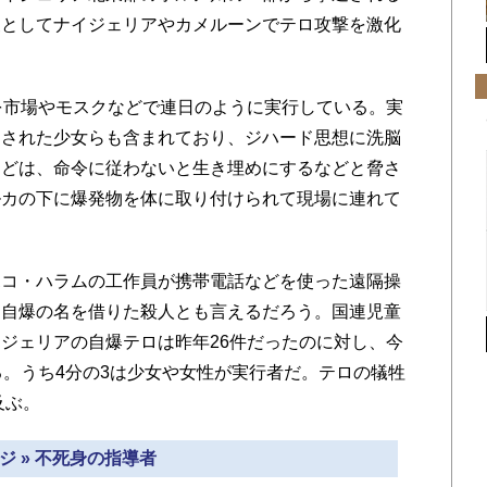
復としてナイジェリアやカメルーンでテロ攻撃を激化
を市場やモスクなどで連日のように実行している。実
拐された少女らも含まれており、ジハード思想に洗脳
んどは、命令に従わないと生き埋めにするなどと脅さ
ルカの下に爆発物を体に取り付けられて現場に連れて
コ・ハラムの工作員が携帯電話などを使った遠隔操
。自爆の名を借りた殺人とも言えるだろう。国連児童
ジェリアの自爆テロは昨年26件だったのに対し、今
る。うち4分の3は少女や女性が実行者だ。テロの犠牲
及ぶ。
ジ » 不死身の指導者