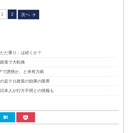
1
2
次へ
「ただ乗り」は続くか？
Ｓ政策で大転換
アで誘拐か、と米有力紙
権の反テロ政策の効果の限界
で日本人が行方不明との情報も