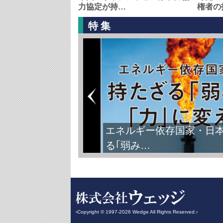
力協定が持…
権者の
特集
エネルギー依存国家・日
る｢弱み…
‹Copyright © 1997-2026 Wedge All Rights Reserved.›