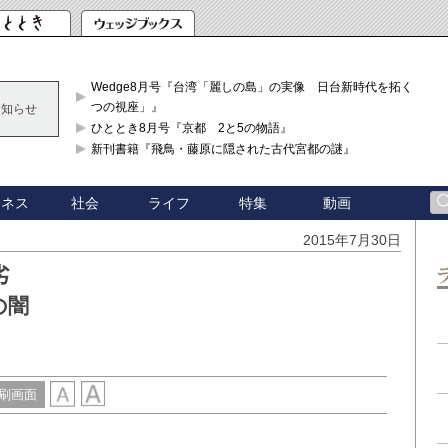
Wedge8月号『台湾「麗しの島」の実像 日台新時代を拓く「3
つの視座」』
お知らせ
ひととき8月号『京都 2と5の物語』
新刊書籍『飛鳥・藤原に隠された古代宮都の謎』
ジネス
社会
ライフ
特集
動画
2015年7月30日
劣
の闇
刷画面