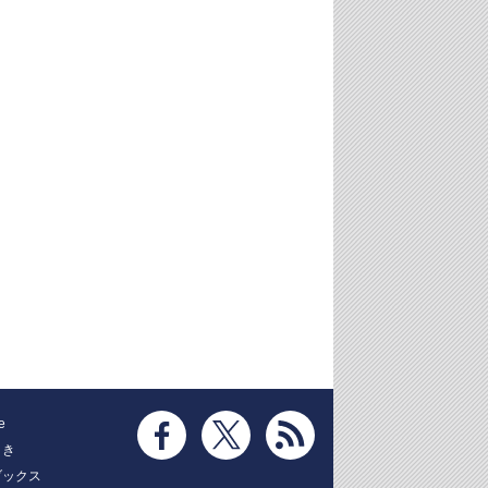
e
とき
ブックス