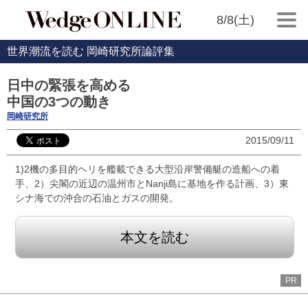
8/8(土)
世界潮流を読む 岡崎研究所論評集
日中の緊張を高める
中国の3つの動き
岡崎研究所
2015/09/11
1)2機の多目的ヘリを艦載できる大型沿岸警備艇の造船への着
手、2）尖閣の近辺の温州市とNanji島に基地を作る計画、3）東
シナ海での沖合の石油とガスの開発。
本文を読む
PR