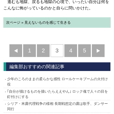
進むも地獄、戻るも地獄の心境で、いったい自分は何を
こんなに怖がっているのかと自らに問いかけた。
次ページ » 見えないものを感じて生きる
前
1
2
3
4
5
へ
へ
編集部おすすめの関連記事
少年のころのままの柔らかな感性 ロールケーキブームの火付け
役
｢自分が描けるものを描いたらええやん｣ ロック魂で人々の目を
釘付けにする
シリア・米露代理戦争の様相 長期戦想定の露は歌手、ダンサー
同行