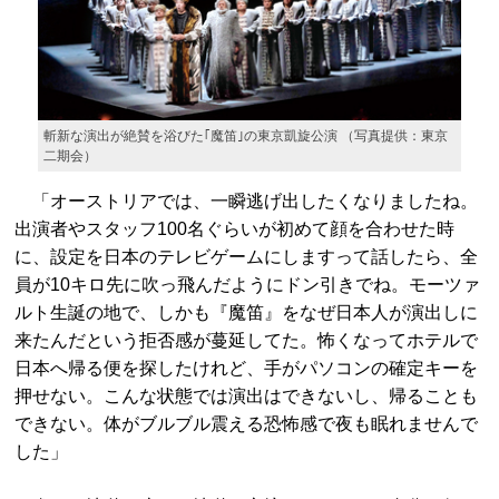
斬新な演出が絶賛を浴びた｢魔笛｣の東京凱旋公演 （写真提供：東京
二期会）
「オーストリアでは、一瞬逃げ出したくなりましたね。
出演者やスタッフ100名ぐらいが初めて顔を合わせた時
に、設定を日本のテレビゲームにしますって話したら、全
員が10キロ先に吹っ飛んだようにドン引きでね。モーツァ
ルト生誕の地で、しかも『魔笛』をなぜ日本人が演出しに
来たんだという拒否感が蔓延してた。怖くなってホテルで
日本へ帰る便を探したけれど、手がパソコンの確定キーを
押せない。こんな状態では演出はできないし、帰ることも
できない。体がブルブル震える恐怖感で夜も眠れませんで
した」