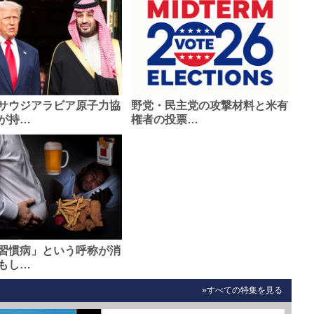
サウジアラビア原子力協
野党・民主党の攻撃材料と米有
が持…
権者の投票…
習慣病」という呼称が消
もし…
»すべての特集を見る