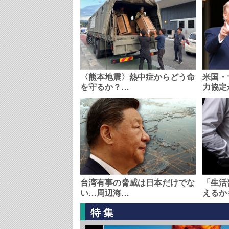
〈熊本地震〉熱中症からどう命
米国・
を守るか？…
力協定
台湾有事の脅威は日本だけでな
「生活
い…周辺海…
えるか
特集