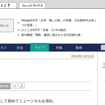
Wedge8月号『台湾「麗しの島」の実像 日台新時代を拓く「3
つの視座」』
お知らせ
ひととき8月号『京都 2と5の物語』
新刊書籍『飛鳥・藤原に隠された古代宮都の謎』
ジネス
社会
特集
動画
ライフ
2016年1月31日
刷画面
として初めてミュージカルを演出。