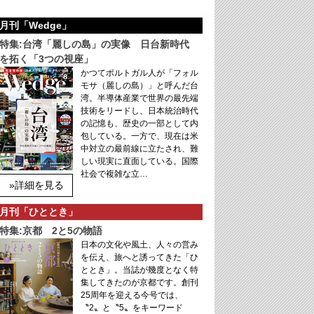
月刊「Wedge」
特集:台湾「麗しの島」の実像 日台新時代
を拓く「3つの視座」
かつてポルトガル人が「フォル
モサ（麗しの島）」と呼んだ台
湾。半導体産業で世界の最先端
技術をリードし、日本統治時代
の記憶も、歴史の一部として内
包している。一方で、現在は米
中対立の最前線に立たされ、難
しい現実に直面している。国際
社会で複雑な立…
»詳細を見る
月刊「ひととき」
特集:京都 2と5の物語
日本の文化や風土、人々の営み
を伝え、旅へと誘ってきた「ひ
ととき」。当誌が幾度となく特
集してきたのが京都です。創刊
25周年を迎える今号では、
〝2〟と〝5〟をキーワード