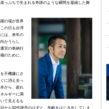
、崖っぷちで生まれる奇跡のような瞬間を凝縮した舞
躍の場が世界
、この日も台湾
後には、来年の
に向かうらし
年遷宮の奉納行
準備のために、
を不機嫌にさ
すぐに消え去っ
宮本から、疲れ
エネルギーに満
輝いて見えるも
日から50代後半のはずと、年齢をはじき出してしま