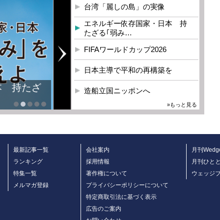
台湾「麗しの島」の実像
エネルギー依存国家・日本 持
たざる｢弱み…
FIFAワールドカップ2026
日本主導で平和の再構築を
本 持たざ
造船立国ニッポンへ
»もっと見る
最新記事一覧
会社案内
月刊Wedg
ランキング
採用情報
月刊ひと
特集一覧
著作権について
ウェッジ
メルマガ登録
プライバシーポリシーについて
特定商取引法に基づく表示
広告のご案内