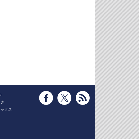
e
とき
ブックス