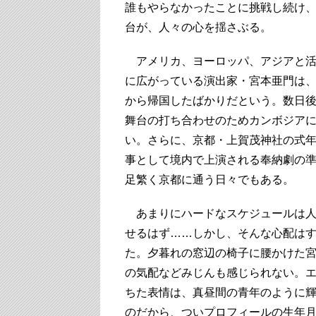
誰もやらなかったことに挑戦し続け
台が、人々の心を揺さぶる。
アメリカ、ヨーロッパ、アジアと活
に広がっている演出家・宮本亜門は
から帰国したばかりだという。数日
舞台の打ち合わせのためカンボジア
い。さらに、京都・上賀茂神社の式
事として境内で上演される奉納劇の
足繁く京都に通う日々でもある。
あまりにハードなスケジュールは人
せるはず……しかし、そんな心配は
た。夕暮れの窓辺の椅子に腰かけた
の気配などみじんも感じられない。
ちた表情は、真昼間の青年のように
のだから、ついプロフィールの生年月