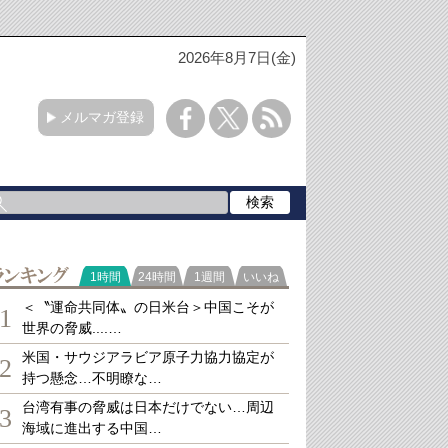
2026年8月7日(金)
メルマガ登録
ランキング
1時間
24時間
1週間
いいね
＜〝運命共同体〟の日米台＞中国こそが
1
世界の脅威....…
米国・サウジアラビア原子力協力協定が
2
持つ懸念…不明瞭な…
台湾有事の脅威は日本だけでない…周辺
3
海域に進出する中国…