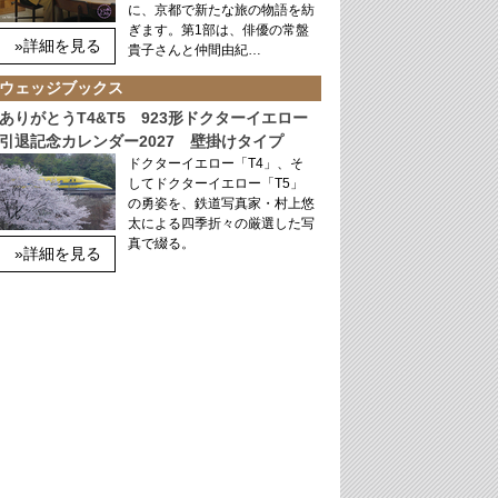
に、京都で新たな旅の物語を紡
ぎます。第1部は、俳優の常盤
»詳細を見る
貴子さんと仲間由紀…
ウェッジブックス
ありがとうT4&T5 923形ドクターイエロー
引退記念カレンダー2027 壁掛けタイプ
ドクターイエロー「T4」、そ
してドクターイエロー「T5」
の勇姿を、鉄道写真家・村上悠
太による四季折々の厳選した写
真で綴る。
»詳細を見る