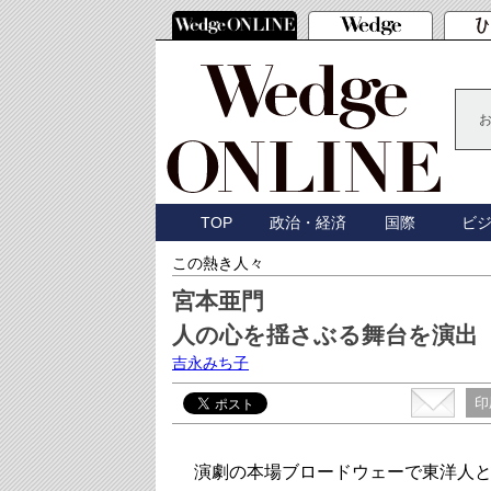
TOP
政治・経済
国際
ビ
この熱き人々
宮本亜門
人の心を揺さぶる舞台を演出
吉永みち子
印
演劇の本場ブロードウェーで東洋人