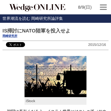
8/9(日)
世界潮流を読む 岡崎研究所論評集
IS掃討にNATO陸軍を投入せよ
岡崎研究所
2015/12/16
iStock