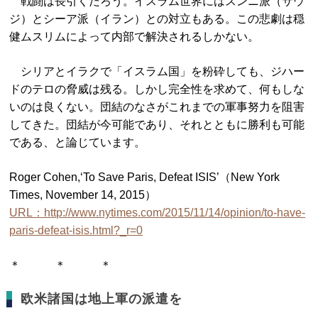
戦闘は長引くだろう。イスラム世界にはスンニ派（サウ
ジ）とシーア派（イラン）との対立もある。この悲劇は穏
健ムスリムによって内部で解決されるしかない。
シリアとイラクで「イスラム国」を粉砕しても、ジハー
ドのテロの脅威は残る。しかし完全性を求めて、何もしな
いのは良くない。団結のなさがこれまでの軍事努力を阻害
してきた。団結が今可能であり、それとともに勝利も可能
である、と論じています。
Roger Cohen,‘To Save Paris, Defeat ISIS’（New York
Times, November 14, 2015）
URL：http://www.nytimes.com/2015/11/14/opinion/to-have-
paris-defeat-isis.html?_r=0
＊ ＊ ＊
欧米諸国は地上軍の派遣を