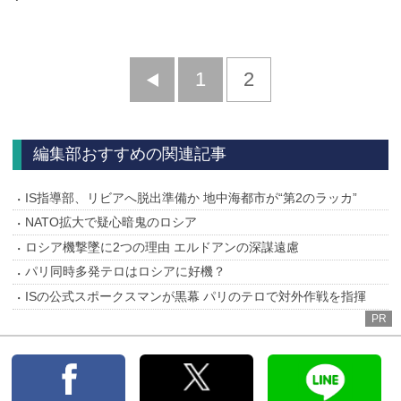
前
1
2
へ
編集部おすすめの関連記事
IS指導部、リビアへ脱出準備か 地中海都市が“第2のラッカ”
NATO拡大で疑心暗鬼のロシア
ロシア機撃墜に2つの理由 エルドアンの深謀遠慮
パリ同時多発テロはロシアに好機？
ISの公式スポークスマンが黒幕 パリのテロで対外作戦を指揮
PR