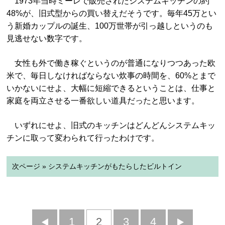
1973年当時ミーレで販売されたシステムキッチンの約
48%が、旧式型からの買い替えだそうです。毎年45万とい
う新婚カップルの誕生、100万世帯が引っ越しというのも
見逃せない数字です。
女性も外で働き稼ぐというのが普通になりつつあった欧
米で、毎日しなければならない炊事の時間を、60%とまで
いかないにせよ、大幅に短縮できるということは、仕事と
家庭を両立させる一番欲しい道具だったと思います。
いずれにせよ、旧式のキッチンはどんどんシステムキッ
チンに取って変わられて行ったわけです。
次ページ » システムキッチンがもたらしたビルトイン
前
1
2
3
4
次