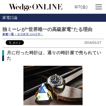
8/7(金)
家電口論
独ミーレが“世界唯一の高級家電”たる理由
多賀一晃
（ 生活家電.com主宰）
2016/01/27
月に行った時計は、通りの時計屋で売られてい
た