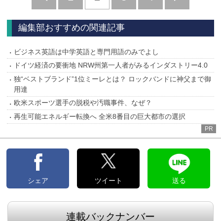
へ
へ
編集部おすすめの関連記事
ビジネス英語は中学英語と専門用語のみでよし
ドイツ経済の要衝地 NRW州第一人者がみるインダストリー4.0
独“ベストブランド”1位ミーレとは？ ロックバンドに神父まで御
用達
欧米スポーツ選手の脱税や汚職事件、なぜ？
再生可能エネルギー転換へ 全米8番目の巨大都市の選択
PR
シェア
ツイート
送る
連載バックナンバー