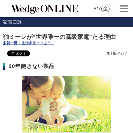
8/7(金)
家電口論
独ミーレが“世界唯一の高級家電”たる理由
多賀一晃
（ 生活家電.com主宰）
2016/01/27
20年飽きない製品