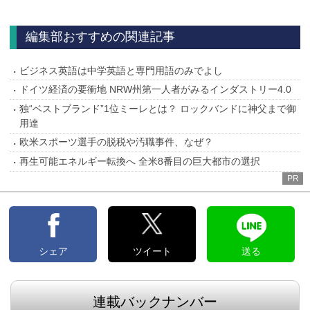
へ
編集部おすすめの関連記事
ビジネス英語は中学英語と専門用語のみでよし
ドイツ経済の要衝地 NRW州第一人者がみるインダストリー4.0
独“ベストブランド”1位ミーレとは？ ロックバンドに神父まで御
用達
欧米スポーツ選手の脱税や汚職事件、なぜ？
再生可能エネルギー転換へ 全米8番目の巨大都市の選択
PR
シェア
ツイート
送る
連載バックナンバー