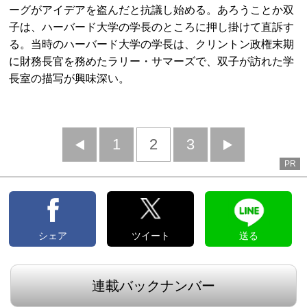
ーグがアイデアを盗んだと抗議し始める。あろうことか双
子は、ハーバード大学の学長のところに押し掛けて直訴す
る。当時のハーバード大学の学長は、クリントン政権末期
に財務長官を務めたラリー・サマーズで、双子が訪れた学
長室の描写が興味深い。
前
1
2
3
次
PR
へ
へ
シェア
ツイート
送る
連載バックナンバー