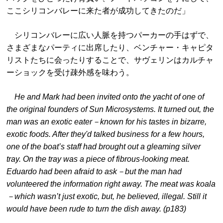
ここシリコンバレーに来た者が成功してきたのだ」
シリコンバレーに広い人脈を持つパーカーの手はずで、
さまざまなパーティに出席したり、ベンチャー・キャピタ
リストたちに会ったりすることで、サヴェリンはカルチャ
ーショックを受け疎外感を味わう。
He and Mark had been invited onto the yacht of one of
the original founders of Sun Microsystems. It turned out, the
man was an exotic eater－known for his tastes in bizarre,
exotic foods. After they'd talked business for a few hours,
one of the boat’s staff had brought out a gleaming silver
tray. On the tray was a piece of fibrous-looking meat.
Eduardo had been afraid to ask－but the man had
volunteered the information right away. The meat was koala
－which wasn’t just exotic, but, he believed, illegal. Still it
would have been rude to turn the dish away. (p183)