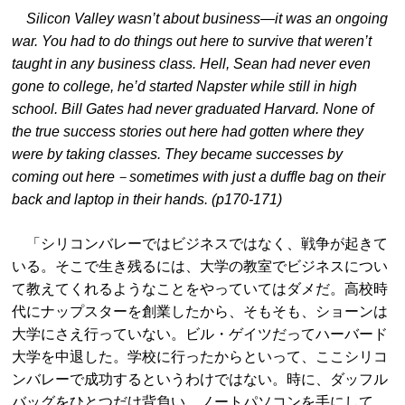
Silicon Valley wasn’t about business―it was an ongoing
war. You had to do things out here to survive that weren’t
taught in any business class. Hell, Sean had never even
gone to college, he’d started Napster while still in high
school. Bill Gates had never graduated Harvard. None of
the true success stories out here had gotten where they
were by taking classes. They became successes by
coming out here－sometimes with just a duffle bag on their
back and laptop in their hands. (p170-171)
「シリコンバレーではビジネスではなく、戦争が起きて
いる。そこで生き残るには、大学の教室でビジネスについ
て教えてくれるようなことをやっていてはダメだ。高校時
代にナップスターを創業したから、そもそも、ショーンは
大学にさえ行っていない。ビル・ゲイツだってハーバード
大学を中退した。学校に行ったからといって、ここシリコ
ンバレーで成功するというわけではない。時に、ダッフル
バッグをひとつだけ背負い、ノートパソコンを手にして、