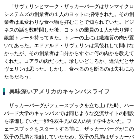
「サヴェリンとマーク・ザッカーバーグはサンマイクロ
システムズの創業者の１人のヨットに招待された。その創
業者は風変わりな食べ物を好むことで知られていた。ビジ
ネスの話を数時間した後、ヨットの乗員の１人が光り輝く
銀製トレーを持ってきた。トレーの上には繊維質の肉が置
いてあった。エドアルド・サヴェリンは気後れして聞けな
かったが、その創業者は自分からすぐに何の肉かを教えて
くれた。コアラの肉だった。珍しいどころか、違法だとサ
ヴェリンは思った。しかし、食べるのを断るのは失礼にあ
たるだろう」
興味深いアメリカのキャンパスライフ
ザッカーバーグがフェースブックを立ち上げた時、ハー
バード大学のキャンパスでは同じような交流サイトの開設
を準備していた一卵性双生児の2人の男子学生がいた。フ
ェースブックをスタートする前に、ザッカーバーグがこの
双子の兄弟と接触していたため、双子の兄弟はザッカーバ