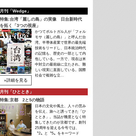
月刊「Wedge」
特集:台湾「麗しの島」の実像 日台新時代
を拓く「3つの視座」
かつてポルトガル人が「フォル
モサ（麗しの島）」と呼んだ台
湾。半導体産業で世界の最先端
技術をリードし、日本統治時代
の記憶も、歴史の一部として内
包している。一方で、現在は米
中対立の最前線に立たされ、難
しい現実に直面している。国際
社会で複雑な立…
»詳細を見る
月刊「ひととき」
特集:京都 2と5の物語
日本の文化や風土、人々の営み
を伝え、旅へと誘ってきた「ひ
ととき」。当誌が幾度となく特
集してきたのが京都です。創刊
25周年を迎える今号では、
〝2〟と〝5〟をキーワード