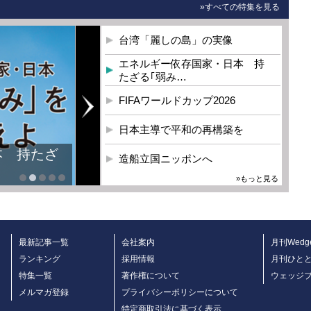
»すべての特集を見る
台湾「麗しの島」の実像
エネルギー依存国家・日本 持
たざる｢弱み…
FIFAワールドカップ2026
日本主導で平和の再構築を
本 持たざ
造船立国ニッポンへ
»もっと見る
最新記事一覧
会社案内
月刊Wedg
ランキング
採用情報
月刊ひと
特集一覧
著作権について
ウェッジ
メルマガ登録
プライバシーポリシーについて
特定商取引法に基づく表示