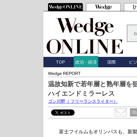
TOP
国際
ビ
政治・経済
Wedge REPORT
温故知新で若年層と熟年層を
ハイエンドミラーレス
ゴン川野
（ フリーランスライター）
印
富士フイルムもオリンパスも、新製品と