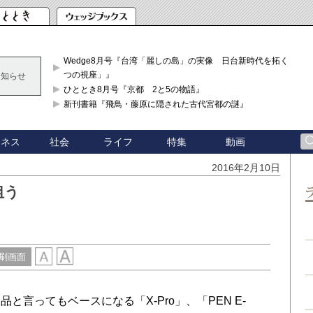
Wedge8月号『台湾「麗しの島」の実像 日台新時代を拓く「3
つの視座」』
お知らせ
ひととき8月号『京都 2と5の物語』
新刊書籍『飛鳥・藤原に隠された古代宮都の謎』
ジネス
社会
ライフ
特集
動画
2016年2月10日
狙う
刷画面
言ってもベースになる「X-Pro」、「PEN E-