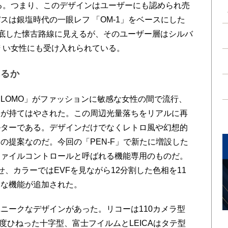
る。つまり、このデザインはユーザーにも認められ売
スは銀塩時代の一眼レフ 「OM-1」をベースにした
徹底した懐古路線に見えるが、そのユーザー層はシルバ
若 い女性にも受け入れられている。
れるか
LOMO」がファッションに敏感な女性の間で流行、
りが持てはやされた。この周辺光量落ちをリアルに再
ルターである。デザインだけでなくレトロ風や幻想的
の提案なのだ。今回の「PEN-F」で新たに増設した
ファイルコントロールと呼ばれる機能専用のものだ。
、カラーではEVFを見ながら12分割した色相を11
クな機能が追加された。
ークなデザインがあった。リコーは110カメラ型
0度ひねった十字型、富士フイルムとLEICAはタテ型