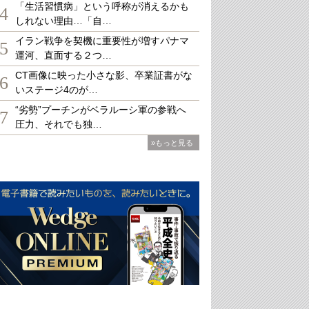
「生活習慣病」という呼称が消えるかも
4
しれない理由…「自…
イラン戦争を契機に重要性が増すパナマ
5
運河、直面する２つ…
CT画像に映った小さな影、卒業証書がな
6
いステージ4のが…
“劣勢”プーチンがベラルーシ軍の参戦へ
7
圧力、それでも独…
»もっと見る