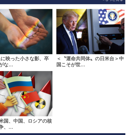
像に映った小さな影、卒
＜〝運命共同体〟の日米台＞中
がな…
国こそが世…
米国、中国、ロシアの核
争、…