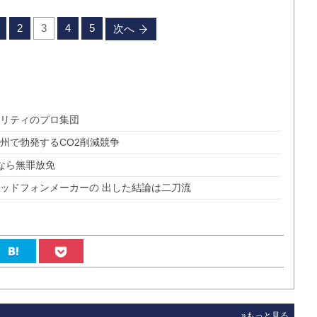
2
3
4
5
次へ
ュリティのプロ集団
欧州で勃発するCO2削減競争
なら無罪放免
ヘッドフォンメーカーの 出した結論は二刀流
»もっと見る