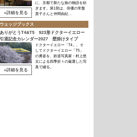
に、京都で新たな旅の物語を紡
ぎます。第1部は、俳優の常盤
»詳細を見る
貴子さんと仲間由紀…
ウェッジブックス
ありがとうT4&T5 923形ドクターイエロー
引退記念カレンダー2027 壁掛けタイプ
ドクターイエロー「T4」、そ
してドクターイエロー「T5」
の勇姿を、鉄道写真家・村上悠
太による四季折々の厳選した写
真で綴る。
»詳細を見る