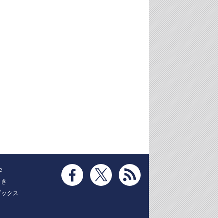
e
とき
ブックス