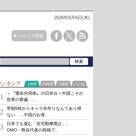
2026年8月6日(木)
メルマガ登録
ランキング
1時間
24時間
1週間
いいね
＜〝運命共同体〟の日米台＞中国こそが
1
世界の脅威....…
早朝5時からキャラ弁作りなんてあり得
2
ない……中国のお母…
日本でも進む「在宅勤務廃止」、
3
GMO・熊谷代表の投稿で…