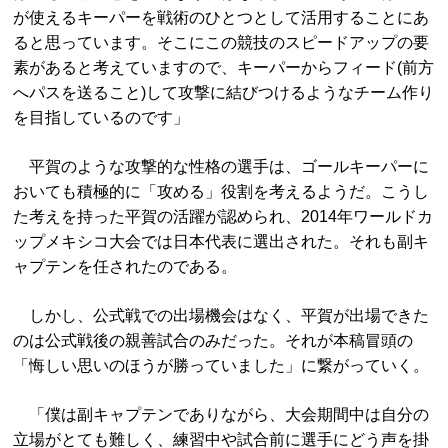
が使えるキーパーを戦術のひとつとして活用することにあ
ると思っています。そこにこの競技のスピードアップの要
素があると考えていますので、キーパーからフィード(前方
へパスを送ること)して攻撃に結びつけるようなチーム作り
を目指しているのです」
平賀のような攻撃的な性格の選手は、ゴールキーパーに
おいても積極的に「攻める」役割を考えるようだ。こうし
た考えを持った平賀の活躍が認められ、2014年ワールドカ
ップメキシコ大会では日本代表に選出された。それも副キ
ャプテンを任されたのである。
しかし、公式戦での出場機会はなく、平賀が出場できた
のは公式戦後の親善試合のみだった。それが本稿冒頭の
「悔しい思いのほうが勝っていました」に繋がっていく。
「僕は副キャプテンでありながら、大会期間中は自分の
立場がとても難しく、練習中や試合前に選手にどう声を掛