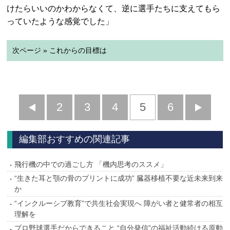
けたらいいのかわからなくて、逆に選手たちに支えてもら
っていたような感覚でした」
次ページ » これからの目標は
前
2
3
4
5
6
へ
へ
編集部おすすめの関連記事
飛行機の中での過ごし方 「機内思考のススメ」
“生きた耳と顎の骨のプリントに成功” 臓器移植不要な近未来到来
か
“インクルーシブ教育”で共生社会実現へ 障がい者と健常者の相互
理解を
プロ野球選手だからできること “自分発信”の福祉活動続ける原動