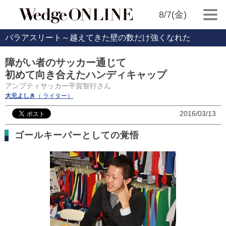
8/7(金)
パラアスリート～越えてきた壁の数だけ強くなれた
障がい者のサッカー通じて
初めて向き合えたハンディキャップ
アンプティサッカー平賀智行さん
大元よしき
（ ライター）
2016/03/13
ゴールキーパーとしての覚悟