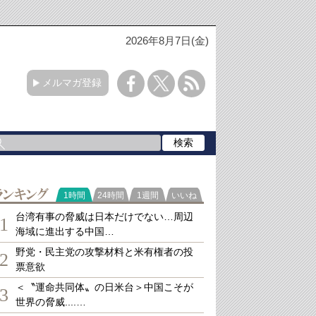
2026年8月7日(金)
メルマガ登録
ランキング
1時間
24時間
1週間
いいね
台湾有事の脅威は日本だけでない…周辺
1
海域に進出する中国…
野党・民主党の攻撃材料と米有権者の投
2
票意欲
＜〝運命共同体〟の日米台＞中国こそが
3
世界の脅威....…