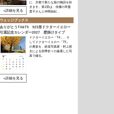
に、京都で新たな旅の物語を紡
ぎます。第1部は、俳優の常盤
»詳細を見る
貴子さんと仲間由紀…
ウェッジブックス
ありがとうT4&T5 923形ドクターイエロー
引退記念カレンダー2027 壁掛けタイプ
ドクターイエロー「T4」、そ
してドクターイエロー「T5」
の勇姿を、鉄道写真家・村上悠
太による四季折々の厳選した写
真で綴る。
»詳細を見る