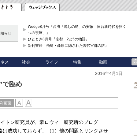
Wedge8月号『台湾「麗しの島」の実像 日台新時代を拓く「3
つの視座」』
お知らせ
ひととき8月号『京都 2と5の物語』
新刊書籍『飛鳥・藤原に隠された古代宮都の謎』
ジネス
社会
ライフ
特集
動画
2016年4月1日
”で臨め
刷画面
イトン研究員が、豪ロウィー研究所のブログ
シナ海戦略は成功しておらず、（1）他の問題とリンクさせ