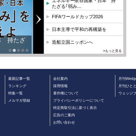
エネルギー依存国家・日本 持
たざる｢弱み…
FIFAワールドカップ2026
日本主導で平和の再構築を
造船立国ニッポンへ
»もっと見る
最新記事一覧
会社案内
月刊Wedg
ランキング
採用情報
月刊ひと
特集一覧
著作権について
ウェッジ
メルマガ登録
プライバシーポリシーについて
特定商取引法に基づく表示
広告のご案内
お問い合わせ