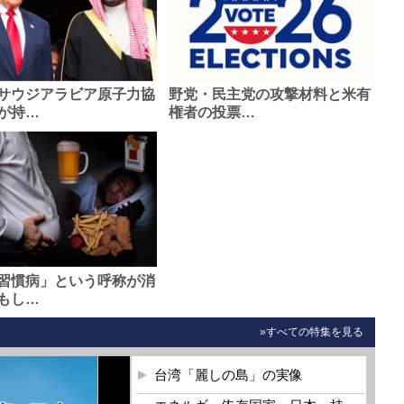
サウジアラビア原子力協
野党・民主党の攻撃材料と米有
が持…
権者の投票…
習慣病」という呼称が消
もし…
»すべての特集を見る
台湾「麗しの島」の実像