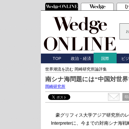
TOP
政治・経済
ビ
国際
世界潮流を読む 岡崎研究所論評集
南シナ海問題には“中国対世界
岡崎研究所
印
豪グリフィス大学アジア研究所のレ
Interpreterに、今までの対南