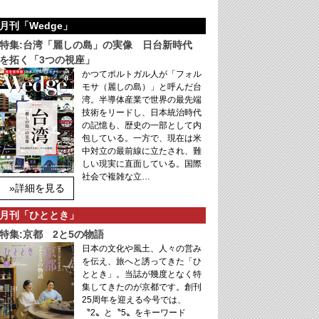
月刊「Wedge」
特集:台湾「麗しの島」の実像 日台新時代
を拓く「3つの視座」
かつてポルトガル人が「フォル
モサ（麗しの島）」と呼んだ台
湾。半導体産業で世界の最先端
技術をリードし、日本統治時代
の記憶も、歴史の一部として内
包している。一方で、現在は米
中対立の最前線に立たされ、難
しい現実に直面している。国際
社会で複雑な立…
»詳細を見る
月刊「ひととき」
特集:京都 2と5の物語
日本の文化や風土、人々の営み
を伝え、旅へと誘ってきた「ひ
ととき」。当誌が幾度となく特
集してきたのが京都です。創刊
25周年を迎える今号では、
〝2〟と〝5〟をキーワード