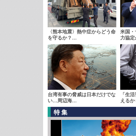
〈熊本地震〉熱中症からどう命
米国・
を守るか？…
力協定
台湾有事の脅威は日本だけでな
「生活
い…周辺海…
えるか
特集