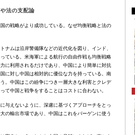
略や法の支配論
国の戦略がより成功している。なぜ均衡戦略と法の
トナムは沿岸警備隊などの近代化を図り、インド、
図っている。米海軍による航行の自由作戦も均衡戦略
の力に利用されるだけであり、中国により簡単に対抗
の国に対し中国は相対的に優位な力を持っている。南
かう。中国はこの紛争につき一層大きな利害とクレデ
巡って中国と戦争をすることはコストに合わない。
に与えないように、深慮に基づくアプローチをとっ
最大の輸出市場であり、中国はこれをバーゲンに使う