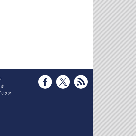
e
とき
ブックス