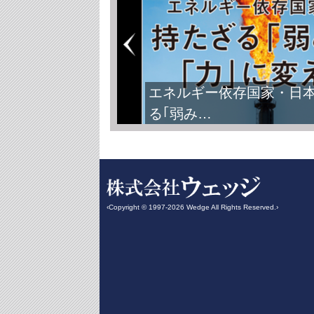
FIFAワールドカップ2026
‹Copyright © 1997-2026 Wedge All Rights Reserved.›