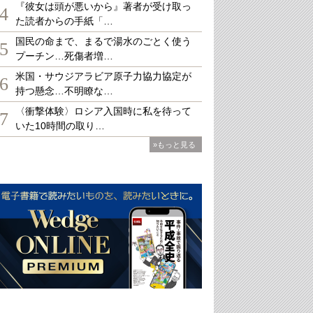
『彼女は頭が悪いから』著者が受け取っ
4
た読者からの手紙「…
国民の命まで、まるで湯水のごとく使う
5
プーチン…死傷者増…
米国・サウジアラビア原子力協力協定が
6
持つ懸念…不明瞭な…
〈衝撃体験〉ロシア入国時に私を待って
7
いた10時間の取り…
»もっと見る