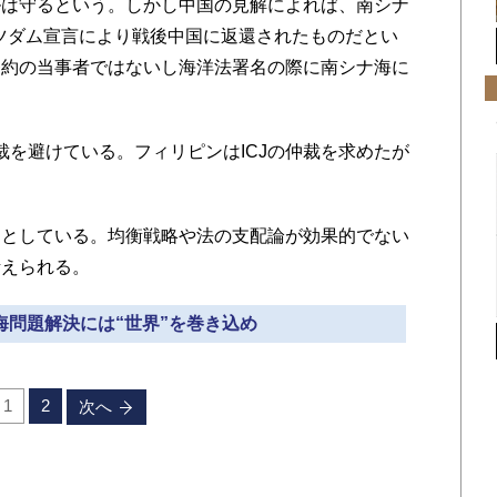
は守るという。しかし中国の見解によれば、南シナ
ポツダム宣言により戦後中国に返還されたものだとい
条約の当事者ではないし海洋法署名の際に南シナ海に
裁を避けている。フィリピンはICJの仲裁を求めたが
。
としている。均衡戦略や法の支配論が効果的でない
考えられる。
ナ海問題解決には“世界”を巻き込め
1
2
次へ