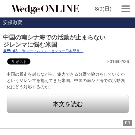
8/9(日)
安保激変
中国の南シナ海での活動が止まらない
ジレンマに悩む米国
辰巳由紀
（ 米スティムソン・センター日本部長）
2016/02/26
中国の暴走を封じながら、協力できる分野で協力をしていくか
というジレンマを抱えてきた米国。中国の南シナ海での活動強
化にどう対応するのか。
本文を読む
PR