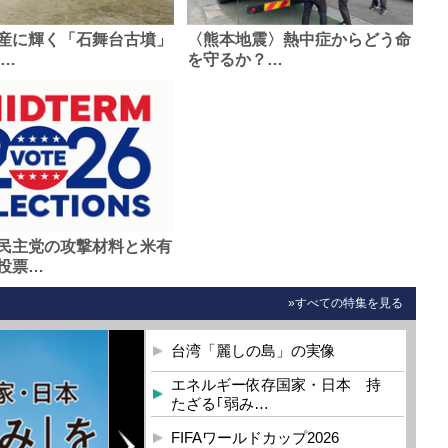
産に輝く「石舞台古墳」
〈熊本地震〉熱中症からどう命
0…
を守るか？…
民主党の攻撃材料と米有
投票…
»すべての特集を見る
台湾「麗しの島」の実像
エネルギー依存国家・日本 持
たざる｢弱み…
FIFAワールドカップ2026