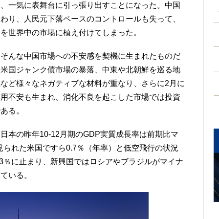
を、一気に表舞台に引っ張り出すことになった。中国
終わり、人民元下落ペースのコントロールも失って、
象を世界中の市場に植え付けてしまった。
そんな中国市場への不安感を契機に生まれたものだ
、米国ジャンク債市場の暴落、中東や北朝鮮を巡る地
など様々なネガティブな材料が重なり、さらに2月に
信用不安も生まれ、消化不良を起こした市場では投資
である。
本の昨年10-12月期のGDP実質成長率は前期比マ
見られた米国ですら0.7％（年率）と低空飛行の状況
.3％に止まり、新興国ではロシアやブラジルがマイナ
っている。