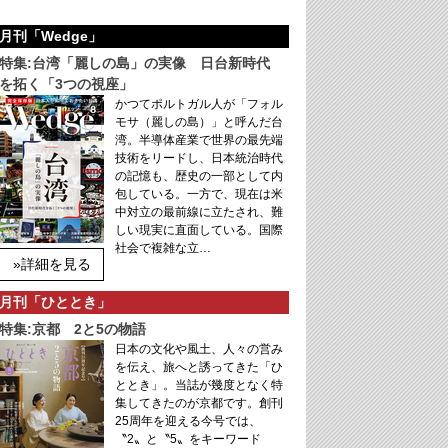
月刊「Wedge」
特集:台湾「麗しの島」の実像 日台新時代
を拓く「3つの視座」
かつてポルトガル人が「フォル
モサ（麗しの島）」と呼んだ台
湾。半導体産業で世界の最先端
技術をリードし、日本統治時代
の記憶も、歴史の一部として内
包している。一方で、現在は米
中対立の最前線に立たされ、難
しい現実に直面している。国際
社会で複雑な立…
»詳細を見る
月刊「ひととき」
特集:京都 2と5の物語
日本の文化や風土、人々の営み
を伝え、旅へと誘ってきた「ひ
ととき」。当誌が幾度となく特
集してきたのが京都です。創刊
25周年を迎える今号では、
〝2〟と〝5〟をキーワード