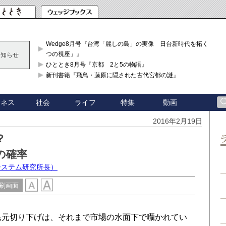
Wedge8月号『台湾「麗しの島」の実像 日台新時代を拓く「3
つの視座」』
お知らせ
ひととき8月号『京都 2と5の物語』
新刊書籍『飛鳥・藤原に隠された古代宮都の謎』
ジネス
社会
ライフ
特集
動画
2016年2月19日
？
の確率
システム研究所長）
刷画面
民元切り下げは、それまで市場の水面下で囁かれてい