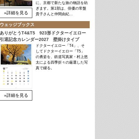
に、京都で新たな旅の物語を紡
ぎます。第1部は、俳優の常盤
»詳細を見る
貴子さんと仲間由紀…
ウェッジブックス
ありがとうT4&T5 923形ドクターイエロー
引退記念カレンダー2027 壁掛けタイプ
ドクターイエロー「T4」、そ
してドクターイエロー「T5」
の勇姿を、鉄道写真家・村上悠
太による四季折々の厳選した写
真で綴る。
»詳細を見る