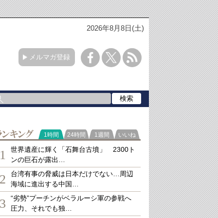
2026年8月8日(土)
メルマガ登録
ランキング
1時間
24時間
1週間
いいね
世界遺産に輝く「石舞台古墳」 2300ト
1
ンの巨石が露出…
台湾有事の脅威は日本だけでない…周辺
2
海域に進出する中国…
“劣勢”プーチンがベラルーシ軍の参戦へ
3
圧力、それでも独…