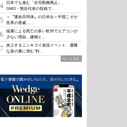
日本でも進む「在宅勤務廃止」、
4
GMO・熊谷代表の投稿で…
＜〝運命共同体〟の日米台＞中国こそが
5
世界の脅威....…
猛暑による死亡の多い欧州でエアコンが
6
少ない理由…建物と…
炎上するニシキゴイ放流イベント、優雅
7
な姿の裏に潜む“利…
»もっと見る