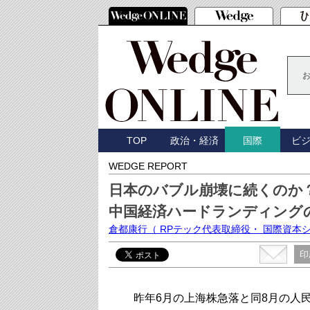
TOP
政治・経済
ビ
国際
WEDGE REPORT
日本のバブル崩壊に続くのか
中国経済ハードランディング
倉都康行
（ RPテック代表取締役・ 国際資本
印
昨年6月の上海株急落と同8月の人