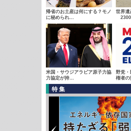
帰省のお土産は何にする？モノ
世界遺
に秘められ…
230
米国・サウジアラビア原子力協
野党・
力協定が持…
権者の
特集