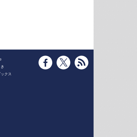
e
とき
ブックス