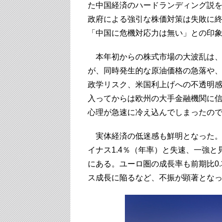
た中国経済のハードランディング説
政府による強引な株価対策は失敗に
「中国に危機対応力は無い」との印
本年初からの株式市場の大波乱は、
が、同時発生的な原油価格の急落や
政学リスク、米国利上げへの不透明感
入ってからは欧州の大手金融機関に
心理が急速に冷え込んでしまったの
実体経済の低迷感も鮮明となった。日
イナス1.4％（年率）と失速、一強と
にある。ユーロ圏の成長率も前期比0
ス成長に陥るなど、不振が顕著とな