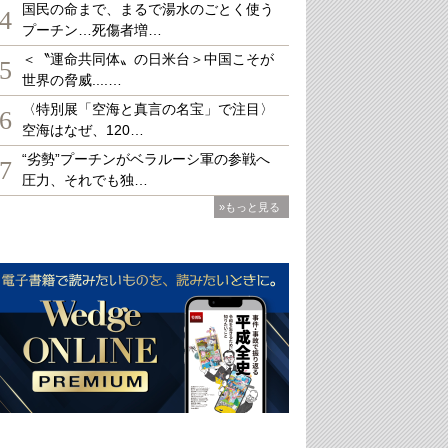
国民の命まで、まるで湯水のごとく使う
4
プーチン…死傷者増…
＜〝運命共同体〟の日米台＞中国こそが
5
世界の脅威....…
〈特別展「空海と真言の名宝」で注目〉
6
空海はなぜ、120…
“劣勢”プーチンがベラルーシ軍の参戦へ
7
圧力、それでも独…
»もっと見る