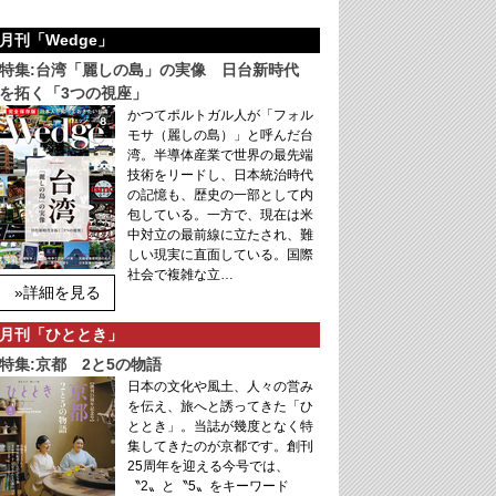
月刊「Wedge」
特集:台湾「麗しの島」の実像 日台新時代
を拓く「3つの視座」
かつてポルトガル人が「フォル
モサ（麗しの島）」と呼んだ台
湾。半導体産業で世界の最先端
技術をリードし、日本統治時代
の記憶も、歴史の一部として内
包している。一方で、現在は米
中対立の最前線に立たされ、難
しい現実に直面している。国際
社会で複雑な立…
»詳細を見る
月刊「ひととき」
特集:京都 2と5の物語
日本の文化や風土、人々の営み
を伝え、旅へと誘ってきた「ひ
ととき」。当誌が幾度となく特
集してきたのが京都です。創刊
25周年を迎える今号では、
〝2〟と〝5〟をキーワード