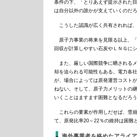
条件の下、「とりあえず提示された
は自分以外の誰かが支えていくのだ
こうした認識が広く共有されれば、
原子力事業の将来を見限る以上、「
回収が計算しやすい石炭やＬＮＧに
また、厳しい国際競争に晒されるメ
却を迫られる可能性もある。電力各
が、場合によっては原発運営コスト
ねない。そして、原子力メリットの
いくことはますます困難となるだろ
これらの要素が作用しだせば、雪崩
て、原発比率20～22％の維持は困難
海外事業者を絡めたアライ