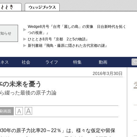
Wedge8月号『台湾「麗しの島」の実像 日台新時代を拓く「3
つの視座」』
お知らせ
ひととき8月号『京都 2と5の物語』
新刊書籍『飛鳥・藤原に隠された古代宮都の謎』
ジネス
社会
ライフ
特集
動画
2016年3月30日
本の未来を憂う
ら綴った最後の原子力論
刷画面
30年の原子力比率20～22％」は、様々な仮定や留保