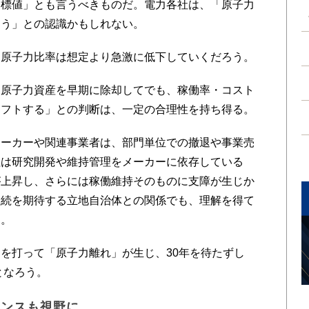
目標値」とも言うべきものだ。電力各社は、「原子力
ろう」との認識かもしれない。
原子力比率は想定より急激に低下していくだろう。
原子力資産を早期に除却してでも、稼働率・コスト
シフトする」との判断は、一定の合理性を持ち得る。
ーカーや関連事業者は、部門単位での撤退や事業売
社は研究開発や維持管理をメーカーに依存している
が上昇し、さらには稼働維持そのものに支障が生じか
継続を期待する立地自治体との関係でも、理解を得て
う。
を打って「原子力離れ」が生じ、30年を待たずし
となろう。
アンスも視野に