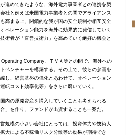
が進めてきたような、海外電力事業者との連携を契
力会社と例えば米国電力事業者との間でアライアンス
果も高まる上、閉鎖的な我が国の安全規制や相互安全
発オペレーション能力を海外に効果的に発信していく
手技術者が「直営技術力」を高めていく絶好の機会と
ear Operating Company、ＴＶＡ等との間で、海外への
ントベンチャーを構築する。その上で、彼らの参画を
再編し、経営基盤の強化とあわせて、オペレーション
、運転コスト効率化等）をさらに磨いていく。
国内の原発資産を購入していくことも考えられる
連合」を作り、ファンドが出資することも一案だ。
営規模の小さい会社にとっては、投資体力や技術人
オ拡大による不稼働リスク分散等の効果が期待でき