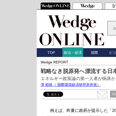
TOP
国際
ビ
政治・経済
Wedge REPORT
戦略なき脱原発へ漂流する日
エネルギー政策論の第一人者が病床か
澤 昭裕
（ 国際環境経済研究所所長）
印
例えば、昨夏に政府が提示した「20