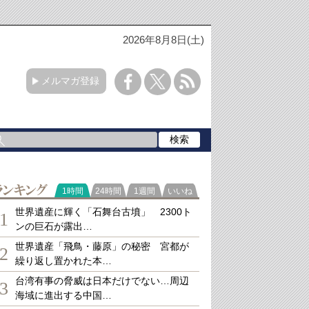
2026年8月8日(土)
メルマガ登録
ランキング
1時間
24時間
1週間
いいね
世界遺産に輝く「石舞台古墳」 2300ト
1
ンの巨石が露出…
世界遺産「飛鳥・藤原」の秘密 宮都が
2
繰り返し置かれた本…
台湾有事の脅威は日本だけでない…周辺
3
海域に進出する中国…