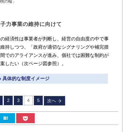
桃の輪」
原子力事業の維持に向けて
の経済性は事業者が判断し、経営の自由度の中で事
は維持しつつ、「政府が適切なシグナリングや補完措
者間でのアライアンスが進み、個社では困難な制約が
提案したい（次ページ図参照）。
» 具体的な制度イメージ
2
3
4
5
次へ