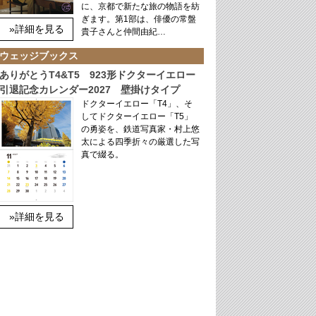
に、京都で新たな旅の物語を紡
ぎます。第1部は、俳優の常盤
»詳細を見る
貴子さんと仲間由紀…
ウェッジブックス
ありがとうT4&T5 923形ドクターイエロー
引退記念カレンダー2027 壁掛けタイプ
ドクターイエロー「T4」、そ
してドクターイエロー「T5」
の勇姿を、鉄道写真家・村上悠
太による四季折々の厳選した写
真で綴る。
»詳細を見る