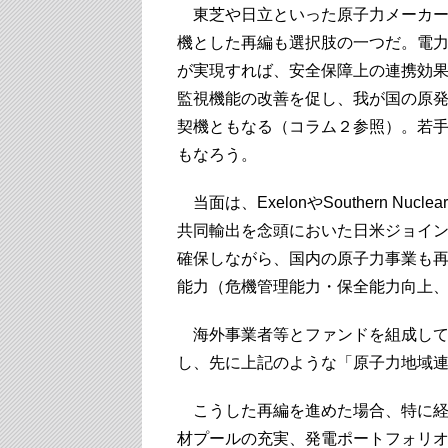
東芝や日立といった原子力メーカー
機とした再編も選択肢の一つだ。電
が実現すれば、安全保障上の連携効
監視機能の改善を促し、我が国の原
契機ともなる（コラム２参照）。若
もなろう。
当面は、ExelonやSouthern Nucl
共同輸出を念頭においた日米ジョイ
確保しながら、国内の原子力事業も
能力（危機管理能力・保全能力向上
海外事業者等とファンドを組成して
し、先に上記のような「原子力地域
こうした再編を進めた場合、特に経
材プールの充実、発電ポートフォリ