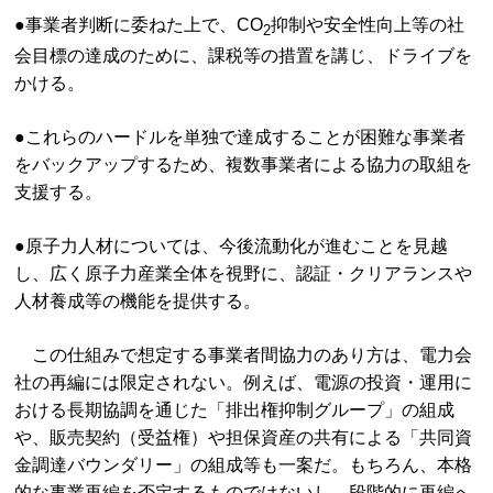
●事業者判断に委ねた上で、CO
抑制や安全性向上等の社
2
会目標の達成のために、課税等の措置を講じ、ドライブを
かける。
●これらのハードルを単独で達成することが困難な事業者
をバックアップするため、複数事業者による協力の取組を
支援する。
●原子力人材については、今後流動化が進むことを見越
し、広く原子力産業全体を視野に、認証・クリアランスや
人材養成等の機能を提供する。
この仕組みで想定する事業者間協力のあり方は、電力会
社の再編には限定されない。例えば、電源の投資・運用に
おける長期協調を通じた「排出権抑制グループ」の組成
や、販売契約（受益権）や担保資産の共有による「共同資
金調達バウンダリー」の組成等も一案だ。もちろん、本格
的な事業再編を否定するものではないし、段階的に再編へ