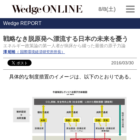
8/8(土)
Wedge REPORT
戦略なき脱原発へ漂流する日本の未来を憂う
エネルギー政策論の第一人者が病床から綴った最後の原子力論
澤 昭裕
（ 国際環境経済研究所所長）
2016/03/30
具体的な制度措置のイメージは、以下のとおりである。