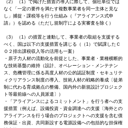
（2） （1）で掲げた措置の導入に際して、個社単位では
なく「一定の要件を満たす複数事業者を同一主体と見な
し」捕捉・課税等を行う仕組み（『アライアンス式申
請』）を認める（ただし規制庁による実審査を除く）
（3） （1）の措置と連動して、事業者の取組を支援する
べく、国は以下の支援措置を講じる（（1）で賦課したＣ
Ｏ２排出課税収入等の活用も一案）
・原子力人材の流動化を前提とした、事業者・業種横断的
な技術基盤の維持（設計、オペレーション・メンテナン
ス、危機管理に係る高度人材の公的認証制度・セキュリテ
ィクリアランス制度の導入、技術人材の戦略的養成〔徒弟
制に代わる育成拠点の整備、国内外の新規設計プロジェク
ト等最前線への人員派遣〕）
・「アライアンスによるコミットメント」を行う者への支
援措置（例えば、設備投資・資金調達への支援〔海外との
アライアンスを行う場合のプロジェクトへの支援を含む債
務保証・出資、共同新設する電源設備への包括的な担保権