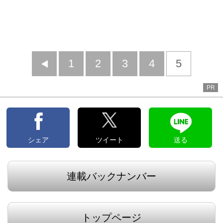
前
1
2
3
4
5
へ
PR
シェア
ツイート
送る
連載バックナンバー
トップページ