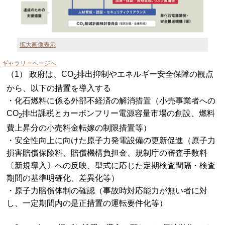
拡大画像表示
ギャラリーページへ
（1） 政府は、CO
排出抑制やエネルギー安全保障の観点
2
から、以下の措置を導入する
・化石燃料に係る外部不経済の解消措置（小売事業者への
CO
排出課税とカーボンフリー電源容量市場の創設、燃料
2
費上昇分の小売料金転嫁の制限措置等）
・安全性向上に向けた原子力発電設備の更新促進（原子力
損害賠償保険料、賠償機構負担金、規制庁の審査手数料
〔新規導入〕への反映、型式に応じた定期検査間隔・検査
期間の基準明確化、差異化等）
・原子力賠償体制の確認（事故時対応能力が無い者に対
し、一定期間内の是正措置の運転要件化等）