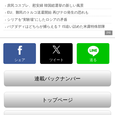
庶民コスプレ、慰安婦 韓国総選挙の新しい風景
EU、難民のトルコ送還開始 再びテロ発生の恐れも
シリアを“実験場”にしたロシアの矛盾
バグダディはどちらが捕らえる？ IS追い詰めた米露特殊部隊
PR
シェア
ツイート
送る
連載バックナンバー
トップページ