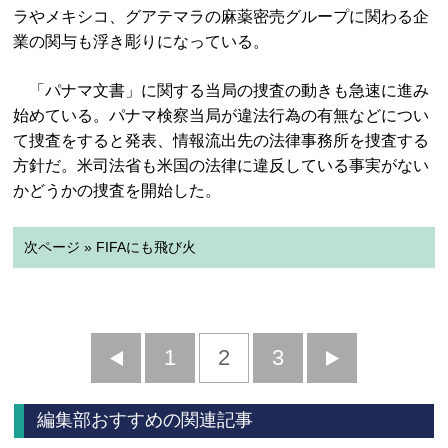
ラやメキシコ、グアテマラの麻薬密売グループに関わる企
業の関与も浮き彫りになっている。
「パナマ文書」に関する当局の捜査の動きも急速に進み
始めている。パナマ検察当局が違法行為の有無などについ
て捜査をすると発表、情報流出先の法律事務所を捜査する
方針だ。米司法省も米国の法律に違反している事実がない
かどうかの捜査を開始した。
次ページ » FIFAにも飛び火
前
1
2
3
次
へ
へ
編集部おすすめの関連記事