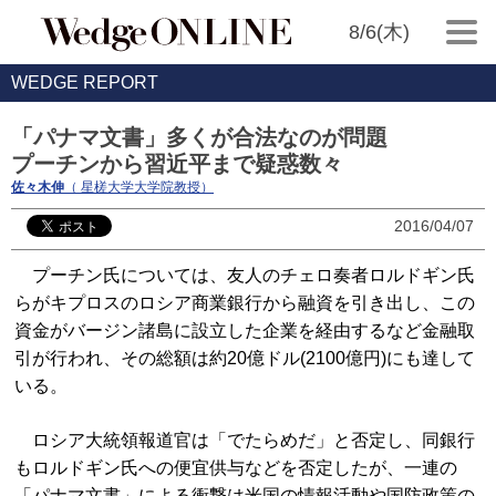
8/6(木)
WEDGE REPORT
「パナマ文書」多くが合法なのが問題
プーチンから習近平まで疑惑数々
佐々木伸
（ 星槎大学大学院教授）
2016/04/07
プーチン氏については、友人のチェロ奏者ロルドギン氏
らがキプロスのロシア商業銀行から融資を引き出し、この
資金がバージン諸島に設立した企業を経由するなど金融取
引が行われ、その総額は約20億ドル(2100億円)にも達して
いる。
ロシア大統領報道官は「でたらめだ」と否定し、同銀行
もロルドギン氏への便宜供与などを否定したが、一連の
「パナマ文書」による衝撃は米国の情報活動や国防政策の