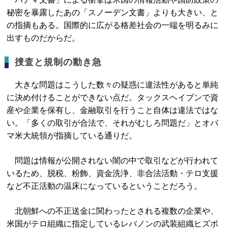
秘密を暴露したあの「スノーデン文書」よりも大きい、と
の指摘もある。国際的に広がる格差社会の一端を明るみに
出すものだからだ。
捜査と規制の動き急
大きな問題はこうした数々の疑惑に違法性があると単純
に決め付けることができない点だ。タックスヘイブンで資
産や企業を保有し、金融取引を行うこと自体は違法ではな
い。「多くの取引が合法で、それがむしろ問題だ」とオバ
マ米大統領が指摘している通りだ。
問題は情報が公開されない闇の中で取引などが行われて
いるため、脱税、粉飾、資金洗浄、非合法活動・テロ支援
など不正活動の温床になっているということだろう。
北朝鮮への不正送金に関わったとされる複数の企業や、
米国がテロ組織に指定しているレバノンの武装組織ヒズボ