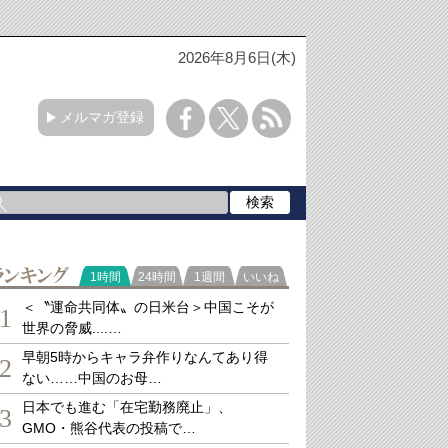
2026年8月6日(木)
メルマガ登録
ランキング
1時間
24時間
1週間
いいね
＜〝運命共同体〟の日米台＞中国こそが
1
世界の脅威....…
早朝5時からキャラ弁作りなんてあり得
2
ない……中国のお母…
日本でも進む「在宅勤務廃止」、
3
GMO・熊谷代表の投稿で…