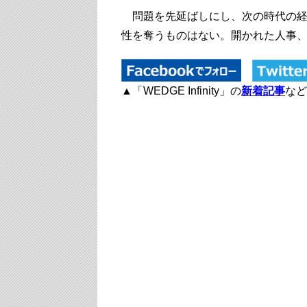
問題を先延ばしにし、次の時代の経
性を奪うものはない。開かれた人事
▲「WEDGE Infinity」の
新着記事
など