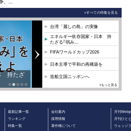
争、…
»すべての特集を見る
台湾「麗しの島」の実像
エネルギー依存国家・日本 持
たざる｢弱み…
FIFAワールドカップ2026
日本主導で平和の再構築を
本 持たざ
造船立国ニッポンへ
»もっと見る
最新記事一覧
会社案内
月刊Wedg
ランキング
採用情報
月刊ひと
特集一覧
著作権について
ウェッジ