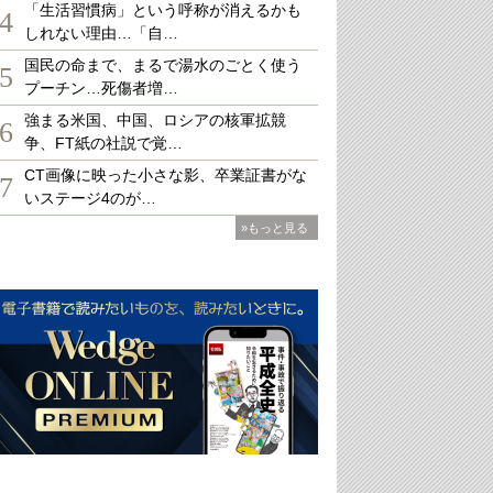
「生活習慣病」という呼称が消えるかも
4
しれない理由…「自…
国民の命まで、まるで湯水のごとく使う
5
プーチン…死傷者増…
強まる米国、中国、ロシアの核軍拡競
6
争、FT紙の社説で覚…
CT画像に映った小さな影、卒業証書がな
7
いステージ4のが…
»もっと見る