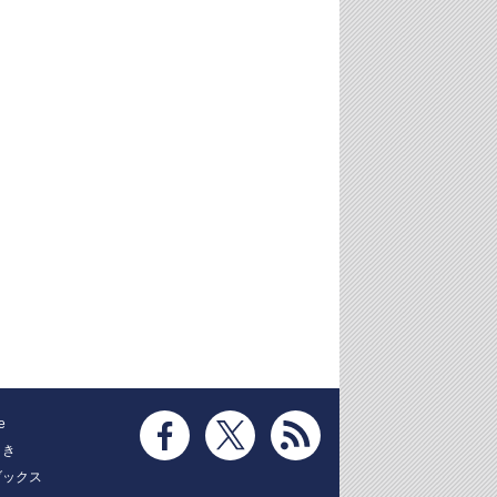
e
とき
ブックス