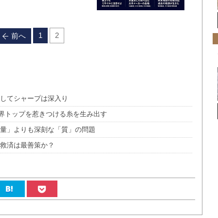
1
2
前へ
外してシャープは深入り
世界トップを惹きつける糸を生み出す
「量」よりも深刻な「質」の問題
イ救済は最善策か？