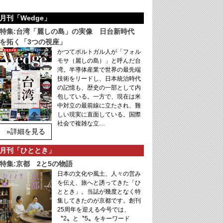
月刊「Wedge」
特集:台湾「麗しの島」の実像 日台新時代
を拓く「3つの視座」
かつてポルトガル人が「フォル
モサ（麗しの島）」と呼んだ台
湾。半導体産業で世界の最先端
技術をリードし、日本統治時代
の記憶も、歴史の一部として内
包している。一方で、現在は米
中対立の最前線に立たされ、難
しい現実に直面している。国際
社会で複雑な立…
»詳細を見る
月刊「ひととき」
特集:京都 2と5の物語
日本の文化や風土、人々の営み
を伝え、旅へと誘ってきた「ひ
ととき」。当誌が幾度となく特
集してきたのが京都です。創刊
25周年を迎える今号では、
〝2〟と〝5〟をキーワード