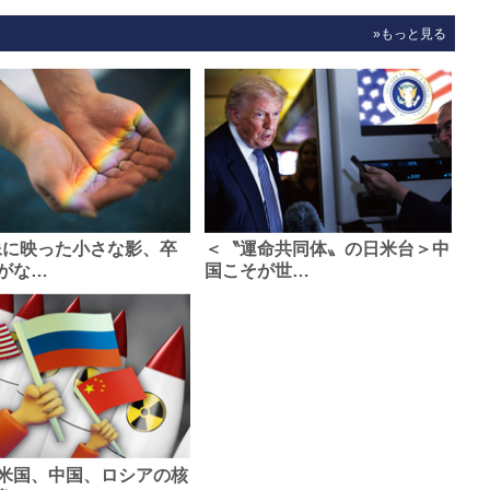
»もっと見る
像に映った小さな影、卒
＜〝運命共同体〟の日米台＞中
がな…
国こそが世…
米国、中国、ロシアの核