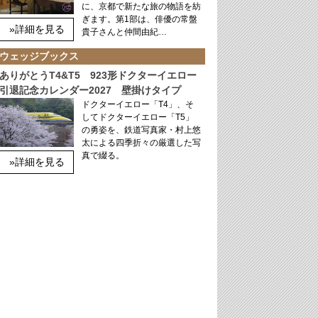
に、京都で新たな旅の物語を紡
ぎます。第1部は、俳優の常盤
»詳細を見る
貴子さんと仲間由紀…
ウェッジブックス
ありがとうT4&T5 923形ドクターイエロー
引退記念カレンダー2027 壁掛けタイプ
ドクターイエロー「T4」、そ
してドクターイエロー「T5」
の勇姿を、鉄道写真家・村上悠
太による四季折々の厳選した写
真で綴る。
»詳細を見る