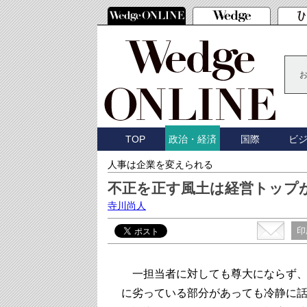
TOP
国際
ビ
政治・経済
人事は企業を変えられる
不正を正す風土は経営トップ
寺川尚人
印
一担当者に対しても尊大にならず、
に劣っている部分があっても冷静に