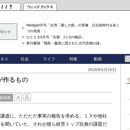
Wedge8月号『台湾「麗しの島」の実像 日台新時代を拓く「3
つの視座」』
お知らせ
ひととき8月号『京都 2と5の物語』
新刊書籍『飛鳥・藤原に隠された古代宮都の謎』
ジネス
社会
ライフ
特集
動画
2016年6月16日
が作るもの
刷画面
謙虚に、ただただ事実の報告を求める。ミスや他社
話を聞いていた。それが彼ら経営トップ自身の課題だ