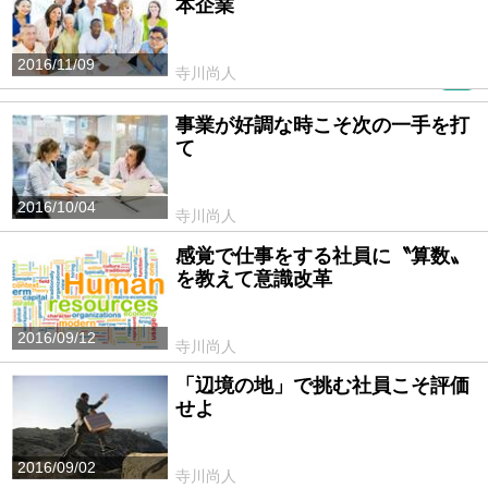
本企業
2016/11/09
寺川尚人
PR
事業が好調な時こそ次の一手を打
て
2016/10/04
寺川尚人
感覚で仕事をする社員に〝算数〟
を教えて意識改革
2016/09/12
寺川尚人
「辺境の地」で挑む社員こそ評価
せよ
2016/09/02
寺川尚人