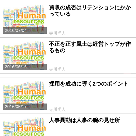
買収の成否はリテンションにかか
っている
2016/07/04
寺川尚人
不正を正す風土は経営トップが作
るもの
2016/06/16
寺川尚人
PR
採用を成功に導く2つのポイント
2016/05/17
寺川尚人
人事異動は人事の腕の見せ所