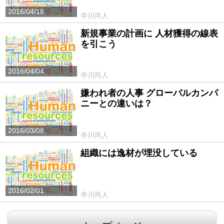
2016/04/18
寺川尚人
新規事業の計画に 人材獲得の線表
を引こう
2016/04/04
寺川尚人
嫌われ者の人事 グローバルカンパ
ニーとの違いは？
2016/03/08
寺川尚人
組織には逸材が埋没している
2016/02/01
寺川尚人