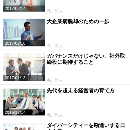
2017/03/14
寺川尚人
大企業病脱却のための一歩
2017/02/16
寺川尚人
ガバナンスだけじゃない。社外取
締役に期待すること
2017/01/13
寺川尚人
先代を超える経営者の育て方
2016/12/14
寺川尚人
ダイバーシティーを勘違いする日