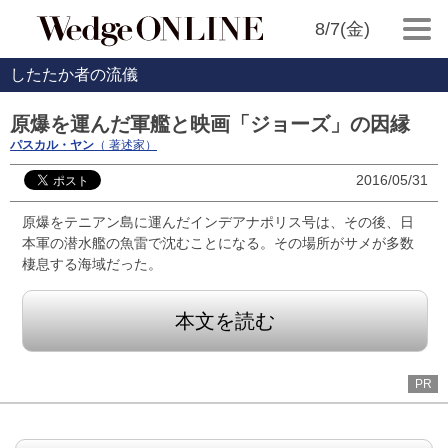
8/7(金)
したたか者の流儀
原爆を運んだ軍艦と映画「ジョーズ」の因縁
パスカル・ヤン
（ 著述家）
2016/05/31
原爆をテニアン島に運んだインデアナポリス号は、その後、日
本軍の潜水艦の魚雷で沈むことになる。その場所がサメが多数
棲息する海域だった。
本文を読む
PR