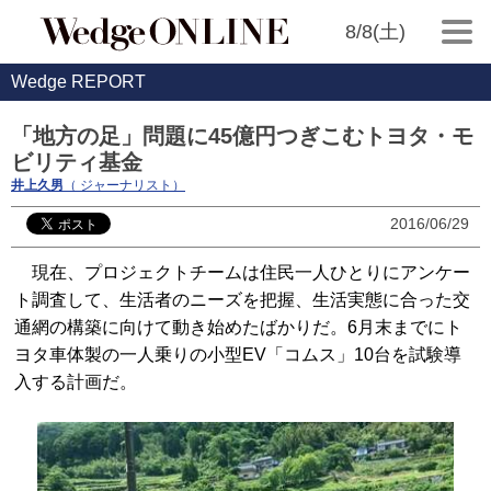
8/8(土)
Wedge REPORT
「地方の足」問題に45億円つぎこむトヨタ・モ
ビリティ基金
井上久男
（ ジャーナリスト）
2016/06/29
現在、プロジェクトチームは住民一人ひとりにアンケー
ト調査して、生活者のニーズを把握、生活実態に合った交
通網の構築に向けて動き始めたばかりだ。6月末までにト
ヨタ車体製の一人乗りの小型EV「コムス」10台を試験導
入する計画だ。