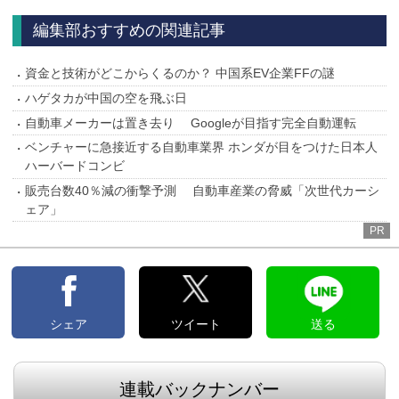
編集部おすすめの関連記事
資金と技術がどこからくるのか？ 中国系EV企業FFの謎
ハゲタカが中国の空を飛ぶ日
自動車メーカーは置き去り Googleが目指す完全自動運転
ベンチャーに急接近する自動車業界 ホンダが目をつけた日本人
ハーバードコンビ
販売台数40％減の衝撃予測 自動車産業の脅威「次世代カーシ
ェア」
PR
シェア
ツイート
送る
連載バックナンバー