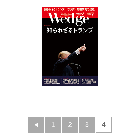
前
1
2
3
4
へ