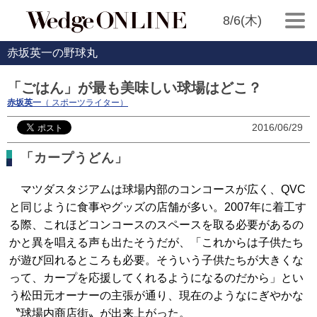
8/6(木)
赤坂英一の野球丸
「ごはん」が最も美味しい球場はどこ？
赤坂英一
（ スポーツライター）
2016/06/29
「カープうどん」
マツダスタジアムは球場内部のコンコースが広く、QVC
と同じように食事やグッズの店舗が多い。2007年に着工す
る際、これほどコンコースのスペースを取る必要があるの
かと異を唱える声も出たそうだが、「これからは子供たち
が遊び回れるところも必要。そういう子供たちが大きくな
って、カープを応援してくれるようになるのだから」とい
う松田元オーナーの主張が通り、現在のようなにぎやかな
〝球場内商店街〟が出来上がった。