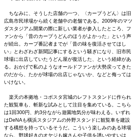
ちなみに、そうした店舗の一つ、〈カープうどん〉は旧
広島市民球場から続く老舗中の老舗である。2009年のマツ
ダスタジアム開業の際に新しい業者が参入したところ、フ
ァンから「昔のカープうどんのほうがよかった」という声
が続出。カープ番記者までが「昔の味を復活させてほし
い」とわざわざ新聞記事にするという騒ぎになり、旧市民
球場に出店していたうどん屋が復活した、という経緯があ
る。おかげで私のようなオールドファンが大勢戻ってきた
のだから、たかが球場の出店じゃないか、などと侮っては
いけない。
楽天の本拠地・コボスタ宮城のレフトスタンドに作られ
た観覧車も、斬新な試みとして注目を集めている。こちら
は1回300円、約3分ながら遊園地気分が味わえる。いずれ
はDeNAも橫浜スタジアムの外野スタンドに観覧車を建設
する構想を持っているそうだ。こういう楽しみのある球場
なら、野球好きのオヤジも嫁さんや子供を誘いやすいは