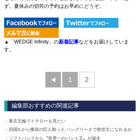
ず。夏休みの切符の予約はお早めにどうぞ。
▲「WEDGE Infinity」の
新着記事
などをお届けしていま
す。
前
1
2
へ
編集部おすすめの関連記事
東京五輪でイチローを見たい
四国ILから獲得の巨人助っ人 ハングリーさで救世主になれるか
ソフトバンクから〝世界一のバント王〟が誕生