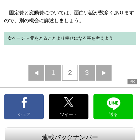
固定費と変動費については、面白い話が数多くあります
ので、別の機会に詳述しましょう。
次ページ » 元をとることより幸せになる事を考えよう
前
1
2
3
次
PR
へ
へ
シェア
ツイート
送る
連載バックナンバー