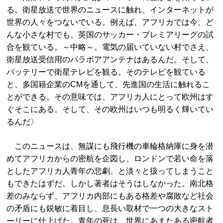
る。衛星放送で世界のニュースに触れ、インターネットが
世界の人々をつないでいる。例えば、アフリカでは今、ど
んな小さな村でも、英国のサッカー・プレミアリーグの試
合を観ている。～中略～。電気の届いていない村でさえ、
衛星放送受信用のパラボアアンテナはあるんだ。そして、
バッテリーで衛星テレビを観る。そのテレビを観ている
と、多国籍企業のCMを通して、先進国の生活に触れるこ
とができる。その意味では、アフリカ人にとって欧州はす
ぐそこにある。そして、その欧州はいつも明るく輝いてい
るんだ〉
このニュースは、無謀にも飛行機の車輪格納庫に身を潜
めてアフリカからの密航を企図し、ロンドンで若い命を落
としたアフリカ人青年の悲劇、と淡々と扱ってしまうこと
もできたはずだ。しかし著者はそうはしなかった。南北格
差のみならず、アフリカ内部にもある格差や腐敗など社会
の矛盾にも鋭敏に着目し、息長い取材で一つの大きなスト
ーリーに仕上げた。青年の死は、世界にあまたある密航者