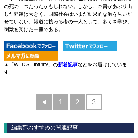
の死の一つだったかもしれない。しかし、本書があぶり出
した問題は大きく、国際社会はいまだ効果的な解を見いだ
せていない。報道に携わる者の一人として、多くを学び、
刺激を受けた一冊である。
▲「WEDGE Infinity」の
新着記事
などをお届けしていま
す。
前
1
2
3
へ
編集部おすすめの関連記事