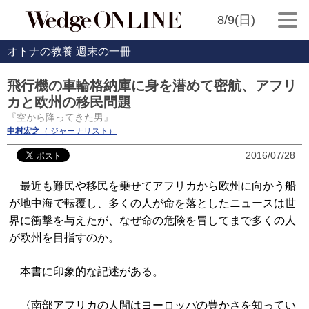
8/9(日)
オトナの教養 週末の一冊
飛行機の車輪格納庫に身を潜めて密航、アフリ
カと欧州の移民問題
『空から降ってきた男』
中村宏之
（ ジャーナリスト）
2016/07/28
最近も難民や移民を乗せてアフリカから欧州に向かう船
が地中海で転覆し、多くの人が命を落としたニュースは世
界に衝撃を与えたが、なぜ命の危険を冒してまで多くの人
が欧州を目指すのか。
本書に印象的な記述がある。
〈南部アフリカの人間はヨーロッパの豊かさを知ってい