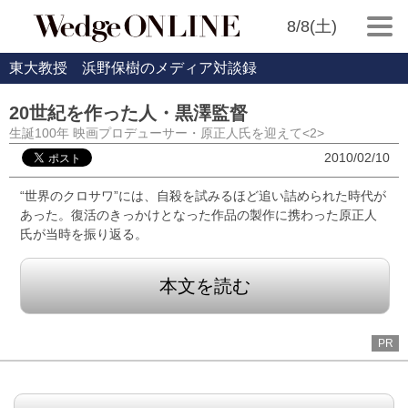
8/8(土)
東大教授 浜野保樹のメディア対談録
20世紀を作った人・黒澤監督
生誕100年 映画プロデューサー・原正人氏を迎えて<2>
2010/02/10
“世界のクロサワ”には、自殺を試みるほど追い詰められた時代が
あった。復活のきっかけとなった作品の製作に携わった原正人
氏が当時を振り返る。
本文を読む
PR