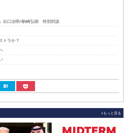
」出口治明×駒崎弘樹 特別対談
ストラか？
へ
い
»もっと見る