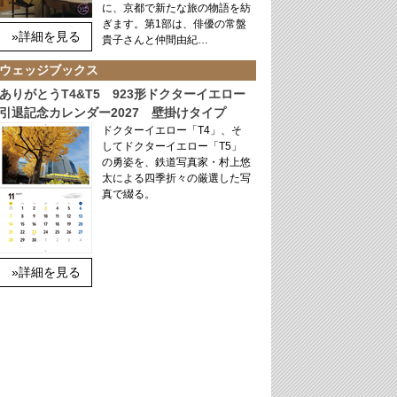
に、京都で新たな旅の物語を紡
ぎます。第1部は、俳優の常盤
»詳細を見る
貴子さんと仲間由紀…
ウェッジブックス
ありがとうT4&T5 923形ドクターイエロー
引退記念カレンダー2027 壁掛けタイプ
ドクターイエロー「T4」、そ
してドクターイエロー「T5」
の勇姿を、鉄道写真家・村上悠
太による四季折々の厳選した写
真で綴る。
»詳細を見る