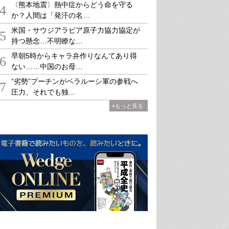
〈熊本地震〉熱中症からどう命を守る
4
か？人間は「発汗の名…
米国・サウジアラビア原子力協力協定が
5
持つ懸念…不明瞭な…
早朝5時からキャラ弁作りなんてあり得
6
ない……中国のお母…
“劣勢”プーチンがベラルーシ軍の参戦へ
7
圧力、それでも独…
»もっと見る