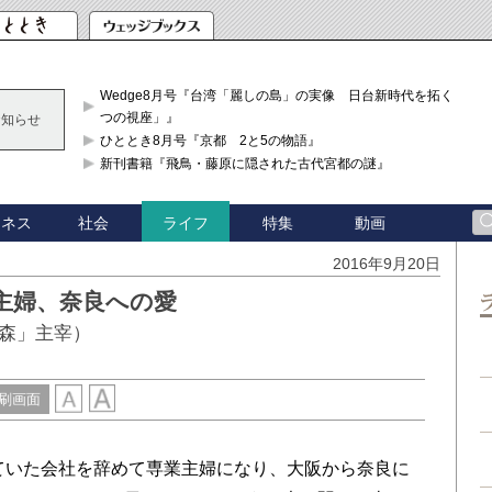
Wedge8月号『台湾「麗しの島」の実像 日台新時代を拓く「3
つの視座」』
お知らせ
ひととき8月号『京都 2と5の物語』
新刊書籍『飛鳥・藤原に隠された古代宮都の謎』
ジネス
社会
特集
動画
ライフ
2016年9月20日
主婦、奈良への愛
森」主宰）
刷画面
ていた会社を辞めて専業主婦になり、大阪から奈良に