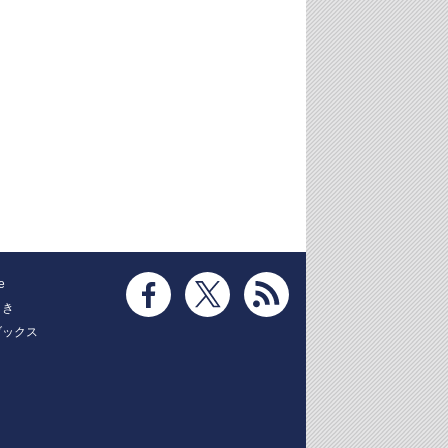
e
とき
ブックス