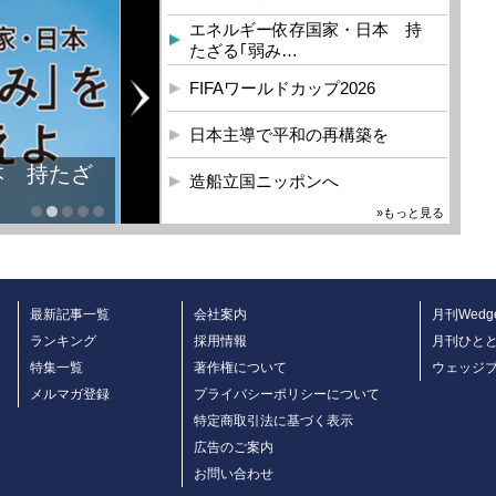
エネルギー依存国家・日本 持
たざる｢弱み…
FIFAワールドカップ2026
日本主導で平和の再構築を
本 持たざ
造船立国ニッポンへ
»もっと見る
最新記事一覧
会社案内
月刊Wedg
ランキング
採用情報
月刊ひと
特集一覧
著作権について
ウェッジ
メルマガ登録
プライバシーポリシーについて
特定商取引法に基づく表示
広告のご案内
お問い合わせ