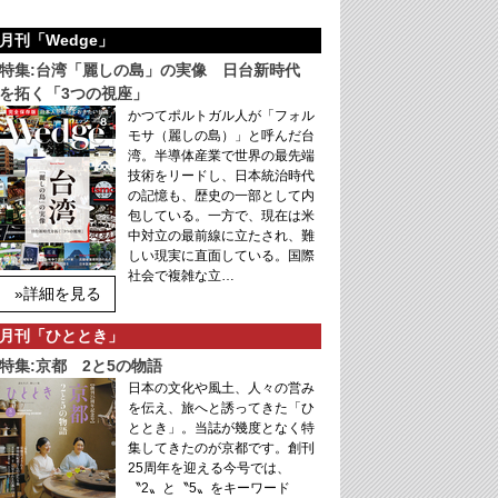
月刊「Wedge」
特集:台湾「麗しの島」の実像 日台新時代
を拓く「3つの視座」
かつてポルトガル人が「フォル
モサ（麗しの島）」と呼んだ台
湾。半導体産業で世界の最先端
技術をリードし、日本統治時代
の記憶も、歴史の一部として内
包している。一方で、現在は米
中対立の最前線に立たされ、難
しい現実に直面している。国際
社会で複雑な立…
»詳細を見る
月刊「ひととき」
特集:京都 2と5の物語
日本の文化や風土、人々の営み
を伝え、旅へと誘ってきた「ひ
ととき」。当誌が幾度となく特
集してきたのが京都です。創刊
25周年を迎える今号では、
〝2〟と〝5〟をキーワード