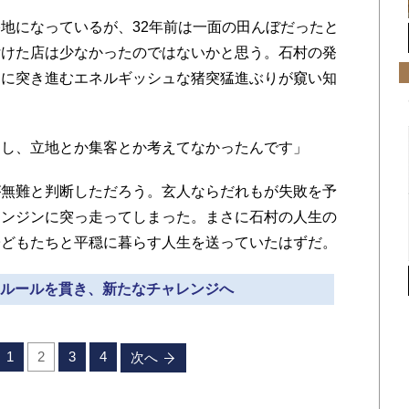
地になっているが、32年前は一面の田んぼだったと
付けた店は少なかったのではないかと思う。石村の発
らに突き進むエネルギッシュな猪突猛進ぶりが窺い知
し、立地とか集客とか考えてなかったんです」
無難と判断しただろう。玄人ならだれもが失敗を予
エンジンに突っ走ってしまった。まさに石村の人生の
子どもたちと平穏に暮らす人生を送っていたはずだ。
しのルールを貫き、新たなチャレンジへ
1
2
3
4
次へ