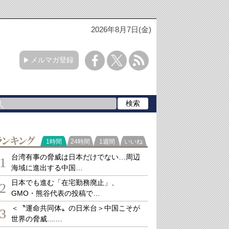
2026年8月7日(金)
メルマガ登録
ランキング
1時間
24時間
1週間
いいね
台湾有事の脅威は日本だけでない…周辺
1
海域に進出する中国…
日本でも進む「在宅勤務廃止」、
2
GMO・熊谷代表の投稿で…
＜〝運命共同体〟の日米台＞中国こそが
3
世界の脅威....…