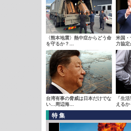
〈熊本地震〉熱中症からどう命
米国・
を守るか？…
力協定
台湾有事の脅威は日本だけでな
「生活
い…周辺海…
えるか
特集