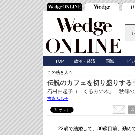
TOP
政治・経済
国際
ビ
この熱き人々
伝説のカフェを切り盛りする
石村由起子（「くるみの木」「秋篠の
吉永みち子
印
22歳で結婚して、30歳目前。勤め