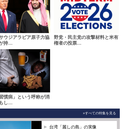
サウジアラビア原子力協
野党・民主党の攻撃材料と米有
が持…
権者の投票…
習慣病」という呼称が消
もし…
»すべての特集を見る
台湾「麗しの島」の実像